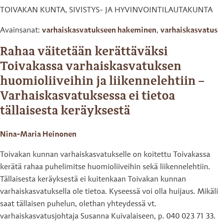
TOIVAKAN KUNTA, SIVISTYS- JA HYVINVOINTILAUTAKUNTA
Avainsanat:
varhaiskasvatukseen hakeminen
,
varhaiskasvatus
Rahaa väitetään kerättäväksi
Toivakassa varhaiskasvatuksen
huomioliiveihin ja liikennelehtiin –
Varhaiskasvatuksessa ei tietoa
tällaisesta keräyksestä
Nina-Maria Heinonen
Toivakan kunnan varhaiskasvatukselle on koitettu Toivakassa
kerätä rahaa puhelimitse huomioliiveihin sekä liikennelehtiin.
Tällaisesta keräyksestä ei kuitenkaan Toivakan kunnan
varhaiskasvatuksella ole tietoa. Kyseessä voi olla huijaus. Mikäli
saat tällaisen puhelun, olethan yhteydessä vt.
varhaiskasvatusjohtaja Susanna Kuivalaiseen, p. 040 023 71 33.