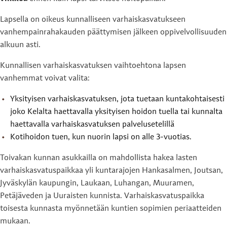
Lapsella on oikeus kunnalliseen varhaiskasvatukseen
vanhempainrahakauden päättymisen jälkeen oppivelvollisuuden
alkuun asti.
Kunnallisen varhaiskasvatuksen vaihtoehtona lapsen
vanhemmat voivat valita:
Yksityisen varhaiskasvatuksen, jota tuetaan kuntakohtaisesti
joko Kelalta haettavalla yksityisen hoidon tuella tai kunnalta
haettavalla varhaiskasvatuksen palvelusetelillä
Kotihoidon tuen, kun nuorin lapsi on alle 3-vuotias.
Toivakan kunnan asukkailla on mahdollista hakea lasten
varhaiskasvatuspaikkaa yli kuntarajojen Hankasalmen, Joutsan,
Jyväskylän kaupungin, Laukaan, Luhangan, Muuramen,
Petäjäveden ja Uuraisten kunnista. Varhaiskasvatuspaikka
toisesta kunnasta myönnetään kuntien sopimien periaatteiden
mukaan.