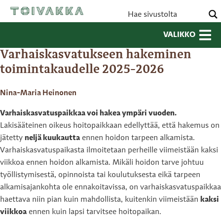
VALIKKO
Varhaiskasvatukseen hakeminen
toimintakaudelle 2025-2026
Nina-Maria Heinonen
Varhaiskasvatuspaikkaa voi hakea ympäri vuoden.
Lakisääteinen oikeus hoitopaikkaan edellyttää, että hakemus on
jätetty
neljä kuukautta
ennen hoidon tarpeen alkamista.
Varhaiskasvatuspaikasta ilmoitetaan perheille viimeistään kaksi
viikkoa ennen hoidon alkamista. Mikäli hoidon tarve johtuu
työllistymisestä, opinnoista tai koulutuksesta eikä tarpeen
alkamisajankohta ole ennakoitavissa, on varhaiskasvatuspaikkaa
haettava niin pian kuin mahdollista, kuitenkin viimeistään
kaksi
viikkoa
ennen kuin lapsi tarvitsee hoitopaikan.