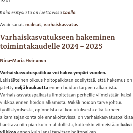
10 51
Koko esityslista on luettavissa
täällä
.
Avainsanat:
maksut
,
varhaiskasvatus
Varhaiskasvatukseen hakeminen
toimintakaudelle 2024 – 2025
Nina-Maria Heinonen
Varhaiskasvatuspaikkaa voi hakea ympäri vuoden.
Lakisääteinen oikeus hoitopaikkaan edellyttää, että hakemus on
jätetty
neljä kuukautta
ennen hoidon tarpeen alkamista.
Varhaiskasvatuspaikasta ilmoitetaan perheille viimeistään kaksi
viikkoa ennen hoidon alkamista. Mikäli hoidon tarve johtuu
työllistymisestä, opinnoista tai koulutuksesta eikä tarpeen
alkamisajankohta ole ennakoitavissa, on varhaiskasvatuspaikkaa
haettava niin pian kuin mahdollista, kuitenkin viimeistään
kaksi
viikkoa
ennen kuin lapsi tarvitsee hoitopaikan.