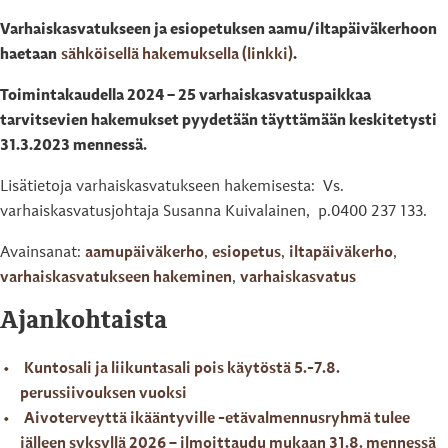
Varhaiskasvatukseen ja esiopetuksen aamu/iltapäiväkerhoon
haetaan
sähköisellä hakemuksella (linkki)
.
Toimintakaudella 2024 – 25 varhaiskasvatuspaikkaa
tarvitsevien hakemukset pyydetään täyttämään keskitetysti
31.3.2023 mennessä.
Lisätietoja varhaiskasvatukseen hakemisesta: Vs.
varhaiskasvatusjohtaja Susanna Kuivalainen, p.0400 237 133.
Avainsanat:
aamupäiväkerho
,
esiopetus
,
iltapäiväkerho
,
varhaiskasvatukseen hakeminen
,
varhaiskasvatus
Ajankohtaista
Kuntosali ja liikuntasali pois käytöstä 5.-7.8.
perussiivouksen vuoksi
Aivoterveyttä ikääntyville -etävalmennusryhmä tulee
jälleen syksyllä 2026 – ilmoittaudu mukaan 31.8. mennessä