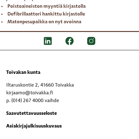
Poistoaineiston myyntiä kirjastolla
Defibrillaattori hankittu kirjastolle
Matonpesupaikka on nyt avoinna
Toivakan kunta
Iltaruskontie 2, 41660 Toivakka
kirjaamo@toivakka.fi
p. (014) 267 4000 vaihde
Saavutettavuusseloste
Asiakirjajulkisuuskuvaus