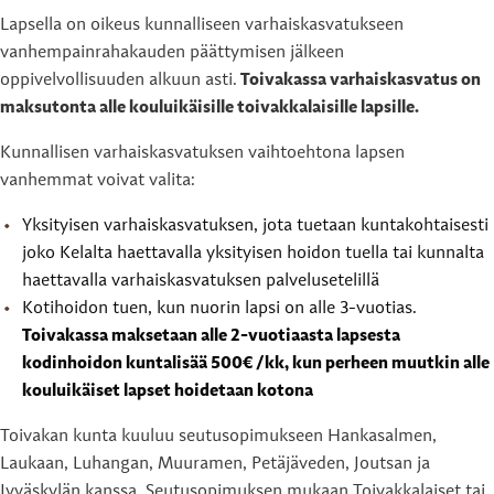
Lapsella on oikeus kunnalliseen varhaiskasvatukseen
vanhempainrahakauden päättymisen jälkeen
oppivelvollisuuden alkuun asti.
Toivakassa varhaiskasvatus on
maksutonta alle kouluikäisille toivakkalaisille lapsille.
Kunnallisen varhaiskasvatuksen vaihtoehtona lapsen
vanhemmat voivat valita:
Yksityisen varhaiskasvatuksen, jota tuetaan kuntakohtaisesti
joko Kelalta haettavalla yksityisen hoidon tuella tai kunnalta
haettavalla varhaiskasvatuksen palvelusetelillä
Kotihoidon tuen, kun nuorin lapsi on alle 3-vuotias.
Toivakassa maksetaan alle 2-vuotiaasta lapsesta
kodinhoidon kuntalisää 500€ /kk, kun perheen muutkin alle
kouluikäiset lapset hoidetaan kotona
Toivakan kunta kuuluu seutusopimukseen Hankasalmen,
Laukaan, Luhangan, Muuramen, Petäjäveden, Joutsan ja
Jyväskylän kanssa. Seutusopimuksen mukaan Toivakkalaiset tai