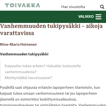
VALIKKO
Vanhemmuuden tukipysäkki – aikoja
varattavissa
Nina-Maria Heinonen
Vanhemmuuden tukipysäkki
Kaipaatko tukea arkeen? Haluatko keskustella
vanhemmuudesta?
Mietityttääkö kasvatusasiat?
Pysäkillä saat ohjausta erilaisiin lapsiperheen tilanteisiin, kun
kaipaat tukea omaan vanhemmuuteesi tai jos lapsiperheen
jäsenellä on esimerkiksi keskittymisvaikeuksia,
toiminnanohjauksen tai aistisäätelyn haasteita. Vanhemmuuden