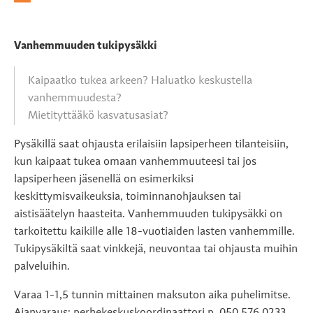
Vanhemmuuden tukipysäkki
Kaipaatko tukea arkeen? Haluatko keskustella
vanhemmuudesta?
Mietityttääkö kasvatusasiat?
Pysäkillä saat ohjausta erilaisiin lapsiperheen tilanteisiin,
kun kaipaat tukea omaan vanhemmuuteesi tai jos
lapsiperheen jäsenellä on esimerkiksi
keskittymisvaikeuksia, toiminnanohjauksen tai
aistisäätelyn haasteita. Vanhemmuuden tukipysäkki on
tarkoitettu kaikille alle 18-vuotiaiden lasten vanhemmille.
Tukipysäkiltä saat vinkkejä, neuvontaa tai ohjausta muihin
palveluihin.
Varaa 1-1,5 tunnin mittainen maksuton aika puhelimitse.