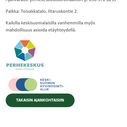
Ajanvaraus: perhekeskuskoordinaattori p. 050 576 0233
Paikka: Toivakkatalo, Iltaruskontie 2.
Kaikilla keskisuomalaisilla vanhemmilla myös
mahdollisuus asioida etäyhteydellä.
TAKAISIN AJANKOHTAISIIN