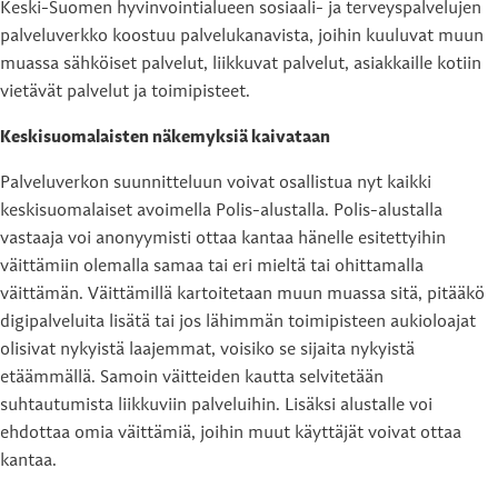
Keski-Suomen hyvinvointialueen sosiaali- ja terveyspalvelujen
palveluverkko koostuu palvelukanavista, joihin kuuluvat muun
muassa sähköiset palvelut, liikkuvat palvelut, asiakkaille kotiin
vietävät palvelut ja toimipisteet.
Keskisuomalaisten näkemyksiä kaivataan
Palveluverkon suunnitteluun voivat osallistua nyt kaikki
keskisuomalaiset avoimella Polis-alustalla. Polis-alustalla
vastaaja voi anonyymisti ottaa kantaa hänelle esitettyihin
väittämiin olemalla samaa tai eri mieltä tai ohittamalla
väittämän. Väittämillä kartoitetaan muun muassa sitä, pitääkö
digipalveluita lisätä tai jos lähimmän toimipisteen aukioloajat
olisivat nykyistä laajemmat, voisiko se sijaita nykyistä
etäämmällä. Samoin väitteiden kautta selvitetään
suhtautumista liikkuviin palveluihin. Lisäksi alustalle voi
ehdottaa omia väittämiä, joihin muut käyttäjät voivat ottaa
kantaa.