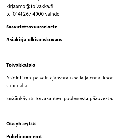
kirjaamo@toivakka.fi
p. (014) 267 4000 vaihde
Saavutettavuusseloste
Asiakirjajulkisuuskuvaus
Toivakkatalo
Asiointi ma-pe vain ajanvarauksella ja ennakkoon
sopimalla.
Sisäänkäynti Toivakantien puoleisesta pääovesta.
Ota yhteyttä
Puhelinnumerot