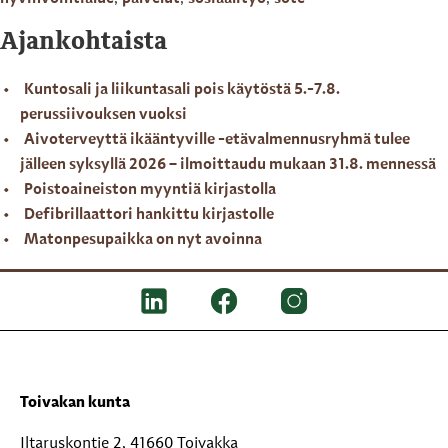
Ajankohtaista
Kuntosali ja liikuntasali pois käytöstä 5.-7.8.
perussiivouksen vuoksi
Aivoterveyttä ikääntyville -etävalmennusryhmä tulee
jälleen syksyllä 2026 – ilmoittaudu mukaan 31.8. mennessä
Poistoaineiston myyntiä kirjastolla
Defibrillaattori hankittu kirjastolle
Matonpesupaikka on nyt avoinna
Toivakan kunta
Iltaruskontie 2, 41660 Toivakka