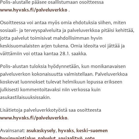
Polis-alustalle pääsee osallistumaan osoitteessa
www.hyvaks.fi/palveluverkko
.
Osoitteessa voi antaa myös omia ehdotuksia siihen, miten
sosiaali- ja terveyspalveluita ja palveluverkkoa pitäisi kehittää,
jotta palvelut toimisivat mahdollisimman hyvin
keskisuomalaisten arjen tukena. Omia ideoita voi jättää ja
väittämiin voi ottaa kantaa 28.1. saakka.
Polis-alustan tuloksia hyödynnetään, kun monikanavaisen
palveluverkon kokonaisuutta valmistellaan. Palveluverkkoa
koskevat luonnokset tulevat helmikuun lopussa erikseen
julkisesti kommentoitavaksi niin verkossa kuin
asukastilaisuuksissakin.
Lisätietoja palveluverkkotyöstä saa osoitteesta
www.hyvaks.fi/palveluverkko
.
Avainsanat:
asukaskysely
,
hyvaks
,
keski-suomen
hyvinvointialue
,
palvelut
,
sosiaalityö
,
sote