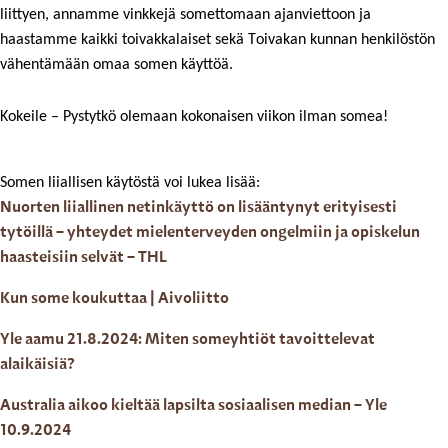
liittyen, annamme vinkkejä somettomaan ajanviettoon ja 
haastamme kaikki toivakkalaiset sekä Toivakan kunnan henkilöstön 
vähentämään omaa somen käyttöä. 
Kokeile – Pystytkö olemaan kokonaisen viikon ilman somea! 
Somen liiallisen käytöstä voi lukea lisää: 
Nuorten liiallinen netinkäyttö on lisääntynyt erityisesti
tytöillä – yhteydet mielenterveyden ongelmiin ja opiskelun
haasteisiin selvät – THL
Kun some koukuttaa | Aivoliitto
Yle aamu 21.8.2024: Miten someyhtiöt tavoittelevat
alaikäisiä?
Australia aikoo kieltää lapsilta sosiaalisen median – Yle
10.9.2024