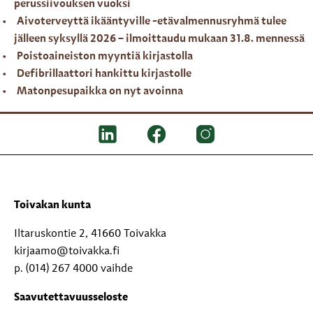
perussiivouksen vuoksi
Aivoterveyttä ikääntyville -etävalmennusryhmä tulee
jälleen syksyllä 2026 – ilmoittaudu mukaan 31.8. mennessä
Poistoaineiston myyntiä kirjastolla
Defibrillaattori hankittu kirjastolle
Matonpesupaikka on nyt avoinna
Toivakan kunta
Iltaruskontie 2, 41660 Toivakka
kirjaamo@toivakka.fi
p. (014) 267 4000 vaihde
Saavutettavuusseloste