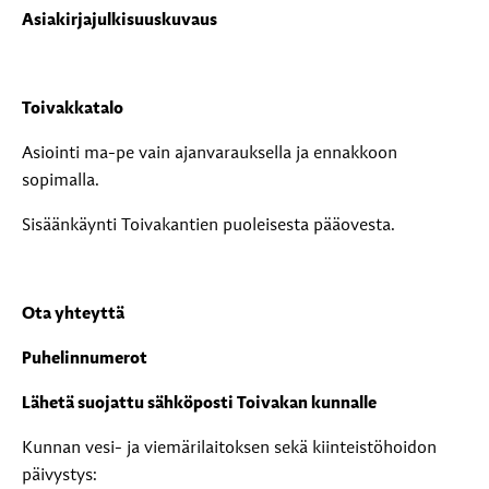
Asiakirjajulkisuuskuvaus
Toivakkatalo
Asiointi ma-pe vain ajanvarauksella ja ennakkoon
sopimalla.
Sisäänkäynti Toivakantien puoleisesta pääovesta.
Ota yhteyttä
Puhelinnumerot
Lähetä suojattu sähköposti Toivakan kunnalle
Kunnan vesi- ja viemärilaitoksen sekä kiinteistöhoidon
päivystys: