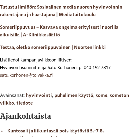
Tutustu ilmiöön: Sosiaalinen media nuoren hyvinvoinnin
rakentajana ja haastajana | Mediataitokoulu
Someriippuvuus – Kasvava ongelma erityisesti nuorilla
aikuisilla | A-Klinikkasäätiö
Testaa, oletko someriippuvainen | Nuorten linkki
Lisätiedot kampanjaviikkoon liittyen:
Hyvinvointisuunnittelija Satu Korhonen, p. 040 192 7817
satu.korhonen@toivakka.fi
Avainsanat:
hyvinvointi
,
puhelimen käyttö
,
some
,
someton
viikko
,
tiedote
Ajankohtaista
Kuntosali ja liikuntasali pois käytöstä 5.-7.8.