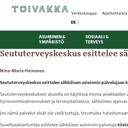
Verkkokauppa
Ajankohtaista
DE
ASUMINEN &
SOSIAALI &
YMPÄRISTÖ
TERVEYS
Seututerveyskeskus esittelee sä
Nina-Maria Heinonen
Seututerveyskeskus esittelee sähköisen asioinnin palvelujaan ku
Seututerveyskeskuksen alueella on käytössä monia asiakkaiden as
hyvinvointivalmennukset ja terveystarkastus, sähköinen ajanvar
Jos nämä palvelut eivät ole vielä tuttuja, tervetuloa tutustumaa
Sovellusasiantuntija esittelee sähköisen asioinnin palveluja
tiist