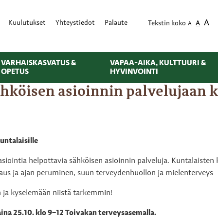
A
Kuulutukset
Yhteystiedot
Palaute
Tekstin koko
A
A
VARHAISKASVATUS &
VAPAA-AIKA, KULTTUURI &
OPETUS
HYVINVOINTI
hköisen asioinnin palvelujaan k
ntalaisille
iointia helpottavia sähköisen asioinnin palveluja. Kuntalaisten
aus ja ajan peruminen, suun terveydenhuollon ja mielenterveys-
n ja kyselemään niistä tarkemmin!
aina 25.10. klo 9–12 Toivakan terveysasemalla.