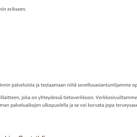
min erikseen.
innin palveluista ja testaamaan niitä sovellusasiantuntijamme op
lilaitteen, joka on yhteydessä tietoverkkoon. Verkkosivuiltamme l
man palveluaikojen ulkopuolella ja se voi korvata jopa terveysas