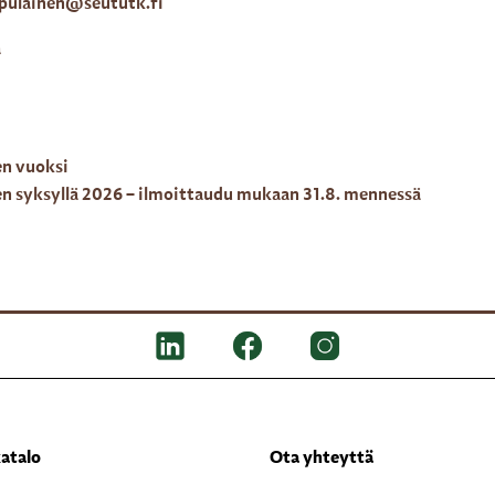
pulainen@seututk.fi
a
en vuoksi
en syksyllä 2026 – ilmoittaudu mukaan 31.8. mennessä
atalo
Ota yhteyttä