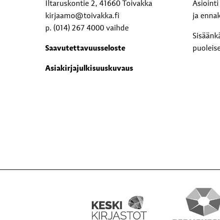
Iltaruskontie 2, 41660 Toivakka
Asioint
kirjaamo@toivakka.fi
ja enna
p. (014) 267 4000 vaihde
Sisäänk
Saavutettavuusseloste
puoleis
Asiakirjajulkisuuskuvaus