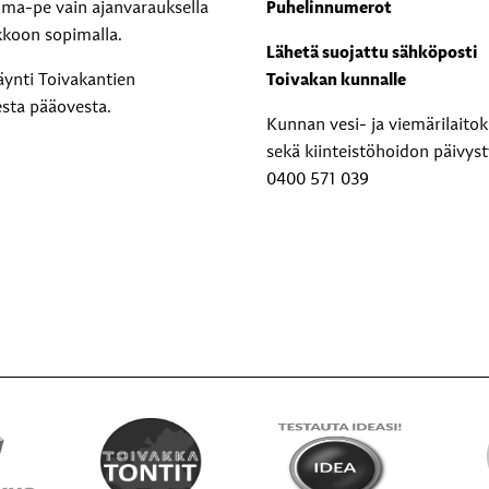
i ma-pe vain ajanvarauksella
Puhelinnumerot
kkoon sopimalla.
Lähetä suojattu sähköposti
äynti Toivakantien
Toivakan kunnalle
esta pääovesta.
Kunnan vesi- ja viemärilaito
sekä kiinteistöhoidon päivyst
0400 571 039