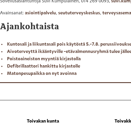
Sovellusasiantuntija Suvi Kumpulainen, 014 269 0093,
suvi.kum
Avainsanat:
asiointipalvelu
,
seututerveyskeskus
,
terveysasem
Ajankohtaista
Kuntosali ja liikuntasali pois käytöstä 5.-7.8. perussiivouks
Aivoterveyttä ikääntyville -etävalmennusryhmä tulee jälle
Poistoaineiston myyntiä kirjastolla
Defibrillaattori hankittu kirjastolle
Matonpesupaikka on nyt avoinna
Toivakan kunta
Toivakk