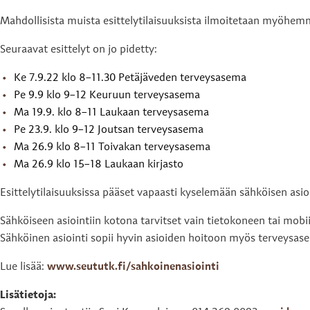
Mahdollisista muista esittelytilaisuuksista ilmoitetaan myöhem
Seuraavat esittelyt on jo pidetty:
Ke 7.9.22 klo 8–11.30 Petäjäveden terveysasema
Pe 9.9 klo 9–12 Keuruun terveysasema
Ma 19.9. klo 8–11 Laukaan terveysasema
Pe 23.9. klo 9–12 Joutsan terveysasema
Ma 26.9 klo 8–11 Toivakan terveysasema
Ma 26.9 klo 15–18 Laukaan kirjasto
Esittelytilaisuuksissa pääset vapaasti kyselemään sähköisen asio
Sähköiseen asiointiin kotona tarvitset vain tietokoneen tai mobii
Sähköinen asiointi sopii hyvin asioiden hoitoon myös terveysase
Lue lisää:
www.seututk.fi/sahkoinenasiointi
Lisätietoja: