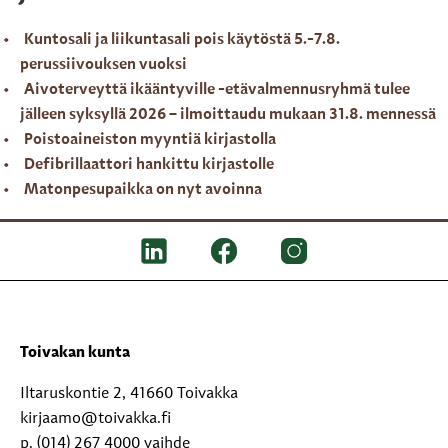
Kuntosali ja liikuntasali pois käytöstä 5.-7.8.
perussiivouksen vuoksi
Aivoterveyttä ikääntyville -etävalmennusryhmä tulee
jälleen syksyllä 2026 – ilmoittaudu mukaan 31.8. mennessä
Poistoaineiston myyntiä kirjastolla
Defibrillaattori hankittu kirjastolle
Matonpesupaikka on nyt avoinna
Toivakan kunta
Iltaruskontie 2, 41660 Toivakka
kirjaamo@toivakka.fi
p. (014) 267 4000 vaihde