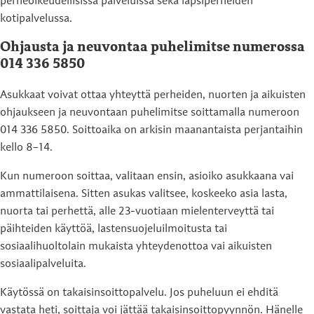
perheoikeudellisissa palveluissa sekä lapsiperheiden
kotipalvelussa.
Ohjausta ja neuvontaa puhelimitse numerossa
014 336 5850
Asukkaat voivat ottaa yhteyttä perheiden, nuorten ja aikuisten
ohjaukseen ja neuvontaan puhelimitse soittamalla numeroon
014 336 5850. Soittoaika on arkisin maanantaista perjantaihin
kello 8–14.
Kun numeroon soittaa, valitaan ensin, asioiko asukkaana vai
ammattilaisena. Sitten asukas valitsee, koskeeko asia lasta,
nuorta tai perhettä, alle 23-vuotiaan mielenterveyttä tai
päihteiden käyttöä, lastensuojeluilmoitusta tai
sosiaalihuoltolain mukaista yhteydenottoa vai aikuisten
sosiaalipalveluita.
Käytössä on takaisinsoittopalvelu. Jos puheluun ei ehditä
vastata heti, soittaja voi jättää takaisinsoittopyynnön. Hänelle