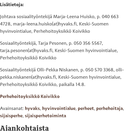
Lisätietoja:
Johtava sosiaalityöntekijä Marja-Leena Huisko, p. 040 663
4728, marja-leena.huisko(at)hyvaks.fi, Keski-Suomen
hyvinvointialue, Perhehoitoyksikkö Koivikko
Sosiaalityöntekijä, Tarja Pesonen, p. 050 356 5567,
tarja.pesonen(at)hyvaks.fi, Keski-Suomen hyvinvointialue,
Perhehoitoyksikkö Koivikko
Sosiaalityöntekijä Olli-Pekka Niskanen, p. 050 570 3368, olli-
pekka.niskanen(at)hyvaks.fi, Keski-Suomen hyvinvointialue,
Perhehoitoyksikkö Koivikko, paikalla 14.8.
Perhehoitoyksikkö Koivikko
Avainsanat:
hyvaks
,
hyvinvointialue
,
perheet
,
perhehoitaja
,
sijaisperhe
,
sijaisperhetoiminta
Ajankohtaista