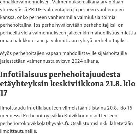
ennakkovalmennuksen. Valmennuksen aikana arvioidaan
yhteistyössä PRIDE-valmentajien ja perheen vanhempien
kanssa, onko perheen vanhemmilla valmiuksia toimia
perhehoitajina. Jos perhe hyväksytään perhehoitajiksi, on
perheellä vielä valmennukseen jälkeenkin mahdollisuus miettiä
omaa halukkuuttaan ja valmiuttaan ryhtyä perhehoitajaksi.
Myös perhehoitajien vapaan mahdollistaville sijaishoitajille
järjestetään valmennusta syksyn 2024 aikana.
Infotilaisuus perhehoitajuudesta
etäyhteyksin keskiviikkona 21.8. klo
17
Ilmoittaudu infotilaisuuteen viimeistään tiistaina 20.8. klo 16
mennessä Perhehoitoyksikkö Koivikkoon osoitteeseen
perhehoitokoivikko(at)hyvaks.fi. Osallistumislinkki lähetetään
ilmoittautuneille.