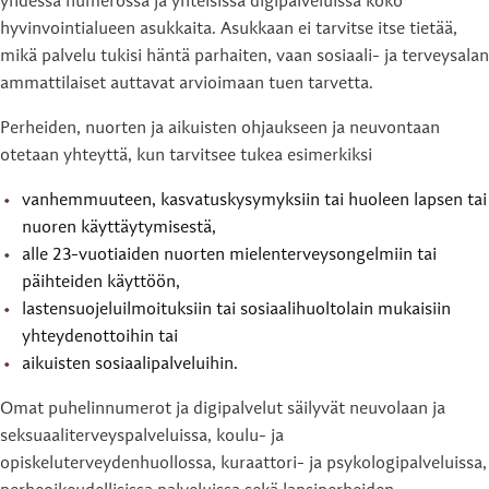
yhdessä numerossa ja yhteisissä digipalveluissa koko
hyvinvointialueen asukkaita. Asukkaan ei tarvitse itse tietää,
mikä palvelu tukisi häntä parhaiten, vaan sosiaali- ja terveysalan
ammattilaiset auttavat arvioimaan tuen tarvetta.
Perheiden, nuorten ja aikuisten ohjaukseen ja neuvontaan
otetaan yhteyttä, kun tarvitsee tukea esimerkiksi
vanhemmuuteen, kasvatuskysymyksiin tai huoleen lapsen tai
nuoren käyttäytymisestä,
alle 23-vuotiaiden nuorten mielenterveysongelmiin tai
päihteiden käyttöön,
lastensuojeluilmoituksiin tai sosiaalihuoltolain mukaisiin
yhteydenottoihin tai
aikuisten sosiaalipalveluihin.
Omat puhelinnumerot ja digipalvelut säilyvät neuvolaan ja
seksuaaliterveyspalveluissa, koulu- ja
opiskeluterveydenhuollossa, kuraattori- ja psykologipalveluissa,