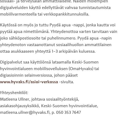
sosiaali- ja terveysalan ammattilaiselle. Näiden molempien
digipalveluiden käyttö edellyttävät vahvaa tunnistautumista
mobiilivarmenteella tai verkkopankkitunnuksilla.
Käytössä on myös jo tuttu Pyydä apua -nappi, jonka kautta voi
pyytää apua nimettömänä. Yhteydenottoa varten tarvitaan vain
joko sähköpostiosoite tai puhelinnumero. Pyydä apua -napin
yhteydenoton vastaanottanut sosiaalihuollon ammattilainen
ottaa asukkaaseen yhteyttä 1–3 arkipäivän kuluessa.
Digipalvelut saa käyttöönsä lataamalla Keski-Suomen
hyvinvointialueen mobiilisovelluksen (OmaHyvaks) tai
digiasioinnin selainversiossa, johon pääset
www.hyvaks.fi/asioi-verkossa
-sivulta.
Yhteyshenkilöt:
Matleena Ullner, johtava sosiaalityöntekijä,
asiakasohjausyksikkö, Keski-Suomen hyvinvointialue,
matleena.ullner@hyvaks.fi, p. 050 353 7647