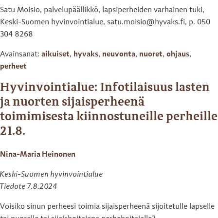
Satu Moisio, palvelupäällikkö, lapsiperheiden varhainen tuki,
Keski-Suomen hyvinvointialue, satu.moisio@hyvaks.fi, p. 050
304 8268
Avainsanat:
aikuiset
,
hyvaks
,
neuvonta
,
nuoret
,
ohjaus
,
perheet
Hyvinvointialue: Infotilaisuus lasten
ja nuorten sijaisperheenä
toimimisesta kiinnostuneille perheille
21.8.
Nina-Maria Heinonen
Keski-Suomen hyvinvointialue
Tiedote 7.8.2024
Voisiko sinun perheesi toimia sijaisperheenä sijoitetulle lapselle