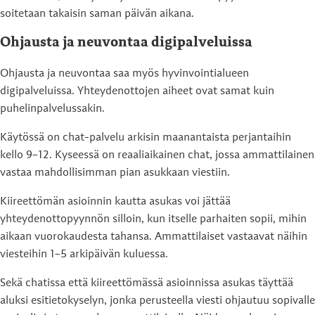
soitetaan takaisin saman päivän aikana.
Ohjausta ja neuvontaa digipalveluissa
Ohjausta ja neuvontaa saa myös hyvinvointialueen
digipalveluissa. Yhteydenottojen aiheet ovat samat kuin
puhelinpalvelussakin.
Käytössä on chat-palvelu arkisin maanantaista perjantaihin
kello 9–12. Kyseessä on reaaliaikainen chat, jossa ammattilainen
vastaa mahdollisimman pian asukkaan viestiin.
Kiireettömän asioinnin kautta asukas voi jättää
yhteydenottopyynnön silloin, kun itselle parhaiten sopii, mihin
aikaan vuorokaudesta tahansa. Ammattilaiset vastaavat näihin
viesteihin 1–5 arkipäivän kuluessa.
Sekä chatissa että kiireettömässä asioinnissa asukas täyttää
aluksi esitietokyselyn, jonka perusteella viesti ohjautuu sopivalle