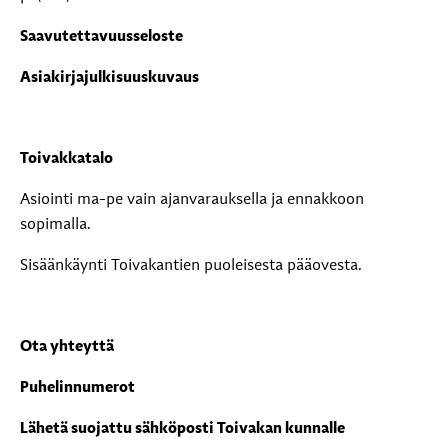
Saavutettavuusseloste
Asiakirjajulkisuuskuvaus
Toivakkatalo
Asiointi ma-pe vain ajanvarauksella ja ennakkoon
sopimalla.
Sisäänkäynti Toivakantien puoleisesta pääovesta.
Ota yhteyttä
Puhelinnumerot
Lähetä suojattu sähköposti Toivakan kunnalle