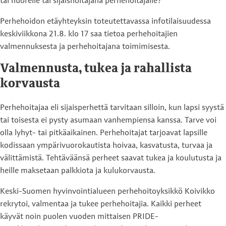
tai nuorelle tai sijaishoitajana perhehoitajalle?
Perhehoidon etäyhteyksin toteutettavassa infotilaisuudessa
keskiviikkona 21.8. klo 17 saa tietoa perhehoitajien
valmennuksesta ja perhehoitajana toimimisesta.
Valmennusta, tukea ja rahallista
korvausta
Perhehoitajaa eli sijaisperhettä tarvitaan silloin, kun lapsi syystä
tai toisesta ei pysty asumaan vanhempiensa kanssa. Tarve voi
olla lyhyt- tai pitkäaikainen. Perhehoitajat tarjoavat lapsille
kodissaan ympärivuorokautista hoivaa, kasvatusta, turvaa ja
välittämistä. Tehtäväänsä perheet saavat tukea ja koulutusta ja
heille maksetaan palkkiota ja kulukorvausta.
Keski-Suomen hyvinvointialueen perhehoitoyksikkö Koivikko
rekrytoi, valmentaa ja tukee perhehoitajia. Kaikki perheet
käyvät noin puolen vuoden mittaisen PRIDE-