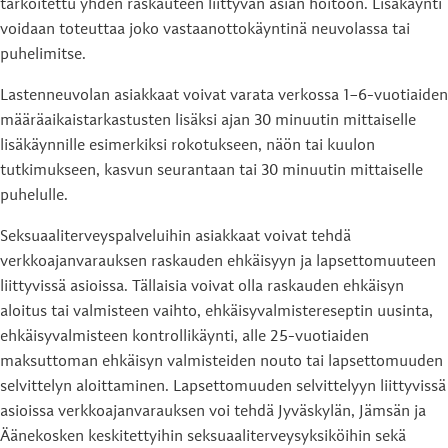
tarkoitettu yhden raskauteen liittyvän asian hoitoon. Lisäkäynti
voidaan toteuttaa joko vastaanottokäyntinä neuvolassa tai
puhelimitse.
Lastenneuvolan asiakkaat voivat varata verkossa 1–6-vuotiaiden
määräaikaistarkastusten lisäksi ajan 30 minuutin mittaiselle
lisäkäynnille esimerkiksi rokotukseen, näön tai kuulon
tutkimukseen, kasvun seurantaan tai 30 minuutin mittaiselle
puhelulle.
Seksuaaliterveyspalveluihin asiakkaat voivat tehdä
verkkoajanvarauksen raskauden ehkäisyyn ja lapsettomuuteen
liittyvissä asioissa. Tällaisia voivat olla raskauden ehkäisyn
aloitus tai valmisteen vaihto, ehkäisyvalmistereseptin uusinta,
ehkäisyvalmisteen kontrollikäynti, alle 25-vuotiaiden
maksuttoman ehkäisyn valmisteiden nouto tai lapsettomuuden
selvittelyn aloittaminen. Lapsettomuuden selvittelyyn liittyvissä
asioissa verkkoajanvarauksen voi tehdä Jyväskylän, Jämsän ja
Äänekosken keskitettyihin seksuaaliterveysyksiköihin sekä