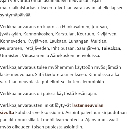
Ajan voi varata oman asuinalueen neuvolaan. Ajan
määräaikaistarkastukseen toivotaan varattavan lähelle lapsen
syntymäpäivää.
Verkkoajanvaraus on käytössä Hankasalmen, Joutsan,
Jyväskylän, Kannonkosken, Karstulan, Keuruun, Kivijärven,
Konneveden, Kyyjärven, Laukaan, Luhangan, Multian,
Muuramen, Petäjäveden, Pihtiputaan, Saarijärven,
Toivakan
,
Uuraisten, Viitasaaren ja Äänekosken neuvoloissa.
Verkkoajanvaraus tulee myöhemmin käyttöön myös Jämsän
lastenneuvolaan. Siitä tiedotetaan erikseen. Kinnulassa aika
varataan neuvolasta puhelimitse, kuten aiemminkin.
Verkkoajanvaraus oli poissa käytöstä kesän ajan.
Verkkoajanvarausten linkit löytyvät
lastenneuvolan
sivulta
kohdasta verkkoasiointi. Asiointipalveluun kirjaudutaan
pankkitunnuksilla tai mobiilivarmenteella. Ajanvaraus vaatii
myös oikeuden toisen puolesta asiointiin.