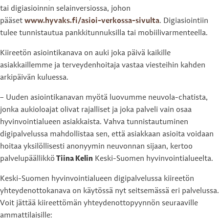
tai digiasioinnin selainversiossa, johon
pääset
www.hyvaks.fi/asioi-verkossa-sivulta
. Digiasiointiin
tulee tunnistautua pankkitunnuksilla tai mobiilivarmenteella.
Kiireetön asiointikanava on auki joka päivä kaikille
asiakkaillemme ja terveydenhoitaja vastaa viesteihin kahden
arkipäivän kuluessa.
– Uuden asiointikanavan myötä luovumme neuvola-chatista,
jonka aukioloajat olivat rajalliset ja joka palveli vain osaa
hyvinvointialueen asiakkaista. Vahva tunnistautuminen
digipalvelussa mahdollistaa sen, että asiakkaan asioita voidaan
hoitaa yksilöllisesti anonyymin neuvonnan sijaan, kertoo
palvelupäällikkö
Tiina Kelin
Keski-Suomen hyvinvointialueelta.
Keski-Suomen hyvinvointialueen digipalvelussa kiireetön
yhteydenottokanava on käytössä nyt seitsemässä eri palvelussa.
Voit jättää kiireettömän yhteydenottopyynnön seuraaville
ammattilaisille: