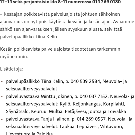
12–14 sekä perjantaisin klo 8–11 numerossa 014 269 0180
.
– Kesäajan poikkeavista palveluajoista johtuen sähköinen
ajanvaraus on nyt pois käytöstä kevään ja kesän ajan. Avaamme
sähköisen ajanvarauksen jälleen syyskuun alussa, selvittää
palvelupäällikkö Tiina Kelin.
Kesän poikkeavista palveluajoista tiedotetaan tarkemmin
myöhemmin.
Lisätietoja:
palvelupäällikkö Tiina Kelin, p. 040 539 2584, Neuvola- ja
seksuaaliterveyspalvelut
palveluvastaava Minttu Jokinen, p. 040 037 7152, Neuvola- ja
seksuaaliterveyspalvelut: Kyllö, Keljonkangas, Korpilahti,
Säynätsalo, Keuruu, Multia, Petäjävesi, Joutsa ja Toivakka
palveluvastaava Tanja Halinen, p. 014 269 0557, Neuvola- ja
seksuaaliterveyspalvelut: Laukaa, Leppävesi, Vihtavuori,
Lievestuore ja Palokka