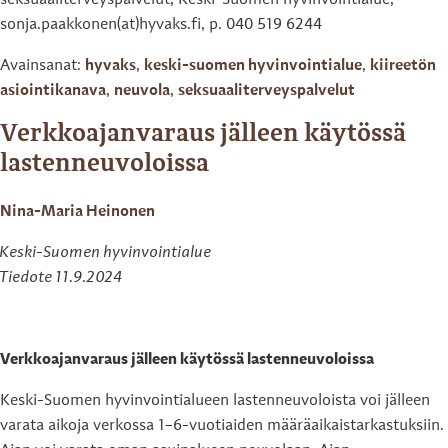
seksuaaliterveyspalvelut, Keski-Suomen hyvinvointialue,
sonja.paakkonen(at)hyvaks.fi, p. 040 519 6244
Avainsanat:
hyvaks
,
keski-suomen hyvinvointialue
,
kiireetön
asiointikanava
,
neuvola
,
seksuaaliterveyspalvelut
Verkkoajanvaraus jälleen käytössä
lastenneuvoloissa
Nina-Maria Heinonen
Keski-Suomen hyvinvointialue
Tiedote 11.9.2024
Verkkoajanvaraus jälleen käytössä lastenneuvoloissa
Keski-Suomen hyvinvointialueen lastenneuvoloista voi jälleen
varata aikoja verkossa 1–6-vuotiaiden määräaikaistarkastuksiin.