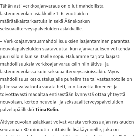
Tähän asti verkkoajanvaraus on ollut mahdollista
lastenneuvolan asiakkaille 1–6-vuotiaiden
määräaikaistarkastuksiin sekä Äänekosken
seksuaaliterveyspalveluiden asiakkaille.
– Verkkoajanvarausmahdollisuuksien laajentaminen parantaa
neuvolapalveluiden saatavuutta, kun ajanvarauksen voi tehdä
juuri silloin kun se itselle sopii. Haluamme tarjota laajasti
mahdollisuuksia verkkoajanvarauksiin niin äitiys- ja
lastenneuvolassa kuin seksuaaliterveysasioissakin. Myös
mahdollisuus keskusteluajalle puhelimitse tai vastaanotolle on
jatkossa vaivatonta varata heti, kun tarvetta ilmenee, ja
toivottavasti madaltaa entisestään kynnystä ottaa yhteyttä
neuvolaan, kertoo neuvola- ja seksuaaliterveyspalveluiden
palvelupäällikkö
Tiina Kelin
.
Äitiysneuvolan asiakkaat voivat varata verkossa ajan raskauden
seurannan 30 minuutin mittaisille lisäkäynneille, joka on