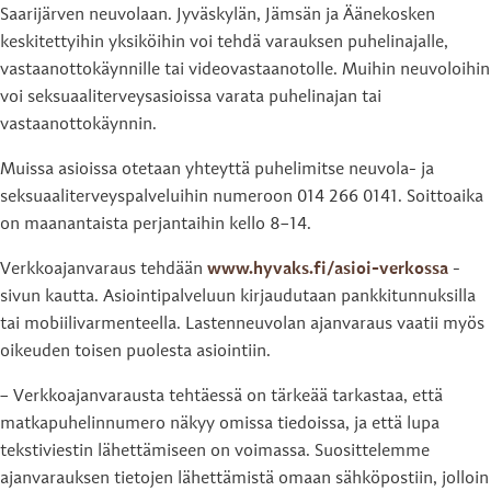
Saarijärven neuvolaan. Jyväskylän, Jämsän ja Äänekosken
keskitettyihin yksiköihin voi tehdä varauksen puhelinajalle,
vastaanottokäynnille tai videovastaanotolle. Muihin neuvoloihin
voi seksuaaliterveysasioissa varata puhelinajan tai
vastaanottokäynnin.
Muissa asioissa otetaan yhteyttä puhelimitse neuvola- ja
seksuaaliterveyspalveluihin numeroon 014 266 0141. Soittoaika
on maanantaista perjantaihin kello 8–14.
Verkkoajanvaraus tehdään
www.hyvaks.fi/asioi-verkossa
-
sivun kautta. Asiointipalveluun kirjaudutaan pankkitunnuksilla
tai mobiilivarmenteella. Lastenneuvolan ajanvaraus vaatii myös
oikeuden toisen puolesta asiointiin.
– Verkkoajanvarausta tehtäessä on tärkeää tarkastaa, että
matkapuhelinnumero näkyy omissa tiedoissa, ja että lupa
tekstiviestin lähettämiseen on voimassa. Suosittelemme
ajanvarauksen tietojen lähettämistä omaan sähköpostiin, jolloin