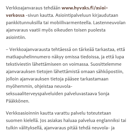
Verkkoajanvaraus tehdään
www.hyvaks.fi/asioi-
verkossa
-sivun kautta. Asiointipalveluun kirjaudutaan
pankkitunnuksilla tai mobiilivarmenteella. Lastenneuvolan
ajanvaraus vaatii myös oikeuden toisen puolesta
asiointiin.
– Verkkoajanvarausta tehtäessä on tärkeää tarkastaa, että
matkapuhelinnumero näkyy omissa tiedoissa, ja että lupa
tekstiviestin lähettämiseen on voimassa. Suosittelemme
ajanvarauksen tietojen lähettämistä omaan sähköpostiin,
jolloin ajanvarauksen tietoja pääsee tarkastamaan
myöhemmin, ohjeistaa neuvola-
seksuaaliterveyspalveluiden palveluvastaava Sonja
Pääkkönen.
Verkkoasioinnin kautta varattu palvelu toteutetaan
suomen kielellä. Jos asiakas haluaa palvelua englanniksi tai
tulkin välityksellä, ajanvaraus pitää tehdä neuvola- ja