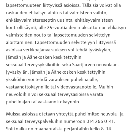
lapsettomuuteen liittyvissä asioissa. Tällaisia voivat olla
raskauden ehkäisyn aloitus tai valmisteen vaihto,
ehkäisyvalmistereseptin uusinta, ehkäisyvalmisteen
kontrollikäynti, alle 25-vuotiaiden maksuttoman ehkäisyn
valmisteiden nouto tai lapsettomuuden selvittelyn
aloittaminen. Lapsettomuuden selvittelyyn liittyvissä
asioissa verkkoajanvarauksen voi tehdä Jyväskylän,
Jämsän ja Äänekosken keskitettyihin
seksuaaliterveysyksiköihin sekä Saarijärven neuvolaan.
Jyväskylän, Jämsän ja Äänekosken keskitettyihin
yksiköihin voi tehdä varauksen puhelinajalle,
vastaanottokäynnille tai videovastaanotolle. Muihin
neuvoloihin voi seksuaaliterveysasioissa varata
puhelinajan tai vastaanottokäynnin.
Muissa asioissa otetaan yhteyttä puhelimitse neuvola- ja
seksuaaliterveyspalveluihin numeroon 014 266 0141.
Soittoaika on maanantaista perjantaihin kello 8–14.