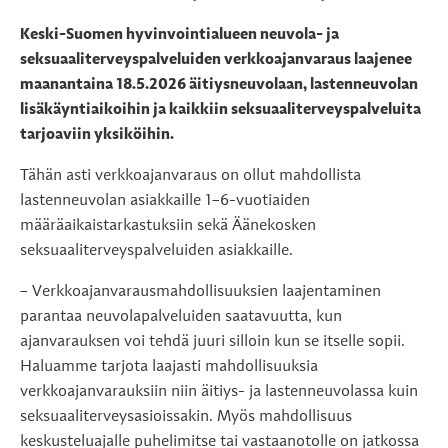
Keski-Suomen hyvinvointialueen neuvola- ja
seksuaaliterveyspalveluiden verkkoajanvaraus laajenee
maanantaina 18.5.2026 äitiysneuvolaan, lastenneuvolan
lisäkäyntiaikoihin ja kaikkiin seksuaaliterveyspalveluita
tarjoaviin yksiköihin.
Tähän asti verkkoajanvaraus on ollut mahdollista
lastenneuvolan asiakkaille 1–6-vuotiaiden
määräaikaistarkastuksiin sekä Äänekosken
seksuaaliterveyspalveluiden asiakkaille.
– Verkkoajanvarausmahdollisuuksien laajentaminen
parantaa neuvolapalveluiden saatavuutta, kun
ajanvarauksen voi tehdä juuri silloin kun se itselle sopii.
Haluamme tarjota laajasti mahdollisuuksia
verkkoajanvarauksiin niin äitiys- ja lastenneuvolassa kuin
seksuaaliterveysasioissakin. Myös mahdollisuus
keskusteluajalle puhelimitse tai vastaanotolle on jatkossa