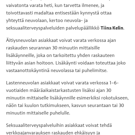
vaivatonta varata heti, kun tarvetta ilmenee, ja
toivottavasti madaltaa entisestään kynnystä ottaa
yhteyttä neuvolaan, kertoo neuvola- ja
seksuaaliterveyspalveluiden palvelupäällikkö
Tiina Kelin
.
Äitiysneuvolan asiakkaat voivat varata verkossa ajan
raskauden seurannan 30 minuutin mittaisille
lisäkäynneille, joka on tarkoitettu yhden raskauteen
liittyvän asian hoitoon. Lisäkäynti voidaan toteuttaa joko
vastaanottokäyntinä neuvolassa tai puhelimitse.
Lastenneuvolan asiakkaat voivat varata verkossa 1–6-
vuotiaiden määräaikaistarkastusten lisäksi ajan 30
minuutin mittaiselle lisäkäynnille esimerkiksi rokotukseen,
näön tai kuulon tutkimukseen, kasvun seurantaan tai 30
minuutin mittaiselle puhelulle.
Seksuaaliterveyspalveluihin asiakkaat voivat tehdä
verkkoajanvarauksen raskauden ehkäisyyn ja