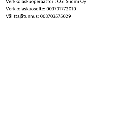
Verkkolaskuoperaattori: CGI Suomi Oy
Verkkolaskuosoite: 003701772010
Välittäjätunnus: 003703575029
Paperilaskut: Toivakan kunta, PL 29, 00038 Logica
Lisätietoja