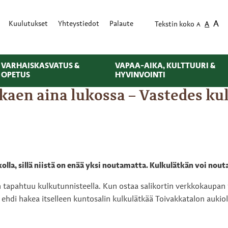
A
Kuulutukset
Yhteystiedot
Palaute
Tekstin koko
A
A
VARHAISKASVATUS &
VAPAA-AIKA, KULTTUURI &
OPETUS
HYVINVOINTI
alkaen aina lukossa – Vastedes 
olla, sillä niistä on enää yksi noutamatta. Kulkulätkän voi nout
 tapahtuu kulkutunnisteella. Kun ostaa salikortin verkkokaupan t
i ehdi hakea itselleen kuntosalin kulkulätkää Toivakkatalon aukiol