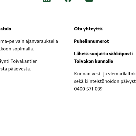
atalo
Ota yhteyttä
i ma-pe vain ajanvarauksella
Puhelinnumerot
kkoon sopimalla.
Lähetä suojattu sähköposti
äynti Toivakantien
Toivakan kunnalle
esta pääovesta.
Kunnan vesi- ja viemärilaito
sekä kiinteistöhoidon päivyst
0400 571 039