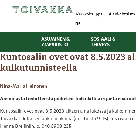
Verkkokauppa
Ajankohtaista
DE
ASUMINEN &
SOSIAALI &
YMPÄRISTÖ
TERVEYS
Kuntosalin ovet ovat 8.5.2023 
kulkutunnisteella
Nina-Maria Heinonen
Aiemmasta tiedotteesta poiketen, kulkulätkiä ei jaeta enää viik
Kuntosalin ovet ovat 8.5.2023 alkaen aina lukossa ja kulkeminen
Toivakkatalolta sen aukioloaikoina (ma-to klo 9-15). Jos ostaja e
Henna Breiliniin, p. 040 5908 235.