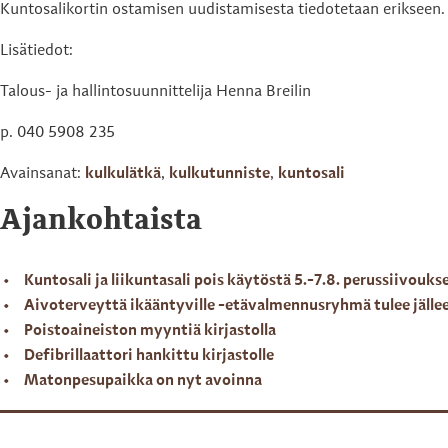
Kuntosalikortin ostamisen uudistamisesta tiedotetaan erikseen.
Lisätiedot:
Talous- ja hallintosuunnittelija Henna Breilin
p. 040 5908 235
Avainsanat:
kulkulätkä
,
kulkutunniste
,
kuntosali
Ajankohtaista
Kuntosali ja liikuntasali pois käytöstä 5.-7.8. perussiivouks
Aivoterveyttä ikääntyville -etävalmennusryhmä tulee jälle
Poistoaineiston myyntiä kirjastolla
Defibrillaattori hankittu kirjastolle
Matonpesupaikka on nyt avoinna