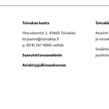
Toivakan kunta
Toivakk
Iltaruskontie 2, 41660 Toivakka
Asioint
kirjaamo@toivakka.fi
ja enna
p. (014) 267 4000 vaihde
Sisäänk
Saavutettavuusseloste
puoleis
Asiakirjajulkisuuskuvaus