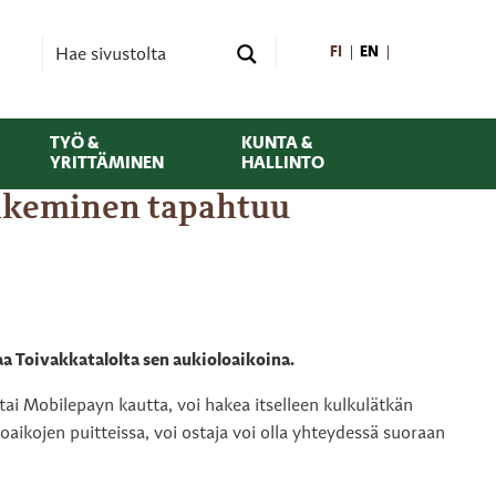
FI
EN
TYÖ &
KUNTA &
YRITTÄMINEN
HALLINTO
kulkeminen tapahtuu
aa Toivakkatalolta sen aukioloaikoina.
ai Mobilepayn kautta, voi hakea itselleen kulkulätkän
oaikojen puitteissa, voi ostaja voi olla yhteydessä suoraan