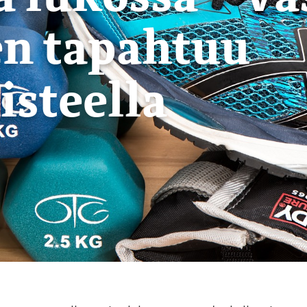
n tapahtuu
steella