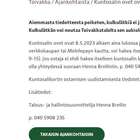
Toivakka
Ajankohtaista
Kuntosalin ovet ov
/
/
Aiemmasta tiedotteesta poiketen, kulkulätkiä ei jae
Kulkulätkän voi noutaa Toivakkatalolta sen aukiol
Kuntosalin ovet ovat 8.5.2023 alkaen aina lukossa 
verkkokaupan tai Mobilepayn kautta, voi hakea itse
9-15). Jos ostaja ei ehdi hakea itselleen kuntosalin
olla yhteydessä suoraan Henna Breiliniin, p. 040 5
Kuntosalikortin ostamisen uudistamisesta tiedotet
Lisätiedot:
Talous- ja hallintosuunnittelija Henna Breilin
p. 040 5908 235
TAKAISIN AJANKOHTAISIIN