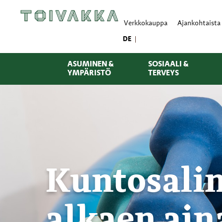
Verkkokauppa
Ajankohtaista
DE
ASUMINEN &
SOSIAALI &
YMPÄRISTÖ
TERVEYS
Kuntosalin
alkaen ain