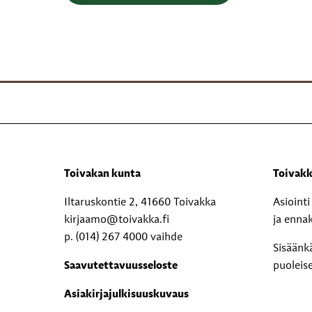
Toivakan kunta
Toivakk
Iltaruskontie 2, 41660 Toivakka
Asioint
kirjaamo@toivakka.fi
ja enna
p. (014) 267 4000 vaihde
Sisäänk
Saavutettavuusseloste
puoleis
Asiakirjajulkisuuskuvaus