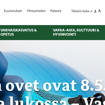
A
Kuulutukset
Yhteystiedot
Palaute
Tekstin koko
A
A
VARHAISKASVATUS &
VAPAA-AIKA, KULTTUURI &
OPETUS
HYVINVOINTI
 ovet ovat 8.5
a lukossa – Va