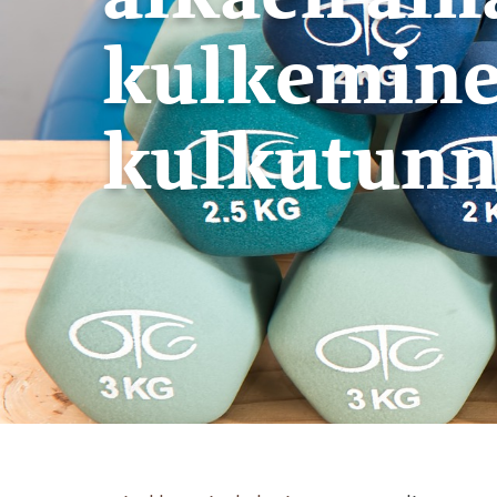
kulkemine
kulkutunni