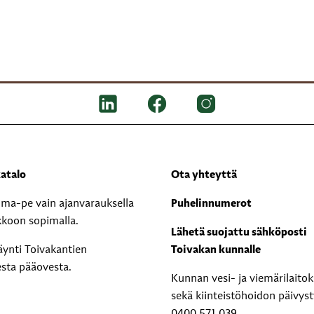
atalo
Ota yhteyttä
i ma-pe vain ajanvarauksella
Puhelinnumerot
kkoon sopimalla.
Lähetä suojattu sähköposti
äynti Toivakantien
Toivakan kunnalle
esta pääovesta.
Kunnan vesi- ja viemärilaito
sekä kiinteistöhoidon päivyst
0400 571 039