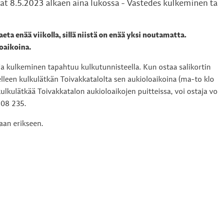
at 8.5.2023 alkaen aina lukossa - Vastedes kulkeminen t
ta enää viikolla, sillä niistä on enää yksi noutamatta.
oaikoina.
ja kulkeminen tapahtuu kulkutunnisteella. Kun ostaa salikortin
lleen kulkulätkän Toivakkatalolta sen aukioloaikoina (ma-to klo
 kulkulätkää Toivakkatalon aukioloaikojen puitteissa, voi ostaja vo
908 235.
aan erikseen.