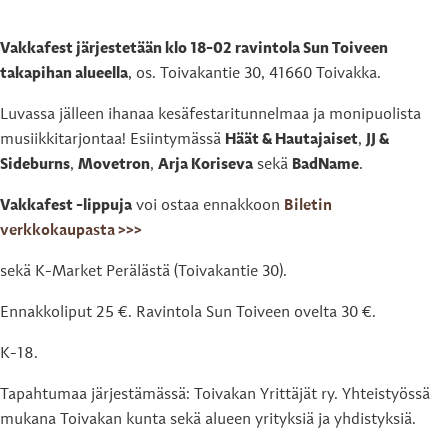
Vakkafest järjestetään klo 18-02 ravintola Sun Toiveen
takapihan alueella
, os. Toivakantie 30, 41660 Toivakka.
Luvassa jälleen ihanaa kesäfestaritunnelmaa ja monipuolista
musiikkitarjontaa! Esiintymässä
Häät & Hautajaiset
,
JJ &
Sideburns
,
Movetron
,
Arja Koriseva
sekä
BadName
.
Vakkafest -lippuja
voi ostaa ennakkoon
Biletin
verkkokaupasta >>>
sekä K-Market Perälästä (Toivakantie 30).
Ennakkoliput 25 €. Ravintola Sun Toiveen ovelta 30 €.
K-18.
Tapahtumaa järjestämässä: Toivakan Yrittäjät ry. Yhteistyössä
mukana Toivakan kunta sekä alueen yrityksiä ja yhdistyksiä.