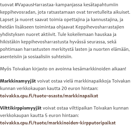
tuovat #VapausHarrastaa-kampanjassa kesätapahtumiin
keppihevosradan, jota ratsastamaan ovat tervetulleita aikuiset.
Lapset ja nuoret saavat toimia opettajina ja kannustajina, ja
heidän lisäkseen toimintaa ohjaavat Keppihevosharrastajien
yhdistyksen nuoret aktiivit. Tule kokeilemaan hauskaa ja
hikistäkin keppihevosharrastusta hyvässä seurassa, sekä
pohtimaan harrastusten merkitystä lasten ja nuorten elämään,
asenteisiin ja sosiaalisiin suhteisiin.
Myös Toivakan kirjasto on avoinna kesämarkkinoiden aikaan!
Markkinamyyjät
voivat ostaa vielä markkinapaikkoja Toivakan
kunnan verkkokaupan kautta 20 euron hintaan:
toivakka.cpu.fi/tuote-osasto/markkinapaikat
Vilttikirppismyyjät
voivat ostaa vilttipaikan Toivakan kunnan
verkkokaupan kautta 5 euron hintaan:
toivakka.cpu.fi/tuote/markkinoiden-kirpputoripaikat