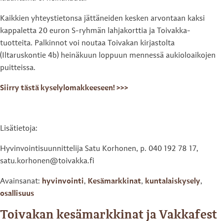
Kaikkien yhteystietonsa jättäneiden kesken arvontaan kaksi
kappaletta 20 euron S-ryhmän lahjakorttia ja Toivakka-
tuotteita. Palkinnot voi noutaa Toivakan kirjastolta
(Iltaruskontie 4b) heinäkuun loppuun mennessä aukioloaikojen
puitteissa.
Siirry tästä kyselylomakkeeseen! >>>
Lisätietoja:
Hyvinvointisuunnittelija Satu Korhonen, p. 040 192 78 17,
satu.korhonen@toivakka.fi
Avainsanat:
hyvinvointi
,
Kesämarkkinat
,
kuntalaiskysely
,
osallisuus
Toivakan kesämarkkinat ja Vakkafest