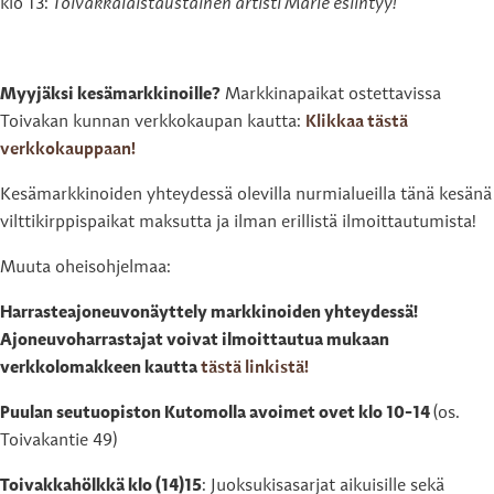
klo 13:
Toivakkalaistaustainen artisti Marle esiintyy!
Myyjäksi kesämarkkinoille?
Markkinapaikat ostettavissa
Toivakan kunnan verkkokaupan kautta:
Klikkaa tästä
verkkokauppaan!
Kesämarkkinoiden yhteydessä olevilla nurmialueilla tänä kesänä
vilttikirppispaikat maksutta ja ilman erillistä ilmoittautumista!
Muuta oheisohjelmaa:
Harrasteajoneuvonäyttely markkinoiden yhteydessä!
Ajoneuvoharrastajat voivat ilmoittautua mukaan
verkkolomakkeen kautta
tästä linkistä!
Puulan seutuopiston Kutomolla avoimet ovet klo 10-14
(os.
Toivakantie 49)
Toivakkahölkkä klo (14)15
: Juoksukisasarjat aikuisille sekä