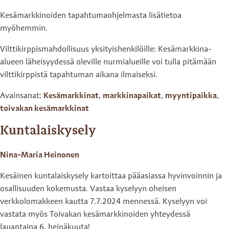
Kesämarkkinoiden tapahtumaohjelmasta lisätietoa
myöhemmin.
Vilttikirppismahdollisuus yksityishenkilöille: Kesämarkkina-
alueen läheisyydessä oleville nurmialueille voi tulla pitämään
vilttikirppistä tapahtuman aikana ilmaiseksi.
Avainsanat:
Kesämarkkinat
,
markkinapaikat
,
myyntipaikka
,
toivakan kesämarkkinat
Kuntalaiskysely
Nina-Maria Heinonen
Kesäinen kuntalaiskysely kartoittaa pääasiassa hyvinvoinnin ja
osallisuuden kokemusta. Vastaa kyselyyn oheisen
verkkolomakkeen kautta 7.7.2024 mennessä. Kyselyyn voi
vastata myös Toivakan kesämarkkinoiden yhteydessä
lauantaina 6. heinäkuuta!