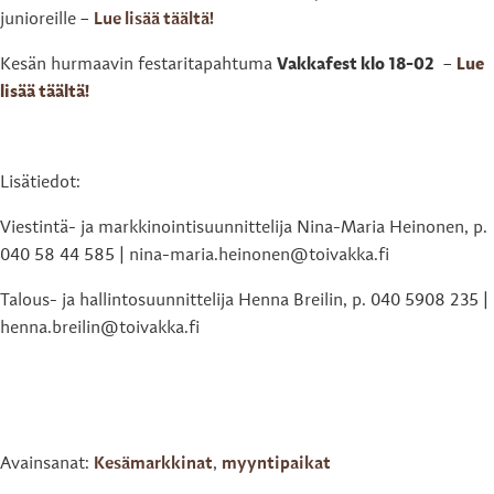
junioreille –
Lue lisää täältä!
Kesän hurmaavin festaritapahtuma
Vakkafest klo 18-02
–
Lue
lisää täältä!
Lisätiedot:
Viestintä- ja markkinointisuunnittelija Nina-Maria Heinonen, p.
040 58 44 585 | nina-maria.heinonen@toivakka.fi
Talous- ja hallintosuunnittelija Henna Breilin, p. 040 5908 235 |
henna.breilin@toivakka.fi
Avainsanat:
Kesämarkkinat
,
myyntipaikat