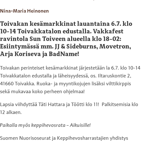
Nina-Maria Heinonen
Toivakan kesämarkkinat lauantaina 6.7. klo
10-14 Toivakkatalon edustalla. Vakkafest
ravintola Sun Toiveen alueella klo 18-02:
Esiintymässä mm. JJ & Sideburns, Movetron,
Arja Koriseva ja BadName!
Toivakan perinteiset kesämarkkinat järjestetään la 6.7. klo 10-14
Toivakkatalon edustalla ja läheisyydessä, os. Iltaruskontie 2,
41660 Toivakka. Ruoka- ja myyntikojujen lisäksi vilttikirppis
sekä mukavaa koko perheen ohjelmaa!
Lapsia viihdyttää Täti Hattara ja Töötti klo 11! Palkitsemisia klo
12 alkaen.
Paikalla myös keppihevosrata – Aikuisille!
Suomen Nuorisoseurat ja Keppihevosharrastajien yhdistys