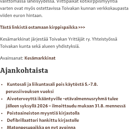
välittömässä läheisyydessä. Vilttipaikat kotikirppismyyntiä
varten ovat myös ostettavissa Toivakan kunnan verkkokaupasta
viiden euron hintaan.
Tästä linkistä ostamaan kirppispaikka >>>
Kesämarkkinat järjestää Toivakan Yrittäjät ry. Yhteistyössä
Toivakan kunta sekä alueen yhdistyksiä.
Avainsanat:
Kesämarkkinat
Ajankohtaista
Kuntosali ja liikuntasali pois käytöstä 5.-7.8.
perussiivouksen vuoksi
Aivoterveyttä ikääntyville -etävalmennusryhmä tulee
jälleen syksyllä 2026 – ilmoittaudu mukaan 31.8. mennessä
Poistoaineiston myyntiä kirjastolla
Defibrillaattori hankittu kirjastolle
Matonpesupaikka on nyt avoinna