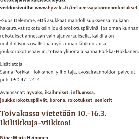
tietoa ajanvarauksesta löydät
verkkosivuilta:
www.hyvaks.fi/influenssajakoronarokotukset
-Suosittelemme, että asukkaat mahdollisuuksiensa mukaan
hakeutuvat rokotuksiin joukkorokotuspäivinä. Jos oman kunnan
rokotukset annetaan vain ajanvarauksella, kaikilla on
mahdollisuus osallistua myös oman lähikuntansa
joukkorokotuspäiviin, toteaa ylihoitaja Sanna Porkka-Hokkanen.
Lisätietoja:
Sanna Porkka-Hokkanen, ylihoitaja, avosairaanhoidon palvelut,
puh. 050 471 2414
Avainsanat:
hyvaks
,
ikäihmiset
,
influenssa
,
joukkorokotuspäivät
,
korona
,
rokotukset
,
seniorit
Toivakassa vietetään 10.-16.3.
Ikiliikkuja-viikkoa!
Nina-Maria Heinonen