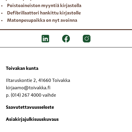
Poistoaineiston myyntiä kirjastolla
Defibrillaattori hankittu kirjastolle
Matonpesupaikka on nyt avoinna
Toivakan kunta
Iltaruskontie 2, 41660 Toivakka
kirjaamo@toivakka.fi
p. (014) 267 4000 vaihde
Saavutettavuusseloste
Asiakirjajulkisuuskuvaus