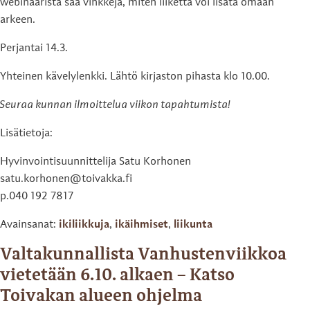
webinaarista saa vinkkejä, miten liikettä voi lisätä omaan
arkeen.
Perjantai 14.3.
Yhteinen kävelylenkki. Lähtö kirjaston pihasta klo 10.00.
Seuraa kunnan ilmoittelua viikon tapahtumista!
Lisätietoja:
Hyvinvointisuunnittelija Satu Korhonen
satu.korhonen@toivakka.fi
p.040 192 7817
Avainsanat:
ikiliikkuja
,
ikäihmiset
,
liikunta
Valtakunnallista Vanhustenviikkoa
vietetään 6.10. alkaen – Katso
Toivakan alueen ohjelma