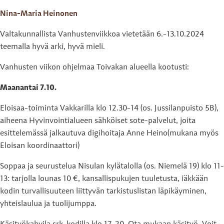
Nina-Maria Heinonen
Valtakunnallista Vanhustenviikkoa vietetään 6.-13.10.2024
teemalla hyvä arki, hyvä mieli.
Vanhusten viikon ohjelmaa Toivakan alueella kootusti:
Maanantai 7.10.
Eloisaa-toiminta Vakkarilla klo 12.30-14 (os. Jussilanpuisto 5B),
aiheena Hyvinvointialueen sähköiset sote-palvelut, joita
esittelemässä jalkautuva digihoitaja Anne Heino(mukana myös
Eloisan koordinaattori)
Soppaa ja seurustelua Nisulan kylätalolla (os. Niemelä 19) klo 11-
13: tarjolla lounas 10 €, kansallispukujen tuuletusta, iäkkään
kodin turvallisuuteen liittyvän tarkistuslistan läpikäyminen,
yhteislaulua ja tuolijumppa.