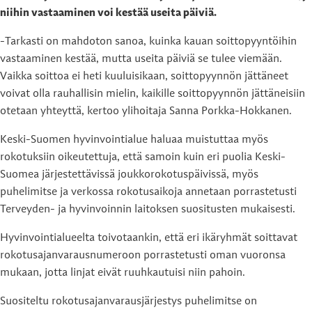
niihin vastaaminen voi kestää useita päiviä.
-Tarkasti on mahdoton sanoa, kuinka kauan soittopyyntöihin
vastaaminen kestää, mutta useita päiviä se tulee viemään.
Vaikka soittoa ei heti kuuluisikaan, soittopyynnön jättäneet
voivat olla rauhallisin mielin, kaikille soittopyynnön jättäneisiin
otetaan yhteyttä, kertoo ylihoitaja Sanna Porkka-Hokkanen.
Keski-Suomen hyvinvointialue haluaa muistuttaa myös
rokotuksiin oikeutettuja, että samoin kuin eri puolia Keski-
Suomea järjestettävissä joukkorokotuspäivissä, myös
puhelimitse ja verkossa rokotusaikoja annetaan porrastetusti
Terveyden- ja hyvinvoinnin laitoksen suositusten mukaisesti.
Hyvinvointialueelta toivotaankin, että eri ikäryhmät soittavat
rokotusajanvarausnumeroon porrastetusti oman vuoronsa
mukaan, jotta linjat eivät ruuhkautuisi niin pahoin.
Suositeltu rokotusajanvarausjärjestys puhelimitse on