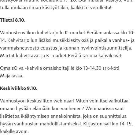
Käsityökahvila srk-kodilla klo 17-20. Ota mukaan käsityö. Voit
tulla mukaan ilman käsityötäkin, kaikki tervetulleita!
Tiistai 8.10.
Vanhustenviikon kahvitarjoilu K-market Perälän aulassa klo 10-
14. Kahvitarjoilun lisäksi musiikkiesityksiä ja paikalla vanhus- ja
vammaisneuvosto edustus ja kunnan hyvinvointisuunnittelija.
Martat kahvittavat ja K-market Perälä tarjoaa kahvileivät.
OmaisOiva -kahvila omaishoitajille klo 13-14.30 srk-koti
Majakassa.
Keskiviikko 9.10.
Vanhustyön keskusliiton webinaari Miten voin itse vaikuttaa
omaan hyvään elämään kun vanhenen? Webinaarissa saat
lisätietoa ikääntymisen ennakoinnista, joka on suunnittelua
hyvän vanhuusiän mahdollistamiseksi. Kirjaston sali klo 14-15,
kaikille avoin.