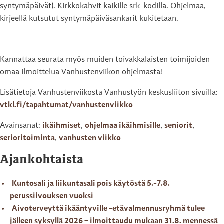
syntymäpäivät). Kirkkokahvit kaikille srk-kodilla. Ohjelmaa,
kirjeellä kutsutut syntymäpäiväsankarit kukitetaan.
Kannattaa seurata myös muiden toivakkalaisten toimijoiden
omaa ilmoittelua Vanhustenviikon ohjelmasta!
Lisätietoja Vanhustenviikosta Vanhustyön keskusliiton sivuilla:
vtkl.fi/tapahtumat/vanhustenviikko
Avainsanat:
ikäihmiset
,
ohjelmaa ikäihmisille
,
seniorit
,
serioritoiminta
,
vanhusten viikko
Ajankohtaista
Kuntosali ja liikuntasali pois käytöstä 5.-7.8.
perussiivouksen vuoksi
Aivoterveyttä ikääntyville -etävalmennusryhmä tulee
jälleen syksyllä 2026 – ilmoittaudu mukaan 31.8. mennessä