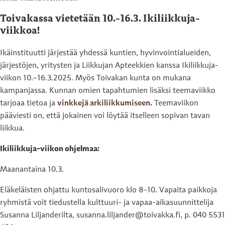
Toivakassa vietetään 10.-16.3. Ikiliikkuja-
viikkoa!
Ikäinstituutti järjestää yhdessä kuntien, hyvinvointialueiden,
järjestöjen, yritysten ja Liikkujan Apteekkien kanssa Ikiliikkuja-
viikon 10.–16.3.2025. Myös Toivakan kunta on mukana
kampanjassa. Kunnan omien tapahtumien lisäksi teemaviikko
tarjoaa tietoa ja
vinkkejä arkiliikkumiseen.
Teemaviikon
pääviesti on, että jokainen voi löytää itselleen sopivan tavan
liikkua.
Ikiliikkuja-viikon ohjelmaa:
Maanantaina 10.3.
Eläkeläisten ohjattu kuntosalivuoro klo 8-10. Vapaita paikkoja
ryhmistä voit tiedustella kulttuuri- ja vapaa-aikasuunnittelija
Susanna Liljanderilta, susanna.liljander@toivakka.fi, p. 040 5531