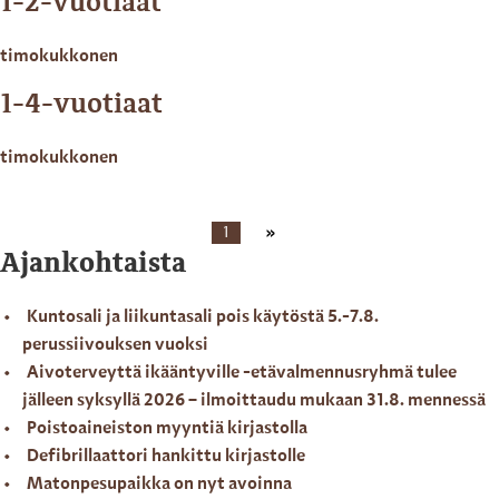
1-2-vuotiaat
timokukkonen
1-4-vuotiaat
timokukkonen
1
Ajankohtaista
Kuntosali ja liikuntasali pois käytöstä 5.-7.8.
perussiivouksen vuoksi
Aivoterveyttä ikääntyville -etävalmennusryhmä tulee
jälleen syksyllä 2026 – ilmoittaudu mukaan 31.8. mennessä
Poistoaineiston myyntiä kirjastolla
Defibrillaattori hankittu kirjastolle
Matonpesupaikka on nyt avoinna