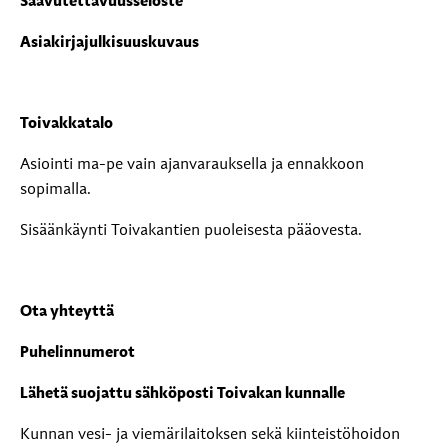
Saavutettavuusseloste
Asiakirjajulkisuuskuvaus
Toivakkatalo
Asiointi ma-pe vain ajanvarauksella ja ennakkoon
sopimalla.
Sisäänkäynti Toivakantien puoleisesta pääovesta.
Ota yhteyttä
Puhelinnumerot
Lähetä suojattu sähköposti Toivakan kunnalle
Kunnan vesi- ja viemärilaitoksen sekä kiinteistöhoidon