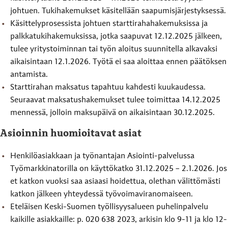
johtuen. Tukihakemukset käsitellään saapumisjärjestyksessä.
Käsittelyprosessista johtuen starttirahahakemuksissa ja
palkkatukihakemuksissa, jotka saapuvat 12.12.2025 jälkeen,
tulee yritystoiminnan tai työn aloitus suunnitella alkavaksi
aikaisintaan 12.1.2026. Työtä ei saa aloittaa ennen päätöksen
antamista.
Starttirahan maksatus tapahtuu kahdesti kuukaudessa.
Seuraavat maksatushakemukset tulee toimittaa 14.12.2025
mennessä, jolloin maksupäivä on aikaisintaan 30.12.2025.
Asioinnin huomioitavat asiat
Henkilöasiakkaan ja työnantajan Asiointi-palvelussa
Työmarkkinatorilla on käyttökatko 31.12.2025 – 2.1.2026. Jos
et katkon vuoksi saa asiaasi hoidettua, olethan välittömästi
katkon jälkeen yhteydessä työvoimaviranomaiseen.
Eteläisen Keski-Suomen työllisyysalueen puhelinpalvelu
kaikille asiakkaille: p. 020 638 2023, arkisin klo 9-11 ja klo 12-