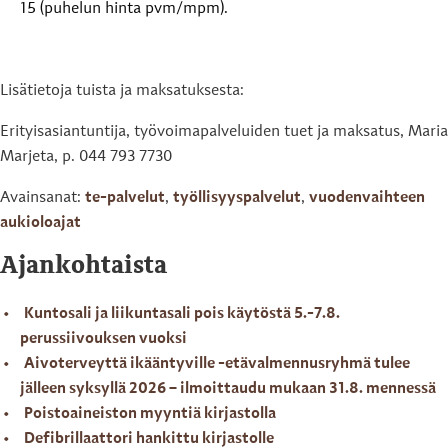
15 (puhelun hinta pvm/mpm).
Lisätietoja tuista ja maksatuksesta:
Erityisasiantuntija, työvoimapalveluiden tuet ja maksatus, Maria
Marjeta, p. 044 793 7730
Avainsanat:
te-palvelut
,
työllisyyspalvelut
,
vuodenvaihteen
aukioloajat
Ajankohtaista
Kuntosali ja liikuntasali pois käytöstä 5.-7.8.
perussiivouksen vuoksi
Aivoterveyttä ikääntyville -etävalmennusryhmä tulee
jälleen syksyllä 2026 – ilmoittaudu mukaan 31.8. mennessä
Poistoaineiston myyntiä kirjastolla
Defibrillaattori hankittu kirjastolle