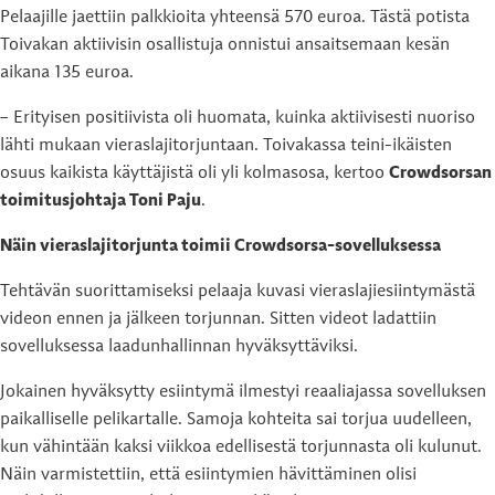
Pelaajille jaettiin palkkioita yhteensä 570 euroa. Tästä potista
Toivakan aktiivisin osallistuja onnistui ansaitsemaan kesän
aikana 135 euroa.
– Erityisen positiivista oli huomata, kuinka aktiivisesti nuoriso
lähti mukaan vieraslajitorjuntaan. Toivakassa teini-ikäisten
osuus kaikista käyttäjistä oli yli kolmasosa, kertoo
Crowdsorsan
toimitusjohtaja Toni Paju
.
Näin vieraslajitorjunta toimii Crowdsorsa-sovelluksessa
Tehtävän suorittamiseksi pelaaja kuvasi vieraslajiesiintymästä
videon ennen ja jälkeen torjunnan. Sitten videot ladattiin
sovelluksessa laadunhallinnan hyväksyttäviksi.
Jokainen hyväksytty esiintymä ilmestyi reaaliajassa sovelluksen
paikalliselle pelikartalle. Samoja kohteita sai torjua uudelleen,
kun vähintään kaksi viikkoa edellisestä torjunnasta oli kulunut.
Näin varmistettiin, että esiintymien hävittäminen olisi