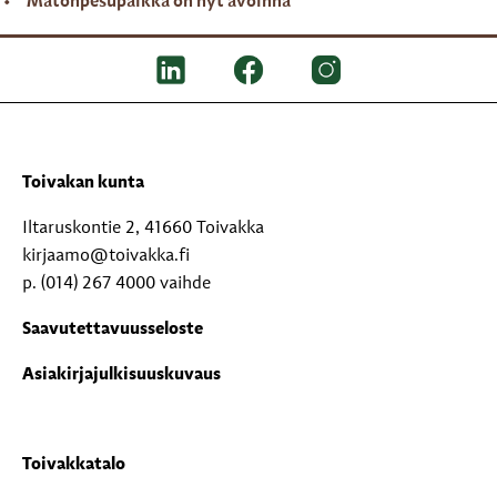
Matonpesupaikka on nyt avoinna
Toivakan kunta
Iltaruskontie 2, 41660 Toivakka
kirjaamo@toivakka.fi
p. (014) 267 4000 vaihde
Saavutettavuusseloste
Asiakirjajulkisuuskuvaus
Toivakkatalo