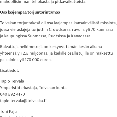
mahdollisimman tehokasta ja pitkävaikutteista.
Osa laajempaa torjuntarintamaa
Toivakan torjuntakesä oli osa laajempaa kansainvälistä missiota,
jossa vieraslajeja torjuttiin Crowdsorsan avulla yli 70 kunnassa
ja kaupungissa Suomessa, Ruotsissa ja Kanadassa.
Raivattuja neliömetrejä on kertynyt tämän kesän aikana
yhteensä yli 2,5 miljoonaa, ja kaikille osallistujille on maksettu
palkkioina yli 170 000 euroa.
Lisätiedot:
Tapio Tervala
Ympäristötarkastaja, Toivakan kunta
040 592 4170
tapio.tervala@toivakka.fi
Toni Paju