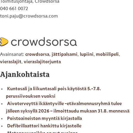
Toimitusjohtaja, Crowdsorsa
040 661 0072
toni.paju@crowdsorsa.com
Avainsanat:
crowdsorsa
,
jättipalsami
,
lupiini
,
mobiilipeli
,
vieraslajit
,
vieraslajitorjunta
Ajankohtaista
Kuntosali ja liikuntasali pois käytöstä 5.-7.8.
perussiivouksen vuoksi
Aivoterveyttä ikääntyville -etävalmennusryhmä tulee
jälleen syksyllä 2026 – ilmoittaudu mukaan 31.8. mennessä
Poistoaineiston myyntiä kirjastolla
Defibrillaattori hankittu kirjastolle