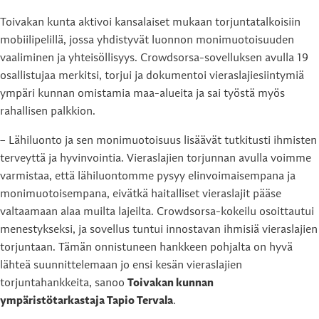
Toivakan kunta aktivoi kansalaiset mukaan torjuntatalkoisiin
mobiilipelillä, jossa yhdistyvät luonnon monimuotoisuuden
vaaliminen ja yhteisöllisyys. Crowdsorsa-sovelluksen avulla 19
osallistujaa merkitsi, torjui ja dokumentoi vieraslajiesiintymiä
ympäri kunnan omistamia maa-alueita ja sai työstä myös
rahallisen palkkion.
– Lähiluonto ja sen monimuotoisuus lisäävät tutkitusti ihmisten
terveyttä ja hyvinvointia. Vieraslajien torjunnan avulla voimme
varmistaa, että lähiluontomme pysyy elinvoimaisempana ja
monimuotoisempana, eivätkä haitalliset vieraslajit pääse
valtaamaan alaa muilta lajeilta. Crowdsorsa-kokeilu osoittautui
menestykseksi, ja sovellus tuntui innostavan ihmisiä vieraslajien
torjuntaan. Tämän onnistuneen hankkeen pohjalta on hyvä
lähteä suunnittelemaan jo ensi kesän vieraslajien
torjuntahankkeita, sanoo
Toivakan kunnan
ympäristötarkastaja Tapio Tervala
.