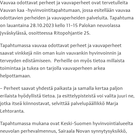
Vauvaa odottavat perheet ja vauvaperheet ovat tervetulleita
Vauvan kaa -hyvinvointitapahtumaan, jossa esitellään vauvaa
odottavien perheiden ja vauvaperheiden palveluita. Tapahtuma
on lauantaina 28.10.2023 kello 11–15 Palokan neuvolassa
Jyväskylässä, osoitteessa Ritopohjantie 25.
Tapahtumassa vauvaa odottavat perheet ja vauvaperheet
saavat vinkkejä niin oman kuin vauvankin hyvinvoinnin ja
terveyden edistämiseen. Perheille on myös tietoa millaista
toimintaa ja tukea on tarjolla vauvaperheen arkea
helpottamaan.
– Perheet saavat yhdestä paikasta ja samalla kertaa paljon
erilaista hyödyllistä tietoa. Ja esittelypisteistä voi valita juuri ne,
jotka itseä kiinnostavat, selvittää palvelupäällikkö Marja
Lehtoranta.
Tapahtumassa mukana ovat Keski-Suomen hyvinvointialueelta
neuvolan perhevalmennus, Sairaala Novan synnytysyksikkö,