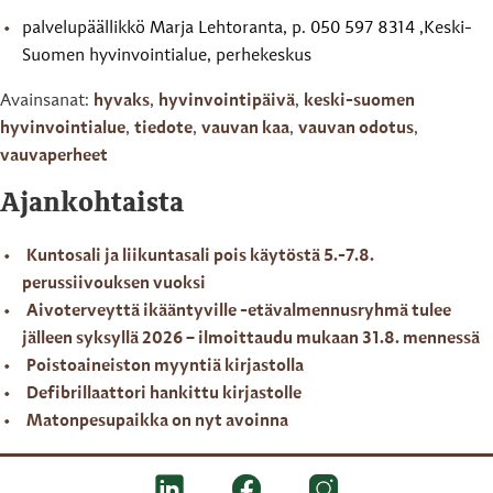
palvelupäällikkö Marja Lehtoranta, p. 050 597 8314 ,Keski-
Suomen hyvinvointialue, perhekeskus
Avainsanat:
hyvaks
,
hyvinvointipäivä
,
keski-suomen
hyvinvointialue
,
tiedote
,
vauvan kaa
,
vauvan odotus
,
vauvaperheet
Ajankohtaista
Kuntosali ja liikuntasali pois käytöstä 5.-7.8.
perussiivouksen vuoksi
Aivoterveyttä ikääntyville -etävalmennusryhmä tulee
jälleen syksyllä 2026 – ilmoittaudu mukaan 31.8. mennessä
Poistoaineiston myyntiä kirjastolla
Defibrillaattori hankittu kirjastolle
Matonpesupaikka on nyt avoinna