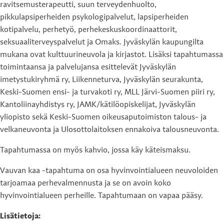
ravitsemusterapeutti, suun terveydenhuolto,
pikkulapsiperheiden psykologipalvelut, lapsiperheiden
kotipalvelu, perhetyö, perhekeskuskoordinaattorit,
seksuaaliterveyspalvelut ja Omaks. Jyväskylän kaupungilta
mukana ovat kulttuurineuvola ja kirjastot. Lisäksi tapahtumassa
toimintaansa ja palvelujansa esittelevät Jyväskylän
imetystukiryhmä ry, Liikenneturva, Jyväskylän seurakunta,
Keski-Suomen ensi- ja turvakoti ry, MLL Järvi-Suomen piiri ry,
Kantoliinayhdistys ry, JAMK/kätilöopiskelijat, Jyväskylän
yliopisto sekä Keski-Suomen oikeusaputoimiston talous- ja
velkaneuvonta ja Ulosottolaitoksen ennakoiva talousneuvonta.
Tapahtumassa on myös kahvio, jossa käy käteismaksu.
Vauvan kaa -tapahtuma on osa hyvinvointialueen neuvoloiden
tarjoamaa perhevalmennusta ja se on avoin koko
hyvinvointialueen perheille. Tapahtumaan on vapaa pääsy.
Lisätietoja: