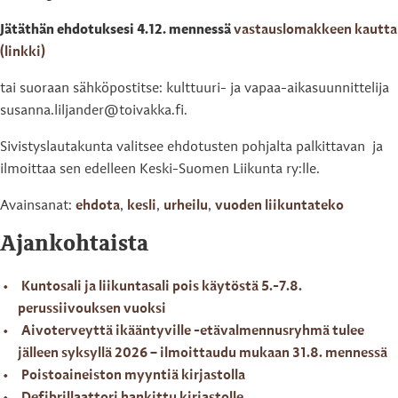
Jätäthän ehdotuksesi 4.12. mennessä
vastauslomakkeen kautta
(linkki)
tai suoraan sähköpostitse: kulttuuri- ja vapaa-aikasuunnittelija
susanna.liljander@toivakka.fi.
Sivistyslautakunta valitsee ehdotusten pohjalta palkittavan ja
ilmoittaa sen edelleen Keski-Suomen Liikunta ry:lle.
Avainsanat:
ehdota
,
kesli
,
urheilu
,
vuoden liikuntateko
Ajankohtaista
Kuntosali ja liikuntasali pois käytöstä 5.-7.8.
perussiivouksen vuoksi
Aivoterveyttä ikääntyville -etävalmennusryhmä tulee
jälleen syksyllä 2026 – ilmoittaudu mukaan 31.8. mennessä
Poistoaineiston myyntiä kirjastolla