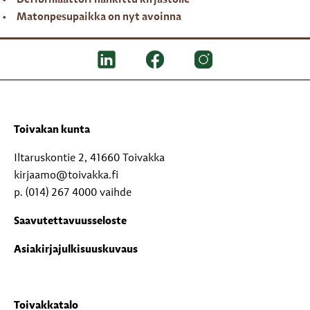
Defibrillaattori hankittu kirjastolle
Matonpesupaikka on nyt avoinna
Toivakan kunta
Iltaruskontie 2, 41660 Toivakka
kirjaamo@toivakka.fi
p. (014) 267 4000 vaihde
Saavutettavuusseloste
Asiakirjajulkisuuskuvaus
Toivakkatalo