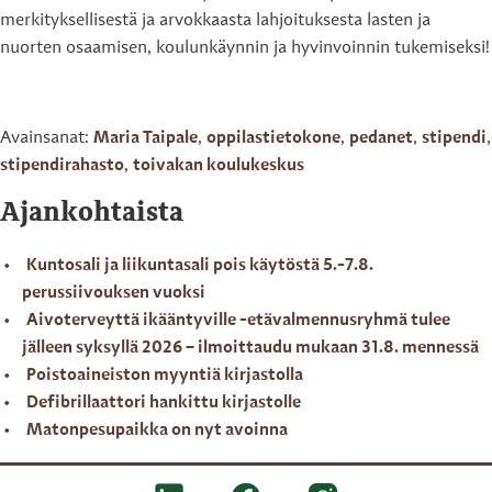
merkityksellisestä ja arvokkaasta lahjoituksesta lasten ja
nuorten osaamisen, koulunkäynnin ja hyvinvoinnin tukemiseksi!
Avainsanat:
Maria Taipale
,
oppilastietokone
,
pedanet
,
stipendi
,
stipendirahasto
,
toivakan koulukeskus
Ajankohtaista
Kuntosali ja liikuntasali pois käytöstä 5.-7.8.
perussiivouksen vuoksi
Aivoterveyttä ikääntyville -etävalmennusryhmä tulee
jälleen syksyllä 2026 – ilmoittaudu mukaan 31.8. mennessä
Poistoaineiston myyntiä kirjastolla
Defibrillaattori hankittu kirjastolle
Matonpesupaikka on nyt avoinna