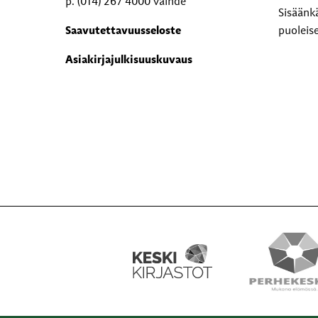
p. (014) 267 4000 vaihde
Sisäänk
Saavutettavuusseloste
puoleis
Asiakirjajulkisuuskuvaus