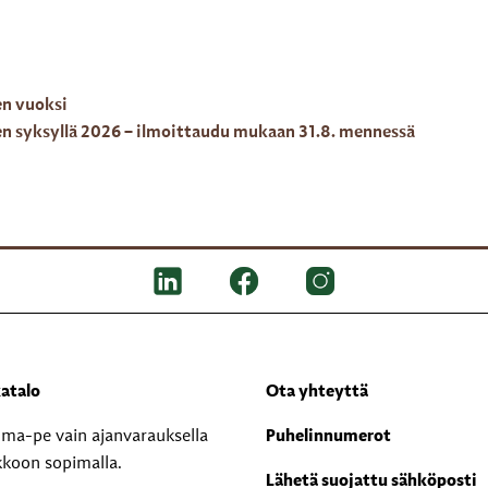
en vuoksi
en syksyllä 2026 – ilmoittaudu mukaan 31.8. mennessä
atalo
Ota yhteyttä
i ma-pe vain ajanvarauksella
Puhelinnumerot
kkoon sopimalla.
Lähetä suojattu sähköposti