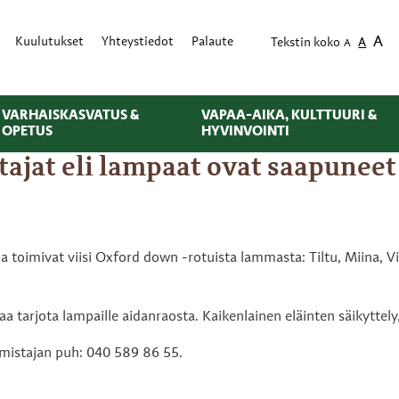
A
Kuulutukset
Yhteystiedot
Palaute
Tekstin koko
A
A
VARHAISKASVATUS &
VAPAA-AIKA, KULTTUURI &
OPETUS
HYVINVOINTI
ajat eli lampaat ovat saapuneet
ina toimivat viisi Oxford down -rotuista lammasta: Tiltu, Miina
aa tarjota lampaille aidanraosta. Kaikenlainen eläinten säikyttel
Omistajan puh: 040 589 86 55.