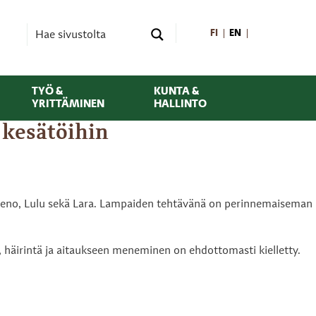
FI
EN
TYÖ &
KUNTA &
YRITTÄMINEN
HALLINTO
 kesätöihin
, Vieno, Lulu sekä Lara. Lampaiden tehtävänä on perinnemaiseman
y, häirintä ja aitaukseen meneminen on ehdottomasti kielletty.