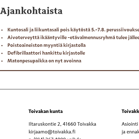
Ajankohtaista
Kuntosali ja liikuntasali pois käytöstä 5.-7.8. perussiivouks
Aivoterveyttä ikääntyville -etävalmennusryhmä tulee jälle
Poistoaineiston myyntiä kirjastolla
Defibrillaattori hankittu kirjastolle
Matonpesupaikka on nyt avoinna
Toivakan kunta
Toivakk
Iltaruskontie 2, 41660 Toivakka
Asioint
kirjaamo@toivakka.fi
ja enna