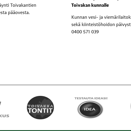
äynti Toivakantien
Toivakan kunnalle
esta pääovesta.
Kunnan vesi- ja viemärilaito
sekä kiinteistöhoidon päivyst
0400 571 039