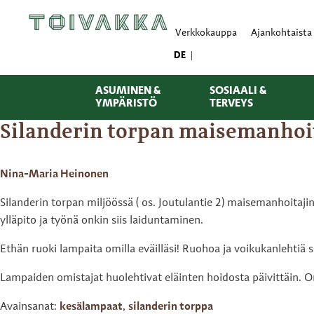
Verkkokauppa
Ajankohtaista
DE
ASUMINEN &
SOSIAALI &
YMPÄRISTÖ
TERVEYS
Silanderin torpan maisemanhoit
Nina-Maria Heinonen
Silanderin torpan miljöössä ( os. Joutulantie 2) maisemanhoitaj
ylläpito ja työnä onkin siis laiduntaminen.
Ethän ruoki lampaita omilla eväilläsi! Ruohoa ja voikukanlehtiä s
Lampaiden omistajat huolehtivat eläinten hoidosta päivittäin. 
Avainsanat:
kesälampaat
,
silanderin torppa