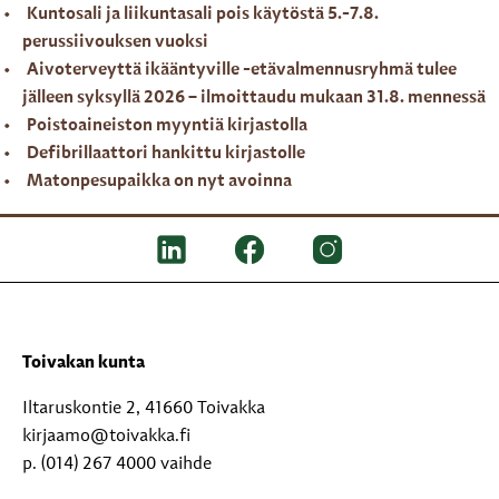
Kuntosali ja liikuntasali pois käytöstä 5.-7.8.
perussiivouksen vuoksi
Aivoterveyttä ikääntyville -etävalmennusryhmä tulee
jälleen syksyllä 2026 – ilmoittaudu mukaan 31.8. mennessä
Poistoaineiston myyntiä kirjastolla
Defibrillaattori hankittu kirjastolle
Matonpesupaikka on nyt avoinna
Toivakan kunta
Iltaruskontie 2, 41660 Toivakka
kirjaamo@toivakka.fi
p. (014) 267 4000 vaihde