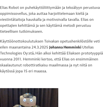
Elias Robot on puhekäyttöliittymään ja tekoälyyn perustuva
oppimissovellus, joka auttaa harjoittelemaan kieliä ja
viestintätaitoja hauskalla ja motivoivalla tavalla. Elias on
opettajien kehittämä ja sen käyttämä metodi perustuu
tieteellisen tutkimukseen.
Käyttöönottokoulutuksen Toivakan opetushenkilöstölle veti
eilen maanantaina 24.3.2025
Johanna Hemminki
Utelias
Technologies Oy:stä
.
Hän alkoi kehittää Eliaksen prototyyppiä
vuonna 2011. Hemminki kertoo, että Elias on ensimmäinen
skaalautunut robottiratkaisu maailmassa ja nyt niitä on
käytössä jopa 15 eri maassa.