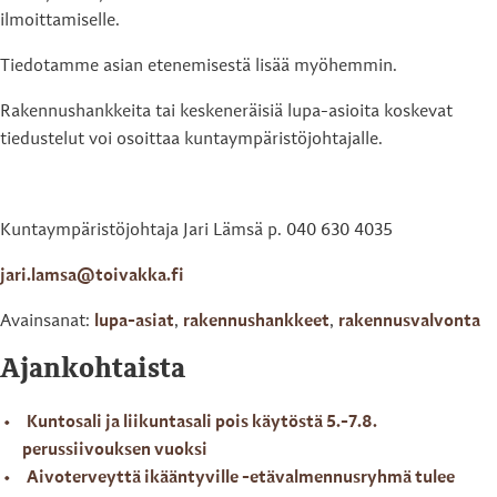
ilmoittamiselle.
Tiedotamme asian etenemisestä lisää myöhemmin.
Rakennushankkeita tai keskeneräisiä lupa-asioita koskevat
tiedustelut voi osoittaa kuntaympäristöjohtajalle.
Kuntaympäristöjohtaja Jari Lämsä p. 040 630 4035
jari.lamsa@toivakka.fi
Avainsanat:
lupa-asiat
,
rakennushankkeet
,
rakennusvalvonta
Ajankohtaista
Kuntosali ja liikuntasali pois käytöstä 5.-7.8.
perussiivouksen vuoksi
Aivoterveyttä ikääntyville -etävalmennusryhmä tulee