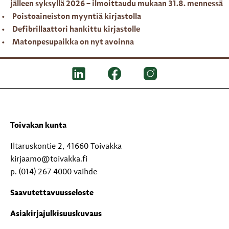
jälleen syksyllä 2026 – ilmoittaudu mukaan 31.8. mennessä
Poistoaineiston myyntiä kirjastolla
Defibrillaattori hankittu kirjastolle
Matonpesupaikka on nyt avoinna
Toivakan kunta
Iltaruskontie 2, 41660 Toivakka
kirjaamo@toivakka.fi
p. (014) 267 4000 vaihde
Saavutettavuusseloste
Asiakirjajulkisuuskuvaus