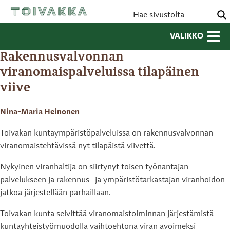
VALIKKO
Rakennusvalvonnan
viranomaispalveluissa tilapäinen
viive
Nina-Maria Heinonen
Toivakan kuntaympäristöpalveluissa on rakennusvalvonnan
viranomaistehtävissä nyt tilapäistä viivettä.
Nykyinen viranhaltija on siirtynyt toisen työnantajan
palvelukseen ja rakennus- ja ympäristötarkastajan viranhoidon
jatkoa järjestellään parhaillaan.
Toivakan kunta selvittää viranomaistoiminnan järjestämistä
kuntayhteistyömuodolla vaihtoehtona viran avoimeksi