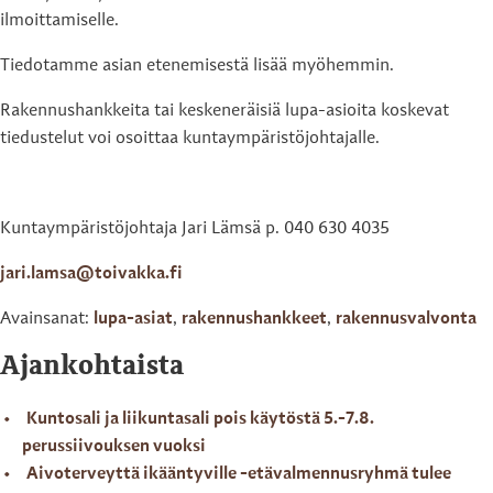
ilmoittamiselle.
Tiedotamme asian etenemisestä lisää myöhemmin.
Rakennushankkeita tai keskeneräisiä lupa-asioita koskevat
tiedustelut voi osoittaa kuntaympäristöjohtajalle.
Kuntaympäristöjohtaja Jari Lämsä p. 040 630 4035
jari.lamsa@toivakka.fi
Avainsanat:
lupa-asiat
,
rakennushankkeet
,
rakennusvalvonta
Ajankohtaista
Kuntosali ja liikuntasali pois käytöstä 5.-7.8.
perussiivouksen vuoksi
Aivoterveyttä ikääntyville -etävalmennusryhmä tulee