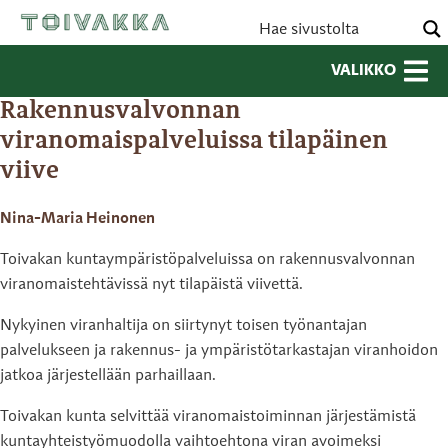
VALIKKO
Rakennusvalvonnan
viranomaispalveluissa tilapäinen
viive
Nina-Maria Heinonen
Toivakan kuntaympäristöpalveluissa on rakennusvalvonnan
viranomaistehtävissä nyt tilapäistä viivettä.
Nykyinen viranhaltija on siirtynyt toisen työnantajan
palvelukseen ja rakennus- ja ympäristötarkastajan viranhoidon
jatkoa järjestellään parhaillaan.
Toivakan kunta selvittää viranomaistoiminnan järjestämistä
kuntayhteistyömuodolla vaihtoehtona viran avoimeksi