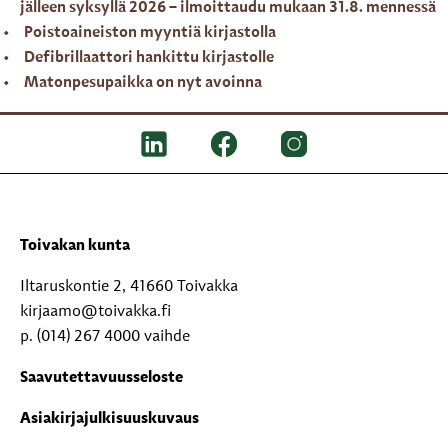
jälleen syksyllä 2026 – ilmoittaudu mukaan 31.8. mennessä
Poistoaineiston myyntiä kirjastolla
Defibrillaattori hankittu kirjastolle
Matonpesupaikka on nyt avoinna
Toivakan kunta
Iltaruskontie 2, 41660 Toivakka
kirjaamo@toivakka.fi
p. (014) 267 4000 vaihde
Saavutettavuusseloste
Asiakirjajulkisuuskuvaus