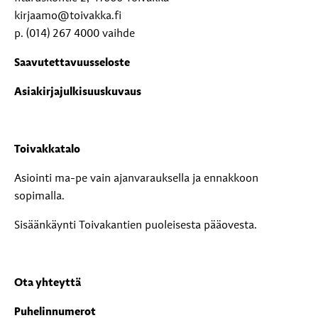
kirjaamo@toivakka.fi
p. (014) 267 4000 vaihde
Saavutettavuusseloste
Asiakirjajulkisuuskuvaus
Toivakkatalo
Asiointi ma-pe vain ajanvarauksella ja ennakkoon
sopimalla.
Sisäänkäynti Toivakantien puoleisesta pääovesta.
Ota yhteyttä
Puhelinnumerot