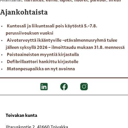
Avainsanat:
harrastus
,
kerho
,
lapset
,
nuoret
,
parkour
,
sirkus
Ajankohtaista
Kuntosali ja liikuntasali pois käytöstä 5.-7.8.
perussiivouksen vuoksi
Aivoterveyttä ikääntyville -etävalmennusryhmä tulee
jälleen syksyllä 2026 – ilmoittaudu mukaan 31.8. mennessä
Poistoaineiston myyntiä kirjastolla
Defibrillaattori hankittu kirjastolle
Matonpesupaikka on nyt avoinna
Toivakan kunta
Iltaruskontie 2, 41660 Toivakka