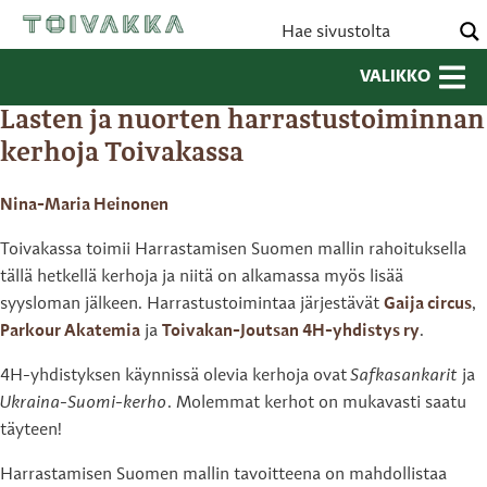
VALIKKO
Lasten ja nuorten harrastustoiminnan
kerhoja Toivakassa
Nina-Maria Heinonen
Toivakassa toimii Harrastamisen Suomen mallin rahoituksella
tällä hetkellä kerhoja ja niitä on alkamassa myös lisää
syysloman jälkeen. Harrastustoimintaa järjestävät
Gaija circus
,
Parkour Akatemia
ja
Toivakan-Joutsan 4H-yhdistys ry
.
4H-yhdistyksen käynnissä olevia kerhoja ovat
Safkasankarit
ja
Ukraina-Suomi-kerho
. Molemmat kerhot on mukavasti saatu
täyteen!
Harrastamisen Suomen mallin tavoitteena on mahdollistaa