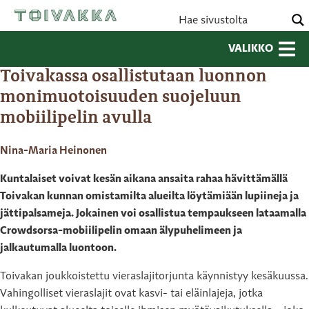
VALIKKO
Toivakassa osallistutaan luonnon
monimuotoisuuden suojeluun
mobiilipelin avulla
Nina-Maria Heinonen
Kuntalaiset voivat kesän aikana ansaita rahaa hävittämällä
Toivakan kunnan omistamilta alueilta löytämiään lupiineja ja
jättipalsameja. Jokainen voi osallistua tempaukseen lataamalla
Crowdsorsa-mobiilipelin omaan älypuhelimeen ja
jalkautumalla luontoon.
Toivakan joukkoistettu vieraslajitorjunta käynnistyy kesäkuussa.
Vahingolliset vieraslajit ovat kasvi- tai eläinlajeja, jotka