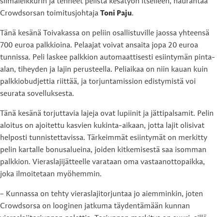
siimaleikkurin ja tehneet pelistä kesätyön itselleen, naurahtaa
Crowdsorsan toimitusjohtaja
Toni Paju
.
Tänä kesänä Toivakassa on peliin osallistuville jaossa yhteensä
700 euroa palkkioina. Pelaajat voivat ansaita jopa 20 euroa
tunnissa. Peli laskee palkkion automaattisesti esiintymän pinta-
alan, tiheyden ja lajin perusteella. Peliaikaa on niin kauan kuin
palkkiobudjettia riittää, ja torjuntamission edistymistä voi
seurata sovelluksesta.
Tänä kesänä torjuttavia lajeja ovat lupiinit ja jättipalsamit. Pelin
aloitus on ajoitettu kasvien kukinta-aikaan, jotta lajit olisivat
helposti tunnistettavissa. Tärkeimmät esiintymät on merkitty
pelin kartalle bonusalueina, joiden kitkemisestä saa isomman
palkkion. Vieraslajijätteelle varataan oma vastaanottopaikka,
joka ilmoitetaan myöhemmin.
– Kunnassa on tehty vieraslajitorjuntaa jo aiemminkin, joten
Crowdsorsa on looginen jatkuma täydentämään kunnan