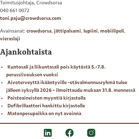
Toimitusjohtaja, Crowdsorsa
040 661 0072
toni.paju@crowdsorsa.com
Avainsanat:
crowdsorsa
,
jättipalsami
,
lupiini
,
mobiilipeli
,
vieraslaji
Ajankohtaista
Kuntosali ja liikuntasali pois käytöstä 5.-7.8.
perussiivouksen vuoksi
Aivoterveyttä ikääntyville -etävalmennusryhmä tulee
jälleen syksyllä 2026 – ilmoittaudu mukaan 31.8. mennessä
Poistoaineiston myyntiä kirjastolla
Defibrillaattori hankittu kirjastolle
Matonpesupaikka on nyt avoinna