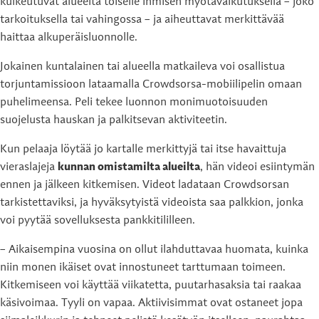
kulkeutuvat alueelta toiselle ihmisen myötävaikutuksella – joko
tarkoituksella tai vahingossa – ja aiheuttavat merkittävää
haittaa alkuperäisluonnolle.
Jokainen kuntalainen tai alueella matkaileva voi osallistua
torjuntamissioon lataamalla Crowdsorsa-mobiilipelin omaan
puhelimeensa. Peli tekee luonnon monimuotoisuuden
suojelusta hauskan ja palkitsevan aktiviteetin.
Kun pelaaja löytää jo kartalle merkittyjä tai itse havaittuja
vieraslajeja
kunnan omistamilta alueilta
, hän videoi esiintymän
ennen ja jälkeen kitkemisen. Videot ladataan Crowdsorsan
tarkistettaviksi, ja hyväksytyistä videoista saa palkkion, jonka
voi pyytää sovelluksesta pankkitililleen.
– Aikaisempina vuosina on ollut ilahduttavaa huomata, kuinka
niin monen ikäiset ovat innostuneet tarttumaan toimeen.
Kitkemiseen voi käyttää viikatetta, puutarhasaksia tai raakaa
käsivoimaa. Tyyli on vapaa. Aktiivisimmat ovat ostaneet jopa