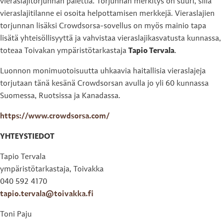
vieraslajitorjunnan palettia. Torjunnan merkitys on suuri, sillä
vieraslajitilanne ei osoita helpottamisen merkkejä. Vieraslajien
torjunnan lisäksi Crowdsorsa-sovellus on myös mainio tapa
lisätä yhteisöllisyyttä ja vahvistaa vieraslajikasvatusta kunnassa,
toteaa Toivakan ympäristötarkastaja
Tapio Tervala
.
Luonnon monimuotoisuutta uhkaavia haitallisia vieraslajeja
torjutaan tänä kesänä Crowdsorsan avulla jo yli 60 kunnassa
Suomessa, Ruotsissa ja Kanadassa.
https://www.crowdsorsa.com/
YHTEYSTIEDOT
Tapio Tervala
ympäristötarkastaja, Toivakka
040 592 4170
tapio.tervala@toivakka.fi
Toni Paju