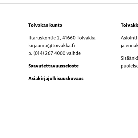
Toivakan kunta
Toivakk
Iltaruskontie 2, 41660 Toivakka
Asioint
kirjaamo@toivakka.fi
ja enna
p. (014) 267 4000 vaihde
Sisäänk
Saavutettavuusseloste
puoleis
Asiakirjajulkisuuskuvaus