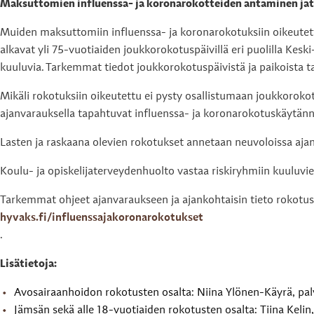
Maksuttomien influenssa- ja koronarokotteiden antaminen jat
Muiden maksuttomiin influenssa- ja koronarokotuksiin oikeutettu
alkavat yli 75-vuotiaiden joukkorokotuspäivillä eri puolilla Kes
kuuluvia. Tarkemmat tiedot joukkorokotuspäivistä ja paikoista 
Mikäli rokotuksiin oikeutettu ei pysty osallistumaan joukkorok
ajanvarauksella tapahtuvat influenssa- ja koronarokotuskäytän
Lasten ja raskaana olevien rokotukset annetaan neuvoloissa aja
Koulu- ja opiskelijaterveydenhuolto vastaa riskiryhmiin kuuluvie
Tarkemmat ohjeet ajanvaraukseen ja ajankohtaisin tieto rokotus
hyvaks.fi/influenssajakoronarokotukset
.
Lisätietoja:
Avosairaanhoidon rokotusten osalta: Niina Ylönen-Käyrä, pal
Jämsän sekä alle 18-vuotiaiden rokotusten osalta: Tiina Kelin,