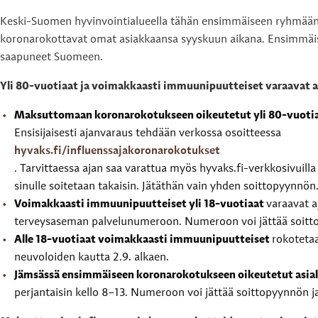
Keski-Suomen hyvinvointialueella tähän ensimmäiseen ryhmään 
koronarokottavat omat asiakkaansa syyskuun aikana. Ensimmäise
saapuneet Suomeen.
Yli 80-vuotiaat ja voimakkaasti immuunipuutteiset varaavat a
Maksuttomaan koronarokotukseen oikeutetut yli 80-vuoti
Ensisijaisesti ajanvaraus tehdään verkossa osoitteessa
hyvaks.fi/influenssajakoronarokotukset
. Tarvittaessa ajan saa varattua myös hyvaks.fi-verkkosivui
sinulle soitetaan takaisin. Jätäthän vain yhden soittopyynnön
Voimakkaasti immuunipuutteiset yli 18-vuotiaat
varaavat a
terveysaseman palvelunumeroon. Numeroon voi jättää soittopy
Alle 18-vuotiaat voimakkaasti immuunipuutteiset
rokotetaa
neuvoloiden kautta 2.9. alkaen.
Jämsässä ensimmäiseen koronarokotukseen oikeutetut asi
perjantaisin kello 8–13. Numeroon voi jättää soittopyynnön ja