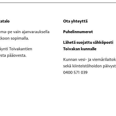
atalo
Ota yhteyttä
i ma-pe vain ajanvarauksella
Puhelinnumerot
kkoon sopimalla.
Lähetä suojattu sähköposti
äynti Toivakantien
Toivakan kunnalle
esta pääovesta.
Kunnan vesi- ja viemärilaito
sekä kiinteistöhoidon päivyst
0400 571 039