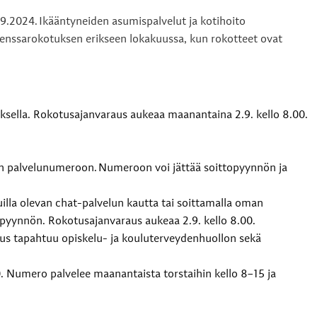
2024. Ikääntyneiden asumispalvelut ja kotihoito
enssarokotuksen erikseen lokakuussa, kun rokotteet ovat
sella. Rokotusajanvaraus aukeaa maanantaina 2.9. kello 8.00.
man palvelunumeroon. Numeroon voi jättää soittopyynnön ja
lla olevan chat-palvelun kautta tai soittamalla oman
opyynnön. Rokotusajanvaraus aukeaa 2.9. kello 8.00.
aus tapahtuu opiskelu- ja kouluterveydenhuollon sekä
0. Numero palvelee maanantaista torstaihin kello 8–15 ja