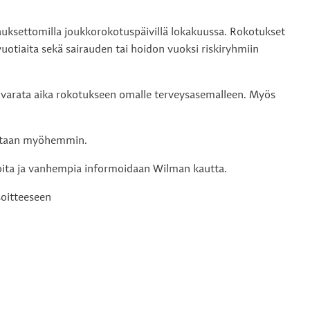
auksettomilla joukkorokotuspäivillä lokakuussa. Rokotukset
uotiaita sekä sairauden tai hoidon vuoksi riskiryhmiin
s varata aika rokotukseen omalle terveysasemalleen. Myös
otetaan myöhemmin.
ijoita ja vanhempia informoidaan Wilman kautta.
soitteeseen