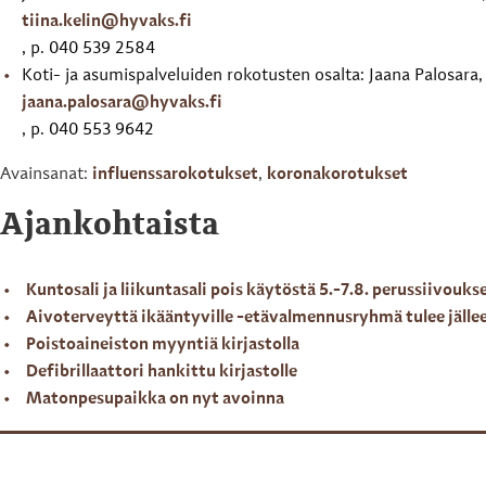
tiina.kelin@hyvaks.fi
, p. 040 539 2584
Koti- ja asumispalveluiden rokotusten osalta: Jaana Palosara,
jaana.palosara@hyvaks.fi
, p. 040 553 9642
Avainsanat:
influenssarokotukset
,
koronakorotukset
Ajankohtaista
Kuntosali ja liikuntasali pois käytöstä 5.-7.8. perussiivouks
Aivoterveyttä ikääntyville -etävalmennusryhmä tulee jälle
Poistoaineiston myyntiä kirjastolla
Defibrillaattori hankittu kirjastolle
Matonpesupaikka on nyt avoinna