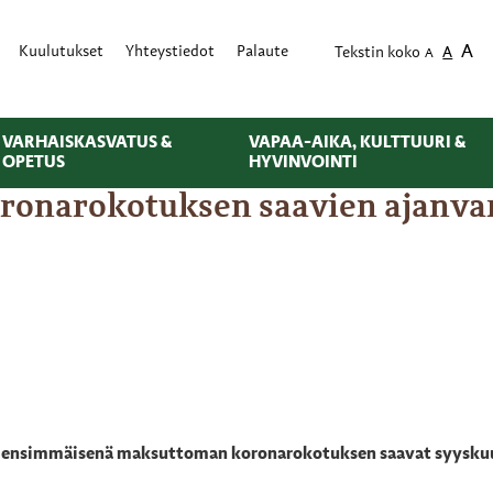
A
Kuulutukset
Yhteystiedot
Palaute
Tekstin koko
A
A
VARHAISKASVATUS &
VAPAA-AIKA, KULTTUURI &
OPETUS
HYVINVOINTI
onarokotuksen saavien ajanvar
n ensimmäisenä maksuttoman koronarokotuksen saavat syyskuuss