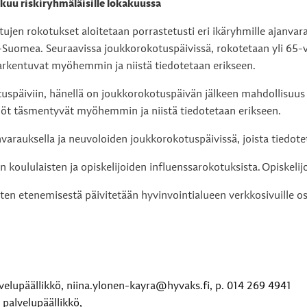
kuu riskiryhmäläisille lokakuussa
jen rokotukset aloitetaan porrastetusti eri ikäryhmille ajanvar
ki-Suomea. Seuraavissa joukkorokotuspäivissä, rokotetaan yli 65-v
tarkentuvat myöhemmin ja niistä tiedotetaan erikseen.
otuspäiviin, hänellä on joukkorokotuspäivän jälkeen mahdollisuu
nöt täsmentyvät myöhemmin ja niistä tiedotetaan erikseen.
nvarauksella ja neuvoloiden joukkorokotuspäivissä, joista tied
n koululaisten ja opiskelijoiden influenssarokotuksista. Opiskel
ten etenemisestä päivitetään hyvinvointialueen verkkosivuille o
velupäällikkö, niina.ylonen-kayra@hyvaks.fi, p. 014 269 4941
 palvelupäällikkö,