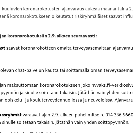
kuuluvien koronarokotusten ajanvaraus aukeaa maanantaina 2.9.
nä koronarokotukseen oikeutetut riskiryhmäläiset saavat influ
jan koronarokotuksiin 2.9. alkaen seuraavasti:
aat
saavat koronarokotteen omalta terveysasemaltaan ajanvarauk
lla olevan chat-palvelun kautta tai soittamalla oman terveysase
.
jan maksuttomaan koronarokotukseen joko hyvaks.fi-verkkosivui
ynnön ja sinulle soitetaan takaisin. Jätäthän vain yhden soitt
n opiskelu- ja kouluterveydenhuollossa ja neuvoloissa. Ajanvar
akasryhmät
varaavat ajan 2.9. alkaen puhelimitse p. 014 336 566
 sinulle soitetaan takaisin. Jätäthän vain yhden soittopyynnön.