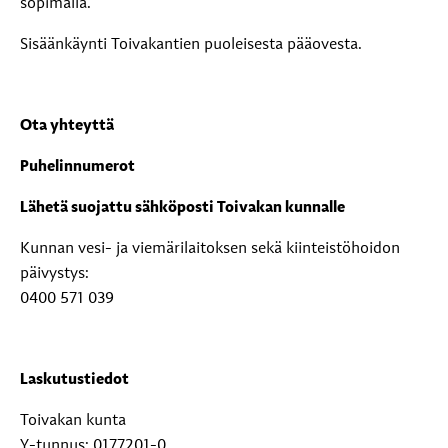
sopimalla.
Sisäänkäynti Toivakantien puoleisesta pääovesta.
Ota yhteyttä
Puhelinnumerot
Lähetä suojattu sähköposti Toivakan kunnalle
Kunnan vesi- ja viemärilaitoksen sekä kiinteistöhoidon
päivystys:
0400 571 039
Laskutustiedot
Toivakan kunta
Y-tunnus: 0177201-0