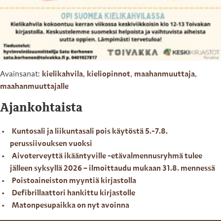
Avainsanat:
kielikahvila
,
kieliopinnot
,
maahanmuuttaja
,
maahanmuuttajalle
Ajankohtaista
Kuntosali ja liikuntasali pois käytöstä 5.-7.8.
perussiivouksen vuoksi
Aivoterveyttä ikääntyville -etävalmennusryhmä tulee
jälleen syksyllä 2026 – ilmoittaudu mukaan 31.8. mennessä
Poistoaineiston myyntiä kirjastolla
Defibrillaattori hankittu kirjastolle
Matonpesupaikka on nyt avoinna