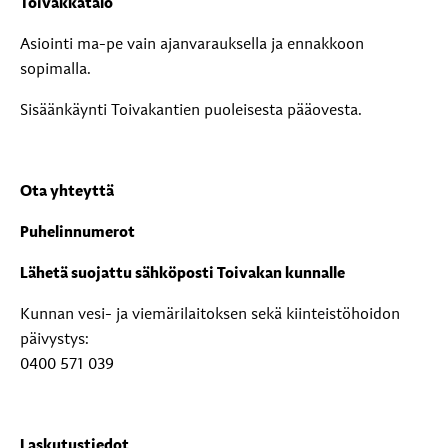
Toivakkatalo
Asiointi ma-pe vain ajanvarauksella ja ennakkoon
sopimalla.
Sisäänkäynti Toivakantien puoleisesta pääovesta.
Ota yhteyttä
Puhelinnumerot
Lähetä suojattu sähköposti Toivakan kunnalle
Kunnan vesi- ja viemärilaitoksen sekä kiinteistöhoidon
päivystys:
0400 571 039
Laskutustiedot