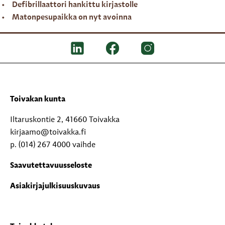
Defibrillaattori hankittu kirjastolle
Matonpesupaikka on nyt avoinna
Toivakan kunta
Iltaruskontie 2, 41660 Toivakka
kirjaamo@toivakka.fi
p. (014) 267 4000 vaihde
Saavutettavuusseloste
Asiakirjajulkisuuskuvaus