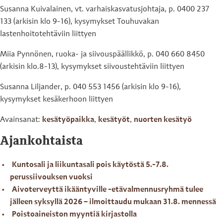
Susanna Kuivalainen, vt. varhaiskasvatusjohtaja, p. 0400 237
133 (arkisin klo 9-16), kysymykset Touhuvakan
lastenhoitotehtäviin liittyen
Miia Pynnönen, ruoka- ja siivouspäällikkö, p. 040 660 8450
(arkisin klo.8-13), kysymykset siivoustehtäviin liittyen
Susanna Liljander, p. 040 553 1456 (arkisin klo 9-16),
kysymykset kesäkerhoon liittyen
Avainsanat:
kesätyöpaikka
,
kesätyöt
,
nuorten kesätyö
Ajankohtaista
Kuntosali ja liikuntasali pois käytöstä 5.-7.8.
perussiivouksen vuoksi
Aivoterveyttä ikääntyville -etävalmennusryhmä tulee
jälleen syksyllä 2026 – ilmoittaudu mukaan 31.8. mennessä
Poistoaineiston myyntiä kirjastolla