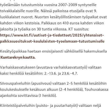
työelämään tutustumista vuosina 2007-2009 syntyneille
toivakkalaisille nuorille. Näissä paikoissa etusijalla ovat 9.
luokkalaiset nuoret. Nuorten kesätyöllistämisen työpaikat ovat
kahden viikon kestoisia. Palkkaus on 410 euroa kahden viikon
jaksolta ja työaika on 30 tuntia viikossa. KT suositus:
https://www.kt.fi/uutiset-ja-tiedotteet/2025/yhtenaiset-
palkkasuositukset-koululaisten-tyoelamaan-tutustumiselle
Kesätyöpaikkaa haetaan ensisijaisesti sähköisellä hakemuksella
Kuntarekryn kautta
.
Varhaiskasvatukseen (avustava varhaiskasvatustyö) valitaan
kaksi henkilöä kesätöihin: 2.-13.6. ja 23.6.-4.7.
Siivouspalveluihin (apusiivous) valitaan 2-5 henkilöä kesätöihin
koulukeskukselle kesäkuun alkuun (2-4 henkilöä), Touhuvakassa
ajankohta sovittavissa (1 henkilö).
Kiinteistöpalveluihin (puisto- ja puutarhatyöt) valitaan neljä