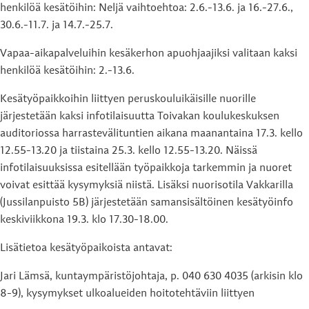
henkilöä kesätöihin: Neljä vaihtoehtoa: 2.6.-13.6. ja 16.-27.6.,
30.6.-11.7. ja 14.7.-25.7.
Vapaa-aikapalveluihin kesäkerhon apuohjaajiksi valitaan kaksi
henkilöä kesätöihin: 2.-13.6.
Kesätyöpaikkoihin liittyen peruskouluikäisille nuorille
järjestetään kaksi infotilaisuutta Toivakan koulukeskuksen
auditoriossa harrastevälituntien aikana maanantaina 17.3. kello
12.55-13.20 ja tiistaina 25.3. kello 12.55-13.20. Näissä
infotilaisuuksissa esitellään työpaikkoja tarkemmin ja nuoret
voivat esittää kysymyksiä niistä. Lisäksi nuorisotila Vakkarilla
(Jussilanpuisto 5B) järjestetään samansisältöinen kesätyöinfo
keskiviikkona 19.3. klo 17.30-18.00.
Lisätietoa kesätyöpaikoista antavat:
Jari Lämsä, kuntaympäristöjohtaja, p. 040 630 4035 (arkisin klo
8-9), kysymykset ulkoalueiden hoitotehtäviin liittyen