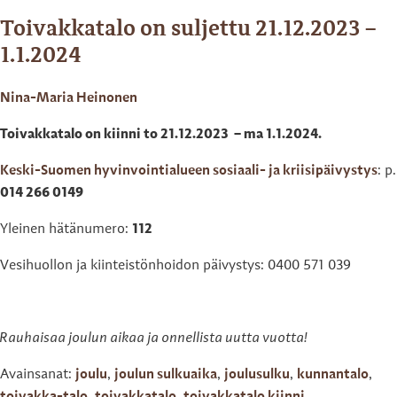
Toivakkatalo on suljettu 21.12.2023 –
1.1.2024
Nina-Maria Heinonen
Toivakkatalo on kiinni to 21.12.2023 – ma 1.1.2024.
Keski-Suomen hyvinvointialueen sosiaali- ja kriisipäivystys
: p.
014 266 0149
Yleinen hätänumero:
112
Vesihuollon ja kiinteistönhoidon päivystys: 0400 571 039
Rauhaisaa joulun aikaa ja onnellista uutta vuotta!
Avainsanat:
joulu
,
joulun sulkuaika
,
joulusulku
,
kunnantalo
,