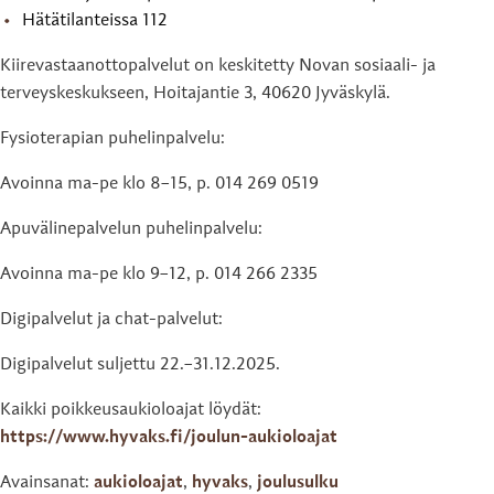
Hätätilanteissa 112
Kiirevastaanottopalvelut on keskitetty Novan sosiaali- ja
terveyskeskukseen, Hoitajantie 3, 40620 Jyväskylä.
Fysioterapian puhelinpalvelu:
Avoinna ma-pe klo 8–15, p. 014 269 0519
Apuvälinepalvelun puhelinpalvelu:
Avoinna ma-pe klo 9–12, p. 014 266 2335
Digipalvelut ja chat-palvelut:
Digipalvelut suljettu 22.–31.12.2025.
Kaikki poikkeusaukioloajat löydät:
https://www.hyvaks.fi/joulun-aukioloajat
Avainsanat:
aukioloajat
,
hyvaks
,
joulusulku