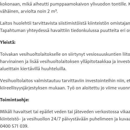
kokonaan, mikä aiheutti pumppaamokaivon ylivuodon tontille. Ka
vähäinen, arviolta noin 2 m³.
Laitos huolehtii tarvittavista siistimistöistä kiinteistön omistaj
Tapahtuman yhteydessä havaittiin tiedonkulussa puutteita eri o
Yleistä:
Toivakan vesihuoltolaitokselle on siirtynyt vesiosuuskuntien l
harvinainen ja lisää vesihuoltolaitoksen ylläpitotaakkaa ja inve
alueittain kiertävillä huuhteluilla.
Vesihuoltolaitos valmistautuu tarvittaviin investointeihin niin
kiireellisyysjärjestyksen mukaan. Työ on aloitettu jo viime vu
Toimintaohje:
Mikäli havaitset tai epäilet veden tai jäteveden verkostossa v
kiinteistö- ja vesihuollon 24/7 päivystävään puhelimeen ja kuva
0400 571 039.