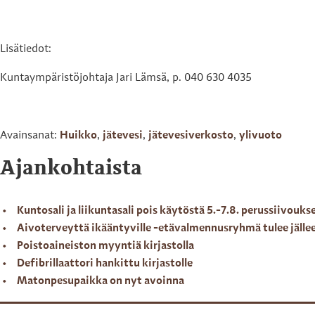
Lisätiedot:
Kuntaympäristöjohtaja Jari Lämsä, p. 040 630 4035
Avainsanat:
Huikko
,
jätevesi
,
jätevesiverkosto
,
ylivuoto
Ajankohtaista
Kuntosali ja liikuntasali pois käytöstä 5.-7.8. perussiivouks
Aivoterveyttä ikääntyville -etävalmennusryhmä tulee jälle
Poistoaineiston myyntiä kirjastolla
Defibrillaattori hankittu kirjastolle
Matonpesupaikka on nyt avoinna