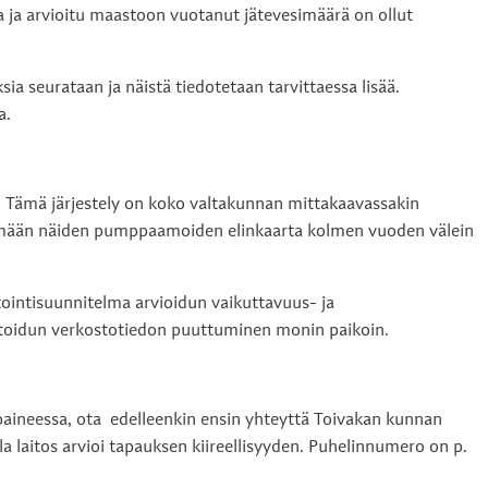
 ja arvioitu maastoon vuotanut jätevesimäärä on ollut
sia seurataan ja näistä tiedotetaan tarvittaessa lisää.
a.
u. Tämä järjestely on koko valtakunnan mittakaavassakin
 lisäämään näiden pumppaamoiden elinkaarta kolmen vuoden välein
tointisuunnitelma arvioidun vaikuttavuus- ja
entoidun verkostotiedon puuttuminen monin paikoin.
 paineessa, ota edelleenkin ensin yhteyttä Toivakan kunnan
a laitos arvioi tapauksen kiireellisyyden. Puhelinnumero on p.