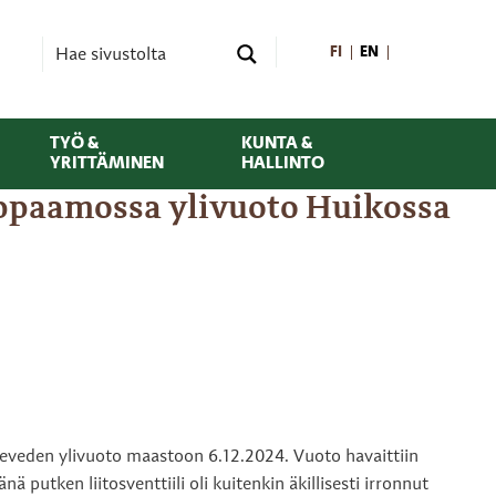
FI
EN
TYÖ &
KUNTA &
YRITTÄMINEN
HALLINTO
mppaamossa ylivuoto Huikossa
äteveden ylivuoto maastoon 6.12.2024. Vuoto havaittiin
utken liitosventtiili oli kuitenkin äkillisesti irronnut