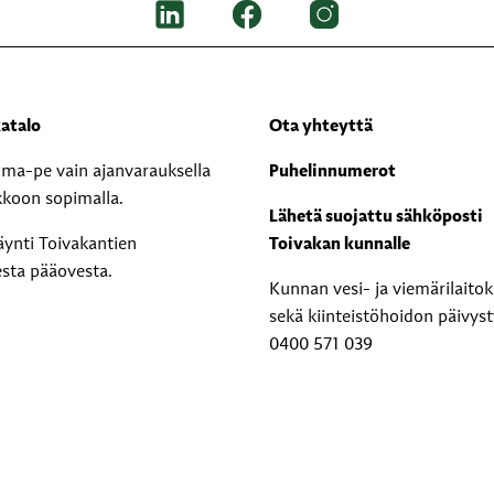
atalo
Ota yhteyttä
i ma-pe vain ajanvarauksella
Puhelinnumerot
kkoon sopimalla.
Lähetä suojattu sähköposti
äynti Toivakantien
Toivakan kunnalle
esta pääovesta.
Kunnan vesi- ja viemärilaito
sekä kiinteistöhoidon päivyst
0400 571 039