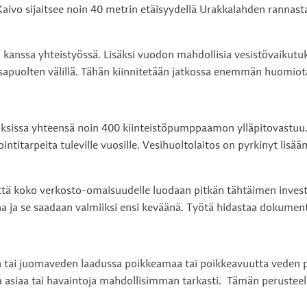
ivo sijaitsee noin 40 metrin etäisyydellä Urakkalahden rannasta
an kanssa yhteistyössä. Lisäksi vuodon mahdollisia vesistövaikutuk
sapuolten välillä. Tähän kiinnitetään jatkossa enemmän huomiot
iitoksissa yhteensä noin 400 kiinteistöpumppaamon ylläpitovastu
stointitarpeita tuleville vuosille. Vesihuoltolaitos on pyrkinyt
, että koko verkosto-omaisuudelle luodaan pitkän tähtäimen inves
onna ja se saadaan valmiiksi ensi keväänä. Työtä hidastaa dokum
ikaa tai juomaveden laadussa poikkeamaa tai poikkeavuutta veden
a asiaa tai havaintoja mahdollisimman tarkasti. Tämän perusteell