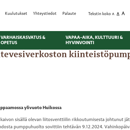
A
Kuulutukset
Yhteystiedot
Palaute
Tekstin koko
A
A
VARHAISKASVATUS &
VAPAA-AIKA, KULTTUURI &
OPETUS
HYVINVOINTI
jätevesiverkoston kiinteistöpu
mppaamossa ylivuoto Huikossa
ivon sisällä olevan liitosventtiilin rikkoutumisesta johtunut j
dosta pumppuhuolto sovittiin tehtävän 9.12.2024. Vahinkopäivänä p