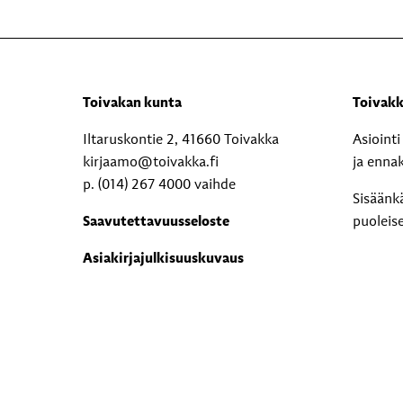
Toivakan kunta
Toivakk
Iltaruskontie 2, 41660 Toivakka
Asioint
kirjaamo@toivakka.fi
ja enna
p. (014) 267 4000 vaihde
Sisäänk
Saavutettavuusseloste
puoleis
Asiakirjajulkisuuskuvaus