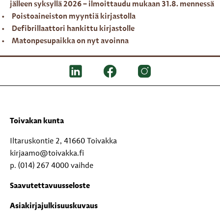
jälleen syksyllä 2026 – ilmoittaudu mukaan 31.8. mennessä
Poistoaineiston myyntiä kirjastolla
Defibrillaattori hankittu kirjastolle
Matonpesupaikka on nyt avoinna
Toivakan kunta
Iltaruskontie 2, 41660 Toivakka
kirjaamo@toivakka.fi
p. (014) 267 4000 vaihde
Saavutettavuusseloste
Asiakirjajulkisuuskuvaus