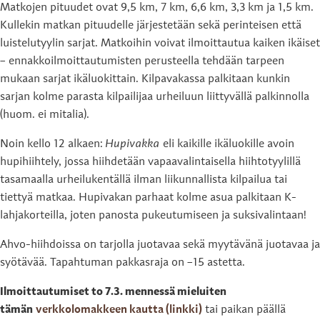
Matkojen pituudet ovat 9,5 km, 7 km, 6,6 km, 3,3 km ja 1,5 km.
Kullekin matkan pituudelle järjestetään sekä perinteisen että
luistelutyylin sarjat. Matkoihin voivat ilmoittautua kaiken ikäiset
– ennakkoilmoittautumisten perusteella tehdään tarpeen
mukaan sarjat ikäluokittain. Kilpavakassa palkitaan kunkin
sarjan kolme parasta kilpailijaa urheiluun liittyvällä palkinnolla
(huom. ei mitalia).
Noin kello 12 alkaen:
Hupivakka
eli kaikille ikäluokille avoin
hupihiihtely, jossa hiihdetään vapaavalintaisella hiihtotyylillä
tasamaalla urheilukentällä ilman liikunnallista kilpailua tai
tiettyä matkaa. Hupivakan parhaat kolme asua palkitaan K-
lahjakorteilla, joten panosta pukeutumiseen ja suksivalintaan!
Ahvo-hiihdoissa on tarjolla juotavaa sekä myytävänä juotavaa ja
syötävää. Tapahtuman pakkasraja on –15 astetta.
Ilmoittautumiset to 7.3. mennessä mieluiten
tämän
verkkolomakkeen kautta (linkki)
tai paikan päällä