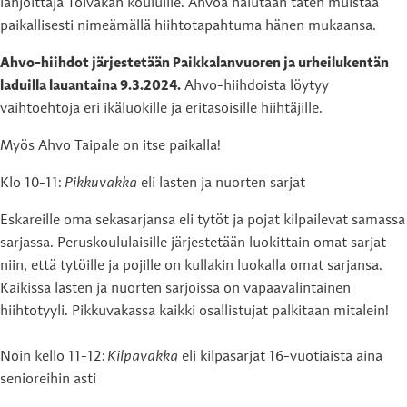
lahjoittaja Toivakan kouluille. Ahvoa halutaan täten muistaa
paikallisesti nimeämällä hiihtotapahtuma hänen mukaansa.
Ahvo-hiihdot järjestetään Paikkalanvuoren ja urheilukentän
laduilla lauantaina 9.3.2024.
Ahvo-hiihdoista löytyy
vaihtoehtoja eri ikäluokille ja eritasoisille hiihtäjille.
Myös Ahvo Taipale on itse paikalla!
Klo 10-11:
Pikkuvakka
eli lasten ja nuorten sarjat
Eskareille oma sekasarjansa eli tytöt ja pojat kilpailevat samassa
sarjassa. Peruskoululaisille järjestetään luokittain omat sarjat
niin, että tytöille ja pojille on kullakin luokalla omat sarjansa.
Kaikissa lasten ja nuorten sarjoissa on vapaavalintainen
hiihtotyyli. Pikkuvakassa kaikki osallistujat palkitaan mitalein!
Noin kello 11-12:
Kilpavakka
eli kilpasarjat 16-vuotiaista aina
senioreihin asti