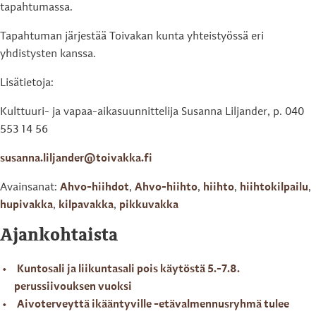
tapahtumassa.
Tapahtuman järjestää Toivakan kunta yhteistyössä eri
yhdistysten kanssa.
Lisätietoja:
Kulttuuri- ja vapaa-aikasuunnittelija Susanna Liljander, p. 040
553 14 56
susanna.liljander@toivakka.fi
Avainsanat:
Ahvo-hiihdot
,
Ahvo-hiihto
,
hiihto
,
hiihtokilpailu
,
hupivakka
,
kilpavakka
,
pikkuvakka
Ajankohtaista
Kuntosali ja liikuntasali pois käytöstä 5.-7.8.
perussiivouksen vuoksi
Aivoterveyttä ikääntyville -etävalmennusryhmä tulee