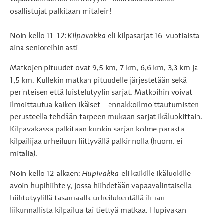
osallistujat palkitaan mitalein!
Noin kello 11-12:
Kilpavakka
eli kilpasarjat 16-vuotiaista
aina senioreihin asti
Matkojen pituudet ovat 9,5 km, 7 km, 6,6 km, 3,3 km ja
1,5 km. Kullekin matkan pituudelle järjestetään sekä
perinteisen että luistelutyylin sarjat. Matkoihin voivat
ilmoittautua kaiken ikäiset – ennakkoilmoittautumisten
perusteella tehdään tarpeen mukaan sarjat ikäluokittain.
Kilpavakassa palkitaan kunkin sarjan kolme parasta
kilpailijaa urheiluun liittyvällä palkinnolla (huom. ei
mitalia).
Noin kello 12 alkaen:
Hupivakka
eli kaikille ikäluokille
avoin hupihiihtely, jossa hiihdetään vapaavalintaisella
hiihtotyylillä tasamaalla urheilukentällä ilman
liikunnallista kilpailua tai tiettyä matkaa. Hupivakan