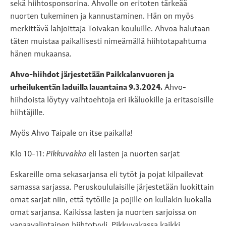
sekä hiihtosponsorina. Ahvolle on eritoten tärkeää
nuorten tukeminen ja kannustaminen. Hän on myös
merkittävä lahjoittaja Toivakan kouluille. Ahvoa halutaan
täten muistaa paikallisesti nimeämällä hiihtotapahtuma
hänen mukaansa.
Ahvo-hiihdot järjestetään Paikkalanvuoren ja
urheilukentän laduilla lauantaina 9.3.2024.
Ahvo-
hiihdoista löytyy vaihtoehtoja eri ikäluokille ja eritasoisille
hiihtäjille.
Myös Ahvo Taipale on itse paikalla!
Klo 10-11:
Pikkuvakka
eli lasten ja nuorten sarjat
Eskareille oma sekasarjansa eli tytöt ja pojat kilpailevat
samassa sarjassa. Peruskoululaisille järjestetään luokittain
omat sarjat niin, että tytöille ja pojille on kullakin luokalla
omat sarjansa. Kaikissa lasten ja nuorten sarjoissa on
vapaavalintainen hiihtotyyli. Pikkuvakassa kaikki