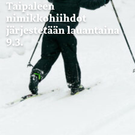
Taipaleen
nimikkohiihdot
järjestetään lauantaina
9.3.