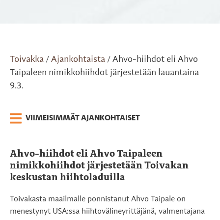
Toivakka
Ajankohtaista
Ahvo-hiihdot eli Ahvo
/
/
Taipaleen nimikkohiihdot järjestetään lauantaina
9.3.
VIIMEISIMMÄT AJANKOHTAISET
Ahvo-hiihdot eli Ahvo Taipaleen
nimikkohiihdot järjestetään Toivakan
keskustan hiihtoladuilla
Toivakasta maailmalle ponnistanut Ahvo Taipale on
menestynyt USA:ssa hiihtovälineyrittäjänä, valmentajana