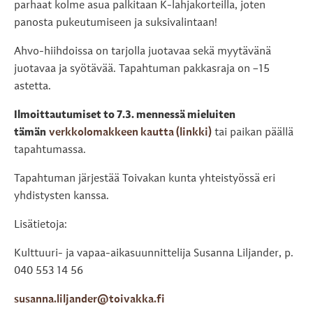
parhaat kolme asua palkitaan K-lahjakorteilla, joten
panosta pukeutumiseen ja suksivalintaan!
Ahvo-hiihdoissa on tarjolla juotavaa sekä myytävänä
juotavaa ja syötävää. Tapahtuman pakkasraja on –15
astetta.
Ilmoittautumiset to 7.3. mennessä mieluiten
tämän
verkkolomakkeen kautta (linkki)
tai paikan päällä
tapahtumassa.
Tapahtuman järjestää Toivakan kunta yhteistyössä eri
yhdistysten kanssa.
Lisätietoja:
Kulttuuri- ja vapaa-aikasuunnittelija Susanna Liljander, p.
040 553 14 56
susanna.liljander@toivakka.fi