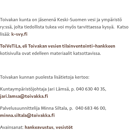
Toivakan kunta on jäsenenä Keski-Suomen vesi ja ympäristö
ry:ssä, jolta tiedollista tukea voi myös tarvittaessa kysyä. Katso
lisää:
k-svy.fi
ToiVeTiLa, eli Toivakan vesien tilainventointi–hankkeen
kotisivulla ovat edelleen materiaalit katsottavissa.
Toivakan kunnan puolesta lisätietoja kertoo:
Kuntaympäristöjohtaja Jari Lämsä, p. 040 630 40 35,
jari.lamsa@toivakka.fi
Palvelusuunnittelija Minna Siltala, p. 040 683 46 00,
minna.siltala@toivakka.fi
Avainsanat:
hankeavustus
,
vesistöt