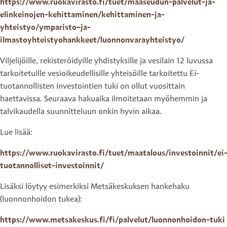
https://www.ruokavirasto.fi/tuet/maaseudun-palvelut-ja-
elinkeinojen-kehittaminen/kehittaminen-ja-
yhteistyo/ymparisto–ja-
ilmastoyhteistyohankkeet/luonnonvarayhteistyo/
Viljelijöille, rekisteröidyille yhdistyksille ja vesilain 12 luvussa
tarkoitetuille vesioikeudellisille yhteisöille tarkoitettu Ei-
tuotannollisten investointien tuki on ollut vuosittain
haettavissa. Seuraava hakuaika ilmoitetaan myöhemmin ja
talvikaudella suunnitteluun onkin hyvin aikaa.
Lue lisää:
https://www.ruokavirasto.fi/tuet/maatalous/investoinnit/ei
tuotannolliset-investoinnit/
Lisäksi löytyy esimerkiksi Metsäkeskuksen hankehaku
(luonnonhoidon tukea):
https://www.metsakeskus.fi/fi/palvelut/luonnonhoidon-tuki