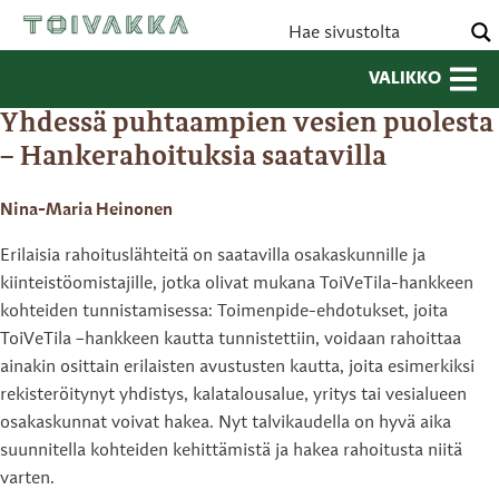
VALIKKO
Yhdessä puhtaampien vesien puolesta
– Hankerahoituksia saatavilla
Nina-Maria Heinonen
Erilaisia rahoituslähteitä on saatavilla osakaskunnille ja
kiinteistöomistajille, jotka olivat mukana ToiVeTila-hankkeen
kohteiden tunnistamisessa: Toimenpide-ehdotukset, joita
ToiVeTila –hankkeen kautta tunnistettiin, voidaan rahoittaa
ainakin osittain erilaisten avustusten kautta, joita esimerkiksi
rekisteröitynyt yhdistys, kalatalousalue, yritys tai vesialueen
osakaskunnat voivat hakea. Nyt talvikaudella on hyvä aika
suunnitella kohteiden kehittämistä ja hakea rahoitusta niitä
varten.