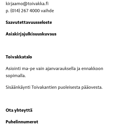
kirjaamo@toivakka.fi
p. (014) 267 4000 vaihde
Saavutettavuusseloste
Asiakirjajulkisuuskuvaus
Toivakkatalo
Asiointi ma-pe vain ajanvarauksella ja ennakkoon
sopimalla.
Sisäänkäynti Toivakantien puoleisesta pääovesta.
Ota yhteyttä
Puhelinnumerot