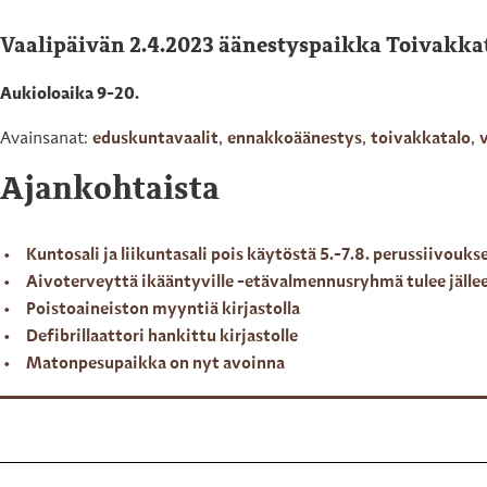
Vaalipäivän 2.4.2023 äänestyspaikka Toivakkat
Aukioloaika 9-20.
Avainsanat:
eduskuntavaalit
,
ennakkoäänestys
,
toivakkatalo
,
v
Ajankohtaista
Kuntosali ja liikuntasali pois käytöstä 5.-7.8. perussiivouks
Aivoterveyttä ikääntyville -etävalmennusryhmä tulee jälle
Poistoaineiston myyntiä kirjastolla
Defibrillaattori hankittu kirjastolle
Matonpesupaikka on nyt avoinna