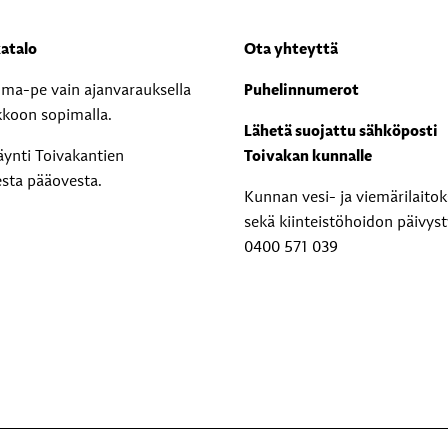
atalo
Ota yhteyttä
i ma-pe vain ajanvarauksella
Puhelinnumerot
kkoon sopimalla.
Lähetä suojattu sähköposti
äynti Toivakantien
Toivakan kunnalle
esta pääovesta.
Kunnan vesi- ja viemärilaito
sekä kiinteistöhoidon päivyst
0400 571 039