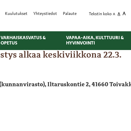
A
Kuulutukset
Yhteystiedot
Palaute
Tekstin koko
A
A
VARHAISKASVATUS &
VAPAA-AIKA, KULTTUURI &
OPETUS
HYVINVOINTI
ys alkaa keskiviikkona 22.3.
kunnanvirasto), Iltaruskontie 2, 41660 Toivak