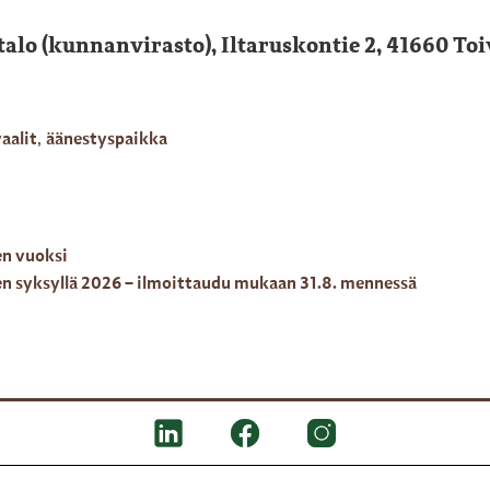
alo (kunnanvirasto), Iltaruskontie 2, 41660 To
aalit
,
äänestyspaikka
en vuoksi
en syksyllä 2026 – ilmoittaudu mukaan 31.8. mennessä