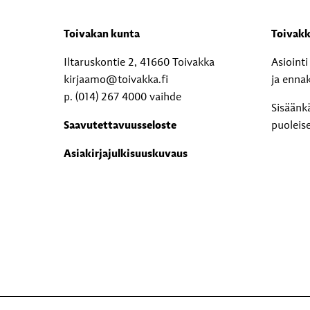
Toivakan kunta
Toivakk
Iltaruskontie 2, 41660 Toivakka
Asioint
kirjaamo@toivakka.fi
ja enna
p. (014) 267 4000 vaihde
Sisäänk
Saavutettavuusseloste
puoleis
Asiakirjajulkisuuskuvaus