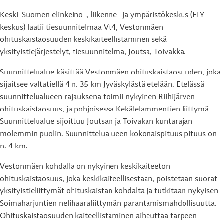
Keski-Suomen elinkeino-, liikenne- ja ympäristökeskus (ELY-
keskus) laatii tiesuunnitelmaa Vt4, Vestonmäen
ohituskaistaosuuden keskikaiteellistaminen sekä
yksityistiejärjestelyt, tiesuunnitelma, Joutsa, Toivakka.
Suunnittelualue käsittää Vestonmäen ohituskaistaosuuden, joka
sijaitsee valtatiellä 4 n. 35 km Jyväskylästä etelään. Etelässä
suunnittelualueen rajauksena toimii nykyinen Riihijärven
ohituskaistaosuus, ja pohjoisessa Kekälelammentien liittymä.
Suunnittelualue sijoittuu Joutsan ja Toivakan kuntarajan
molemmin puolin. Suunnittelualueen kokonaispituus pituus on
n. 4 km.
Vestonmäen kohdalla on nykyinen keskikaiteeton
ohituskaistaosuus, joka keskikaiteellisestaan, poistetaan suorat
yksityistieliittymät ohituskaistan kohdalta ja tutkitaan nykyisen
Soimaharjuntien nelihaaraliittymän parantamismahdollisuutta.
Ohituskaistaosuuden kaiteellistaminen aiheuttaa tarpeen