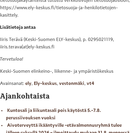
tietosuojakäytänteistä tutustu verkkosivujen tietosuojaosioon,
https://www.ely-keskus.fi/tietosuoja-ja-henkilotietojen-
kasittely.
Lisätietoja antaa
Iiris Terävä (Keski-Suomen ELY-keskus), p. 0295021119,
iiris.terava(at)ely-keskus.fi
Tervetuloa!
Keski-Suomen elinkeino-, liikenne- ja ympäristökeskus
Avainsanat:
ely
,
Ely-keskus
,
vestonmäki
,
vt4
Ajankohtaista
Kuntosali ja liikuntasali pois käytöstä 5.-7.8.
perussiivouksen vuoksi
Aivoterveyttä ikääntyville -etävalmennusryhmä tulee