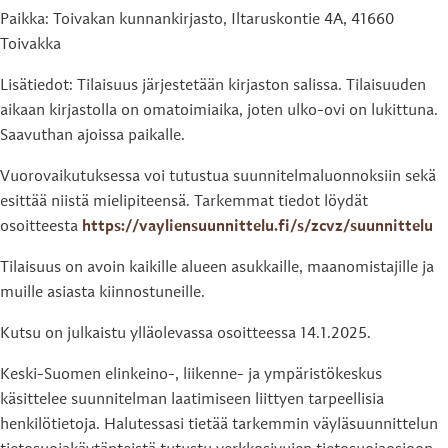
Paikka: Toivakan kunnankirjasto, Iltaruskontie 4A, 41660
Toivakka
Lisätiedot: Tilaisuus järjestetään kirjaston salissa. Tilaisuuden
aikaan kirjastolla on omatoimiaika, joten ulko-ovi on lukittuna.
Saavuthan ajoissa paikalle.
Vuorovaikutuksessa voi tutustua suunnitelmaluonnoksiin sekä
esittää niistä mielipiteensä. Tarkemmat tiedot löydät
osoitteesta
https://vayliensuunnittelu.fi/s/zcvz/suunnittelu
Tilaisuus on avoin kaikille alueen asukkaille, maanomistajille ja
muille asiasta kiinnostuneille.
Kutsu on julkaistu ylläolevassa osoitteessa 14.1.2025.
Keski-Suomen elinkeino-, liikenne- ja ympäristökeskus
käsittelee suunnitelman laatimiseen liittyen tarpeellisia
henkilötietoja. Halutessasi tietää tarkemmin väyläsuunnittelun