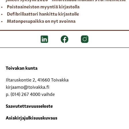
jälleen syksyllä 2026 – ilmoittaudu mukaan 31.8. mennessä
Poistoaineiston myyntiä kirjastolla
Defibrillaattori hankittu kirjastolle
Matonpesupaikka on nyt avoinna
Toivakan kunta
Iltaruskontie 2, 41660 Toivakka
kirjaamo@toivakka.fi
p. (014) 267 4000 vaihde
Saavutettavuusseloste
Asiakirjajulkisuuskuvaus