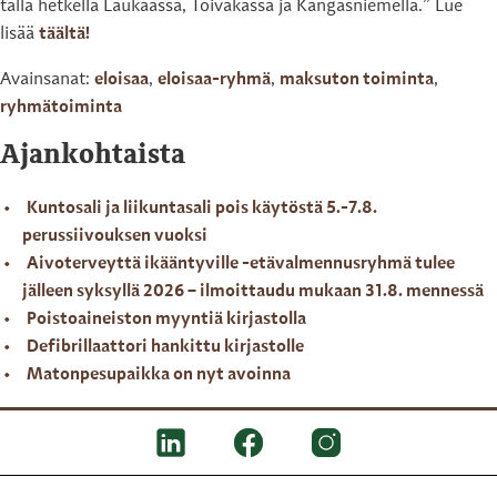
tällä hetkellä Laukaassa, Toivakassa ja Kangasniemellä.” Lue
lisää
täältä!
Avainsanat:
eloisaa
,
eloisaa-ryhmä
,
maksuton toiminta
,
ryhmätoiminta
Ajankohtaista
Kuntosali ja liikuntasali pois käytöstä 5.-7.8.
perussiivouksen vuoksi
Aivoterveyttä ikääntyville -etävalmennusryhmä tulee
jälleen syksyllä 2026 – ilmoittaudu mukaan 31.8. mennessä
Poistoaineiston myyntiä kirjastolla
Defibrillaattori hankittu kirjastolle
Matonpesupaikka on nyt avoinna