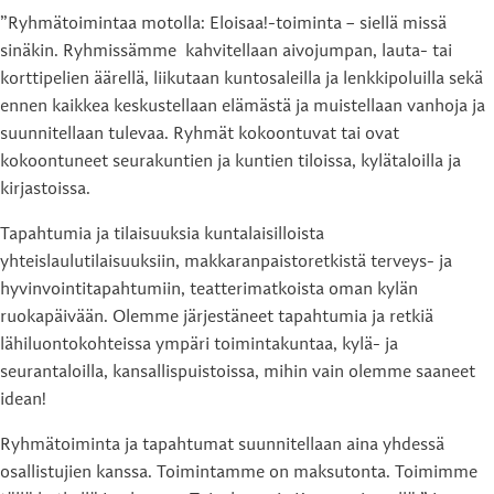
”Ryhmätoimintaa motolla: Eloisaa!-toiminta – siellä missä
sinäkin. Ryhmissämme kahvitellaan aivojumpan, lauta- tai
korttipelien äärellä, liikutaan kuntosaleilla ja lenkkipoluilla sekä
ennen kaikkea keskustellaan elämästä ja muistellaan vanhoja ja
suunnitellaan tulevaa. Ryhmät kokoontuvat tai ovat
kokoontuneet seurakuntien ja kuntien tiloissa, kylätaloilla ja
kirjastoissa.
Tapahtumia ja tilaisuuksia kuntalaisilloista
yhteislaulutilaisuuksiin, makkaranpaistoretkistä terveys- ja
hyvinvointitapahtumiin, teatterimatkoista oman kylän
ruokapäivään. Olemme järjestäneet tapahtumia ja retkiä
lähiluontokohteissa ympäri toimintakuntaa, kylä- ja
seurantaloilla, kansallispuistoissa, mihin vain olemme saaneet
idean!
Ryhmätoiminta ja tapahtumat suunnitellaan aina yhdessä
osallistujien kanssa. Toimintamme on maksutonta. Toimimme