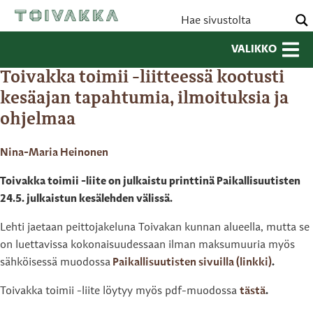
VALIKKO
Toivakka toimii -liitteessä kootusti
kesäajan tapahtumia, ilmoituksia ja
ohjelmaa
Nina-Maria Heinonen
Toivakka toimii -liite on julkaistu printtinä Paikallisuutisten
24.5. julkaistun kesälehden välissä.
Lehti jaetaan peittojakeluna Toivakan kunnan alueella, mutta se
on luettavissa kokonaisuudessaan ilman maksumuuria myös
sähköisessä muodossa
Paikallisuutisten sivuilla (linkki)
.
Toivakka toimii -liite löytyy myös pdf-muodossa
tästä
.