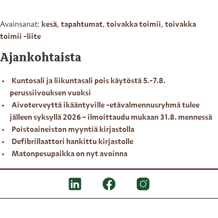
Avainsanat:
kesä
,
tapahtumat
,
toivakka toimii
,
toivakka
toimii -liite
Ajankohtaista
Kuntosali ja liikuntasali pois käytöstä 5.-7.8.
perussiivouksen vuoksi
Aivoterveyttä ikääntyville -etävalmennusryhmä tulee
jälleen syksyllä 2026 – ilmoittaudu mukaan 31.8. mennessä
Poistoaineiston myyntiä kirjastolla
Defibrillaattori hankittu kirjastolle
Matonpesupaikka on nyt avoinna