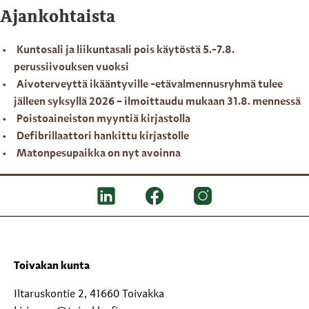
Ajankohtaista
Kuntosali ja liikuntasali pois käytöstä 5.-7.8.
perussiivouksen vuoksi
Aivoterveyttä ikääntyville -etävalmennusryhmä tulee
jälleen syksyllä 2026 – ilmoittaudu mukaan 31.8. mennessä
Poistoaineiston myyntiä kirjastolla
Defibrillaattori hankittu kirjastolle
Matonpesupaikka on nyt avoinna
Toivakan kunta
Iltaruskontie 2, 41660 Toivakka