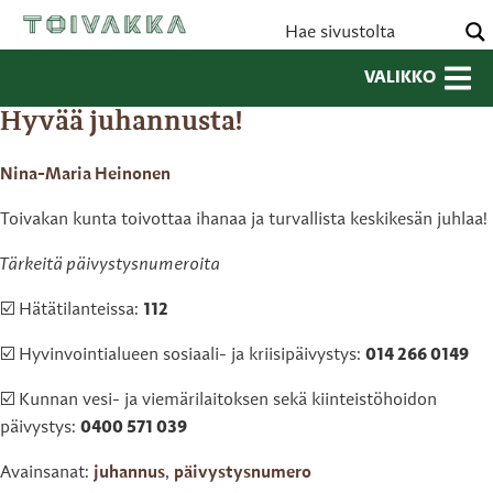
VALIKKO
Hyvää juhannusta!
Nina-Maria Heinonen
Toivakan kunta toivottaa ihanaa ja turvallista keskikesän juhlaa!
Tärkeitä päivystysnumeroita
☑️ Hätätilanteissa:
112
☑️ Hyvinvointialueen sosiaali- ja kriisipäivystys:
014 266 0149
☑️ Kunnan vesi- ja viemärilaitoksen sekä kiinteistöhoidon
päivystys:
0400 571 039
Avainsanat:
juhannus
,
päivystysnumero