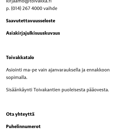
kirjaamo@toivakka.fi
p. (014) 267 4000 vaihde
Saavutettavuusseloste
Asiakirjajulkisuuskuvaus
Toivakkatalo
Asiointi ma-pe vain ajanvarauksella ja ennakkoon
sopimalla.
Sisäänkäynti Toivakantien puoleisesta pääovesta.
Ota yhteyttä
Puhelinnumerot