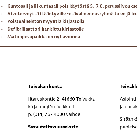
Kuntosali ja liikuntasali pois käytöstä 5.-7.8. perussiivouks
Aivoterveyttä ikääntyville -etävalmennusryhmä tulee jälle
Poistoaineiston myyntiä kirjastolla
Defibrillaattori hankittu kirjastolle
Matonpesupaikka on nyt avoinna
Toivakan kunta
Toivakk
Iltaruskontie 2, 41660 Toivakka
Asioint
kirjaamo@toivakka.fi
ja enna
p. (014) 267 4000 vaihde
Sisäänk
Saavutettavuusseloste
puoleis