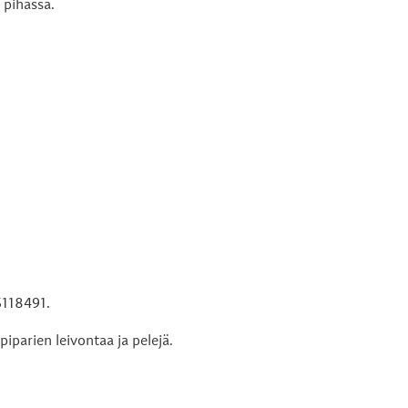
 pihassa.
5118491.
piparien leivontaa ja pelejä.