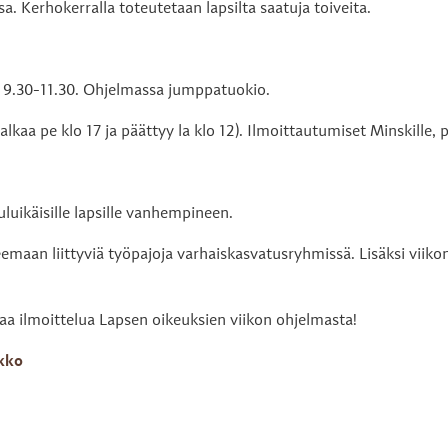
a. Kerhokerralla toteutetaan lapsilta saatuja toiveita.
o 9.30-11.30. Ohjelmassa jumppatuokio.
(alkaa pe klo 17 ja päättyy la klo 12). Ilmoittautumiset Minskille,
uluikäisille lapsille vanhempineen.
emaan liittyviä työpajoja varhaiskasvatusryhmissä. Lisäksi viiko
a ilmoittelua Lapsen oikeuksien viikon ohjelmasta!
ikko