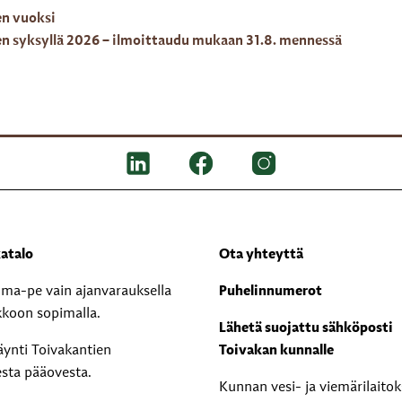
en vuoksi
en syksyllä 2026 – ilmoittaudu mukaan 31.8. mennessä
atalo
Ota yhteyttä
i ma-pe vain ajanvarauksella
Puhelinnumerot
kkoon sopimalla.
Lähetä suojattu sähköposti
äynti Toivakantien
Toivakan kunnalle
esta pääovesta.
Kunnan vesi- ja viemärilaito