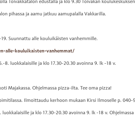
tolla Toivakkatalon edustalla ja klo 9.30
Toivakan koulukeskuksen
alon pihassa ja aamu jatkuu aamupalalla Vakkarilla.
19. Suunnattu alle kouluikäisten vanhemmille.
n-alle-kouluikaisten-vanhemmat/
-8. luokkalaisille ja klo 17.30-20.30 avoinna 9. lk -18 v.
akoti Majakassa. Ohjelmassa pizza-ilta. Tee oma pizza!
oimitilassa. Ilmoittaudu kerhoon mukaan Kirsi Ilmoselle p. 040-
 luokkalaisille ja klo 17.30-20.30 avoinna 9. lk -18 v. Ohjelmassa 