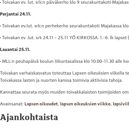
• Toivakan ev. lut. srk:n päiväkerho klo 9 seurakuntakoti Majakass
Perjantai 24.11.
• Toivakan ev.lut. srk:n perhekerho seurakuntakoti Majakassa kl
• Toivakan ev .lut. srk 24.11 – 25.11 YÖ KIRKOSSA. 1.-6. lk lapset 
Lauantai 25.11.
• MLL:n peuhapäivä koulun liikuntasalissa klo 10.00-11.30 alle ko
Toivakan varhaiskasvatus toteuttaa Lapsen oikeuksien viikolla te
Toivakassa lasten ja nuorten kanssa toimivia aktiivisia tahoja.
Kannattaa seurata myös muiden toivakkalaisten toimijoiden oma
Avainsanat:
Lapsen oikeudet
,
lapsen oikeuksien viikko
,
lapsivi
Ajankohtaista