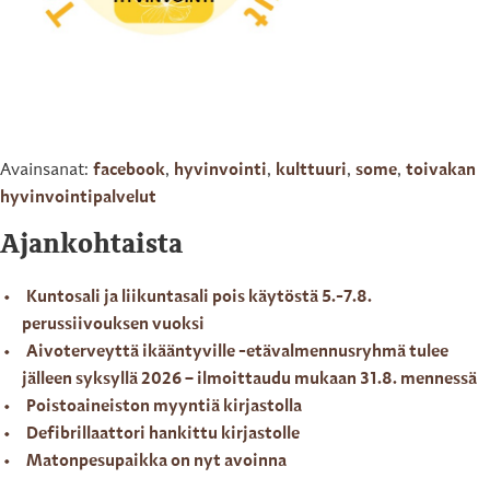
Avainsanat:
facebook
,
hyvinvointi
,
kulttuuri
,
some
,
toivakan
hyvinvointipalvelut
Ajankohtaista
Kuntosali ja liikuntasali pois käytöstä 5.-7.8.
perussiivouksen vuoksi
Aivoterveyttä ikääntyville -etävalmennusryhmä tulee
jälleen syksyllä 2026 – ilmoittaudu mukaan 31.8. mennessä
Poistoaineiston myyntiä kirjastolla
Defibrillaattori hankittu kirjastolle
Matonpesupaikka on nyt avoinna