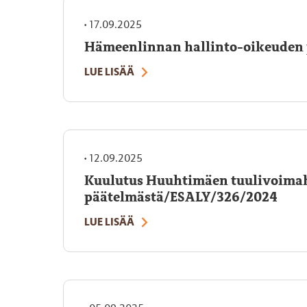
•
17.09.2025
Hämeenlinnan hallinto-oikeuden 
LUE LISÄÄ
•
12.09.2025
Kuulutus Huuhtimäen tuulivoimah
päätelmästä/ESALY/326/2024
LUE LISÄÄ