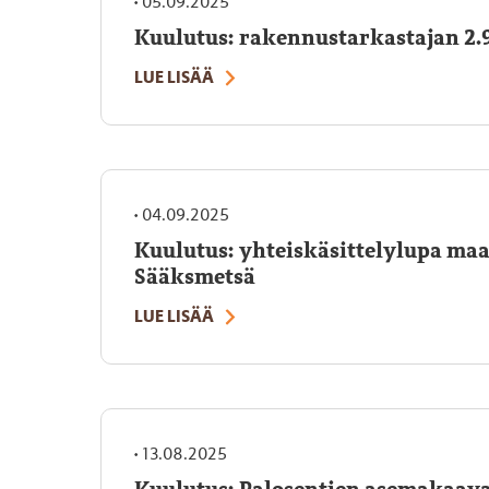
•
05.09.2025
Kuulutus: rakennustarkastajan 2.
LUE LISÄÄ
•
04.09.2025
Kuulutus: yhteiskäsittelylupa ma
Sääksmetsä
LUE LISÄÄ
•
13.08.2025