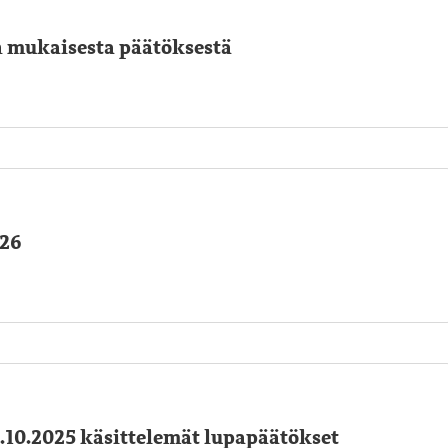
in mukaisesta päätöksestä
026
.10.2025 käsittelemät lupapäätökset