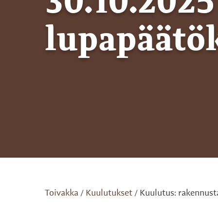
30.10.2025
lupapäätö
Toivakka
Kuulutukset
Kuulutus: rakennust
/
/