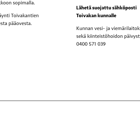
kkoon sopimalla.
Lähetä suojattu sähköposti
äynti Toivakantien
Toivakan kunnalle
esta pääovesta.
Kunnan vesi- ja viemärilaito
sekä kiinteistöhoidon päivyst
0400 571 039