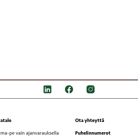
atalo
Ota yhteyttä
i ma-pe vain ajanvarauksella
Puhelinnumerot