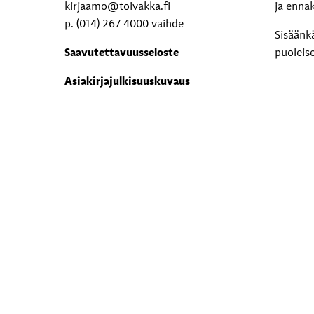
kirjaamo@toivakka.fi
ja enna
p. (014) 267 4000 vaihde
Sisäänk
Saavutettavuusseloste
puoleis
Asiakirjajulkisuuskuvaus