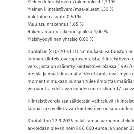
Yleinen kiinteistövero/rakennukset 1,30 %
Yleinen kiinteistövero/maa-alueet 1,30 %
Vakituinen asunto 0,50 %
Muu asuinrakennus 1,65 %
Rakentamaton rakennuspaikka 4,00 %
Yleishyödyllinen yhteisö 0,00 %
Kuntalain (410/2015) 111 §:n mukaan valtuuston o
kunnan kiinteistöveroprosenteista. Kiinteistövero o
vero, josta on säädetty kiinteistöverolaissa (1992/
metsiä ja maatalousmaita. Verottomia ovat myös erää
momentin mukaan kunnan tulee ilmoittaa määräämän
verovuotta edeltävän vuoden marraskuun 17. päivä
Kiinteistöverolaissa säädetään vaihteluväli kiinteis
kunnassa sovellettavan kiinteistöveron suuruuden.
Kuntaliiton 22.9.2025 päivittämän veroennusteke
arvioidaan olevan noin 886 000 euroa ja vuoden 2