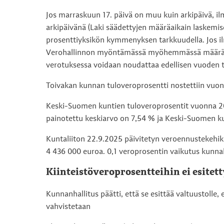
Jos marraskuun 17. päivä on muu kuin arkipäivä, i
arkipäivänä (Laki säädettyjen määräaikain laskemis
prosenttiyksikön kymmenyksen tarkkuudella. Jos il
Verohallinnon myöntämässä myöhemmässä määräa
verotuksessa voidaan noudattaa edellisen vuoden tu
Toivakan kunnan tuloveroprosentti nostettiin vuo
Keski-Suomen kuntien tuloveroprosentit vuonna 20
painotettu keskiarvo on 7,54 % ja Keski-Suomen k
Kuntaliiton 22.9.2025 päivitetyn veroennustekehi
4 436 000 euroa. 0,1 veroprosentin vaikutus kunna
Kiinteistöveroprosentteihin ei esite
Kunnanhallitus päätti, että se esittää valtuustolle
vahvistetaan