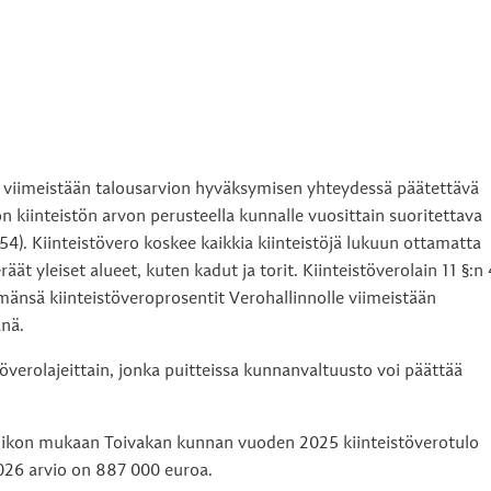
n viimeistään talousarvion hyväksymisen yhteydessä päätettävä
n kiinteistön arvon perusteella kunnalle vuosittain suoritettava
654). Kiinteistövero koskee kaikkia kiinteistöjä lukuun ottamatta
t yleiset alueet, kuten kadut ja torit. Kiinteistöverolain 11 §:n 
sä kiinteistöveroprosentit Verohallinnolle viimeistään
nä.
töverolajeittain, jonka puitteissa kunnanvaltuusto voi päättää
hikon mukaan Toivakan kunnan vuoden 2025 kiinteistöverotulo
026 arvio on 887 000 euroa.