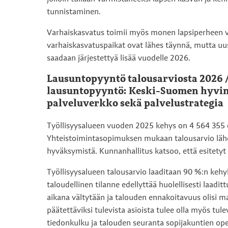
tunnistaminen.
Varhaiskasvatus toimii myös monen lapsiperheen 
varhaiskasvatuspaikat ovat lähes täynnä, mutta uusi
saadaan järjestettyä lisää vuodelle 2026.
Lausuntopyyntö talousarviosta 2026 /
lausuntopyyntö: Keski-Suomen hyvinv
palveluverkko sekä palvelustrategia
Työllisyysalueen vuoden 2025 kehys on 4 564 355 e
Yhteistoimintasopimuksen mukaan talousarvio lähe
hyväksymistä. Kunnanhallitus katsoo, että esitetyt
Työllisyysalueen talousarvio laaditaan 90 %:n keh
taloudellinen tilanne edellyttää huolellisesti laadit
aikana vältytään ja talouden ennakoitavuus olisi ma
päätettäviksi tulevista asioista tulee olla myös tu
tiedonkulku ja talouden seuranta sopijakuntien ope