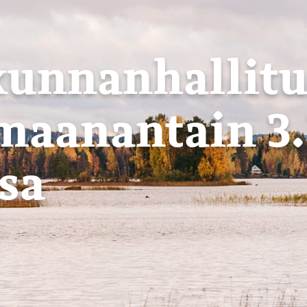
kunnanhallit
maanantain 3.
sa