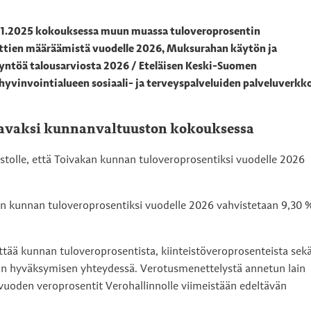
.11.2025 kokouksessa muun muassa tuloveroprosentin
ttien määräämistä vuodelle 2026, Muksurahan käytön ja
yntöä talousarviosta 2026 / Eteläisen Keski-Suomen
hyvinvointialueen sosiaali- ja terveyspalveluiden palveluverkk
aavaksi kunnanvaltuuston kokouksessa
ustolle, että Toivakan kunnan tuloveroprosentiksi vuodelle 2026
n kunnan tuloveroprosentiksi vuodelle 2026 vahvistetaan 9,30 
ättää kunnan tuloveroprosentista, kiinteistöveroprosenteista sek
ion hyväksymisen yhteydessä. Verotusmenettelystä annetun lain
vuoden veroprosentit Verohallinnolle viimeistään edeltävän