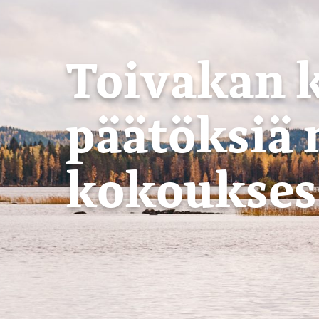
Toivakan 
päätöksiä 
kokoukses