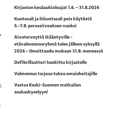
Kirjaston kesäaukioloajat 1.6. – 31.8.2026
Kuntosali ja liikuntasali pois käytöstä
5.-7.8. perussiivouksen vuoksi
o
Aivoterveyttä ikääntyville -
etävalmennusryhmä tulee jälleen syksyllä
2026 – ilmoittaudu mukaan 31.8. mennessä
Defibrillaattori hankittu kirjastolle
Valmennus tarjoaa tukea omaishoitajille
Vastaa Keski-Suomen matkailun
%.
asukaskyselyyn!
ä