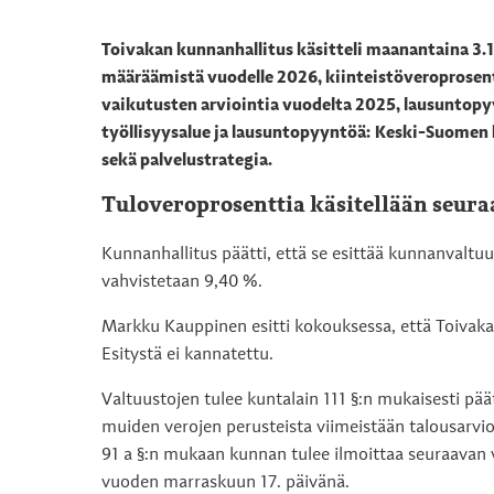
Toivakan kunnanhallitus käsitteli maanantaina 3
määräämistä vuodelle 2026, kiinteistöveroprosen
vaikutusten arviointia vuodelta 2025, lausuntopy
työllisyysalue ja lausuntopyyntöä: Keski-Suomen 
sekä palvelustrategia
.
Tuloveroprosenttia käsitellään seur
Kunnanhallitus päätti, että se esittää kunnanvaltu
vahvistetaan 9,40 %.
Markku Kauppinen esitti kokouksessa, että Toivaka
Esitystä ei kannatettu.
Valtuustojen tulee kuntalain 111 §:n mukaisesti pä
muiden verojen perusteista viimeistään talousarv
91 a §:n mukaan kunnan tulee ilmoittaa seuraavan 
vuoden marraskuun 17. päivänä.