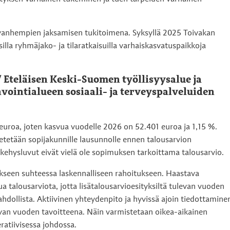
vanhempien jaksamisen tukitoimena. Syksyllä 2025 Toivakan
lla ryhmäjako- ja tilaratkaisuilla varhaiskasvatuspaikkoja
 Eteläisen Keski-Suomen työllisyysalue ja
ointialueen sosiaali- ja terveyspalveluiden
uroa, joten kasvua vuodelle 2026 on 52.401 euroa ja 1,15 %.
tetään sopijakunnille lausunnolle ennen talousarvion
 kehysluvut eivät vielä ole sopimuksen tarkoittama talousarvio.
ykseen suhteessa laskennalliseen rahoitukseen. Haastava
tua talousarviota, jotta lisätalousarvioesityksiltä tulevan vuoden
hdollista. Aktiivinen yhteydenpito ja hyvissä ajoin tiedottamine
levan vuoden tavoitteena. Näin varmistetaan oikea-aikainen
ratiivisessa johdossa.