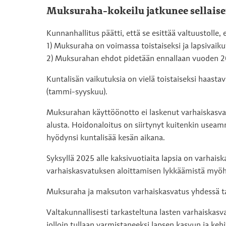
Muksuraha-kokeilu jatkunee sellaise
Kunnanhallitus päätti, että se esittää valtuustolle, 
1) Muksuraha on voimassa toistaiseksi ja lapsivaik
2) Muksurahan ehdot pidetään ennallaan vuoden 20
Kuntalisän vaikutuksia on vielä toistaiseksi haasta
(tammi-syyskuu).
Muksurahan käyttöönotto ei laskenut varhaiskasva
alusta. Hoidonaloitus on siirtynyt kuitenkin useam
hyödynsi kuntalisää kesän aikana.
Syksyllä 2025 alle kaksivuotiaita lapsia on varhais
varhaiskasvatuksen aloittamisen lykkäämistä myöh
Muksuraha ja maksuton varhaiskasvatus yhdessä tar
Valtakunnallisesti tarkasteltuna lasten varhaiskas
jolloin tullaan varmistaneeksi lapsen kasvun ja ke