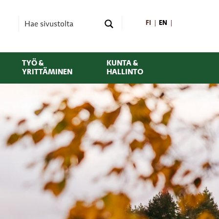
FI
EN
TYÖ &
KUNTA &
YRITTÄMINEN
HALLINTO