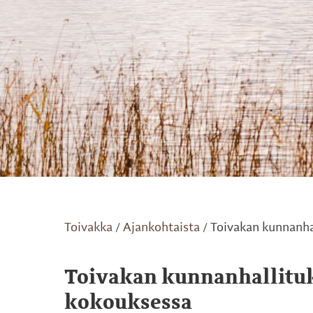
Toivakka
Ajankohtaista
Toivakan kunnanha
/
/
Toivakan kunnanhallituk
kokouksessa