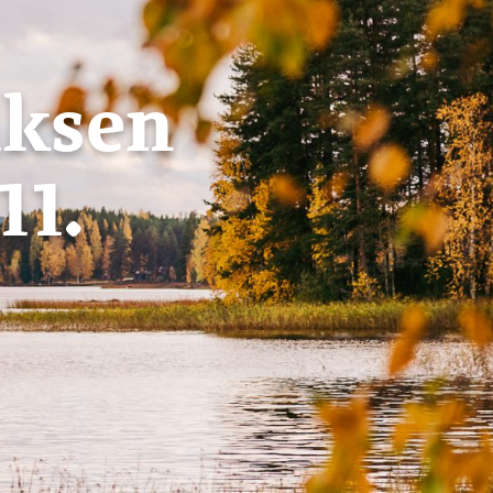
uksen
11.