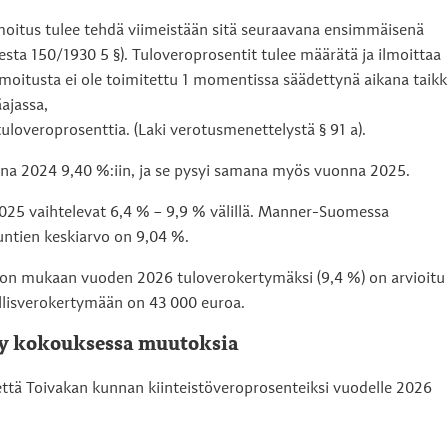
lmoitus tulee tehdä viimeistään sitä seuraavana ensimmäisenä
esta 150/1930 5 §). Tuloveroprosentit tulee määrätä ja ilmoittaa
moitusta ei ole toimitettu 1 momentissa säädettynä aikana taikk
jassa,
loveroprosenttia. (Laki verotusmenettelystä § 91 a).
nna 2024 9,40 %:iin, ja se pysyi samana myös vuonna 2025.
25 vaihtelevat 6,4 % – 9,9 % välillä. Manner-Suomessa
untien keskiarvo on 9,04 %.
kon mukaan vuoden 2026 tuloverokertymäksi (9,4 %) on arvioitu
llisverokertymään on 43 000 euroa.
tty kokouksessa muutoksia
, että Toivakan kunnan kiinteistöveroprosenteiksi vuodelle 2026