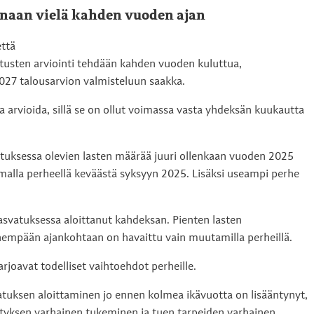
naan vielä kahden vuoden ajan
että
utusten arviointi tehdään kahden vuoden kuluttua,
27 talousarvion valmisteluun saakka.
va arvioida, sillä se on ollut voimassa vasta yhdeksän kuukautta
tuksessa olevien lasten määrää juuri ollenkaan vuoden 2025
malla perheellä keväästä syksyyn 2025. Lisäksi useampi perhe
kasvatuksessa aloittanut kahdeksan. Pienten lasten
empään ajankohtaan on havaittu vain muutamilla perheillä.
joavat todelliset vaihtoehdot perheille.
vatuksen aloittaminen jo ennen kolmea ikävuotta on lisääntynyt,
hityksen varhainen tukeminen ja tuen tarpeiden varhainen