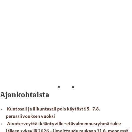
Ajankohtaista
Kuntosali ja liikuntasali pois käytöstä 5.-7.8.
perussiivouksen vuoksi
Aivoterveyttä ikääntyville -etävalmennusryhmä tulee
jälleen syksyllä 2026 – ilmoittaudu mukaan 31.8. mennessä