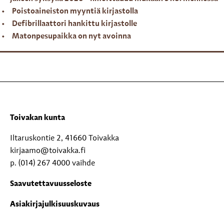
Poistoaineiston myyntiä kirjastolla
Defibrillaattori hankittu kirjastolle
Matonpesupaikka on nyt avoinna
Toivakan kunta
Iltaruskontie 2, 41660 Toivakka
kirjaamo@toivakka.fi
p. (014) 267 4000 vaihde
Saavutettavuusseloste
Asiakirjajulkisuuskuvaus