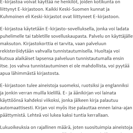
E-kirjastoa voivat käyttää ne henkilöt, joiden kotikunta on
liittynyt E-kirjastoon. Kaikki Keski-Suomen kunnat ja
Kuhmoinen eli Keski-kirjastot ovat liittyneet E-kirjastoon.
E-kirjastoa käytetään E-kirjasto-sovelluksella, jonka voi ladata
puhelimelle tai tabletille sovelluskaupasta. Palvelu on käyttäjälle
maksuton. Kirjastokorttia ei tarvita, vaan palveluun
rekisteröidytään vahvalla tunnistautumisella. Huoltaja voi
kutsua alaikäiset lapsensa palveluun tunnistautumalla ensin
itse. Jos vahva tunnistautuminen ei ole mahdollista, voi pyytää
apua lähimmästä kirjastosta.
E-kirjastoon tulee aineistoja suomeksi, ruotsiksi ja englanniksi
ja jonkin verran muilla kielillä. E- ja äänikirjan voi lainata
käyttöönsä kahdeksi viikoksi, jonka jälkeen kirja palautuu
automaattisesti. Kirjan voi myös itse palauttaa ennen laina-ajan
päättymistä. Lehteä voi lukea kaksi tuntia kerrallaan.
Lukuoikeuksia on rajallinen määrä, joten suosituimpia aineistoja