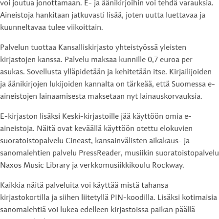
voi joutua jonottamaan. E- ja äänikirjoihin voi tehdä varauksia.
Aineistoja hankitaan jatkuvasti lisää, joten uutta luettavaa ja
kuunneltavaa tulee viikoittain.
Palvelun tuottaa Kansalliskirjasto yhteistyössä yleisten
kirjastojen kanssa. Palvelu maksaa kunnille 0,7 euroa per
asukas. Sovellusta ylläpidetään ja kehitetään itse. Kirjailijoiden
ja äänikirjojen lukijoiden kannalta on tärkeää, että Suomessa e-
aineistojen lainaamisesta maksetaan nyt lainauskorvauksia.
E-kirjaston lisäksi Keski-kirjastoille jää käyttöön omia e-
aineistoja. Näitä ovat keväällä käyttöön otettu elokuvien
suoratoistopalvelu Cineast, kansainvälisten aikakaus- ja
sanomalehtien palvelu PressReader, musiikin suoratoistopalvelu
Naxos Music Library ja verkkomusiikkikoulu Rockway.
Kaikkia näitä palveluita voi käyttää mistä tahansa
kirjastokortilla ja siihen liitetyllä PIN-koodilla. Lisäksi kotimaisia
sanomalehtiä voi lukea edelleen kirjastoissa paikan päällä