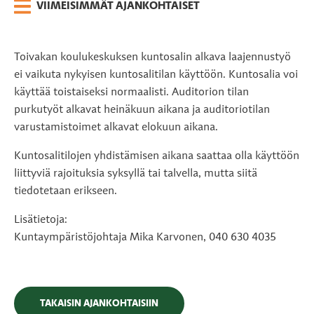
VIIMEISIMMÄT AJANKOHTAISET
Toivakan koulukeskuksen kuntosalin alkava laajennustyö
ei vaikuta nykyisen kuntosalitilan käyttöön. Kuntosalia voi
käyttää toistaiseksi normaalisti. Auditorion tilan
purkutyöt alkavat heinäkuun aikana ja auditoriotilan
varustamistoimet alkavat elokuun aikana.
Kuntosalitilojen yhdistämisen aikana saattaa olla käyttöön
liittyviä rajoituksia syksyllä tai talvella, mutta siitä
tiedotetaan erikseen.
Lisätietoja:
Kuntaympäristöjohtaja Mika Karvonen, 040 630 4035
TAKAISIN AJANKOHTAISIIN