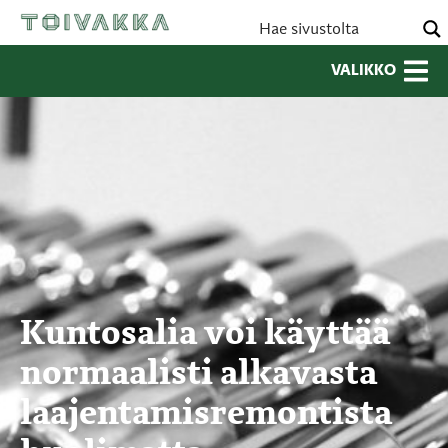
VALIKKO
Kuntosalia voi käyttää
normaalisti alkavasta
laajentamisremontista