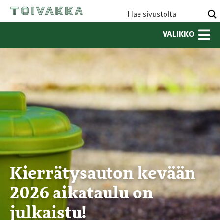
VALIKKO
Kierrätysauton kevään
2026 aikataulu on
julkaistu!