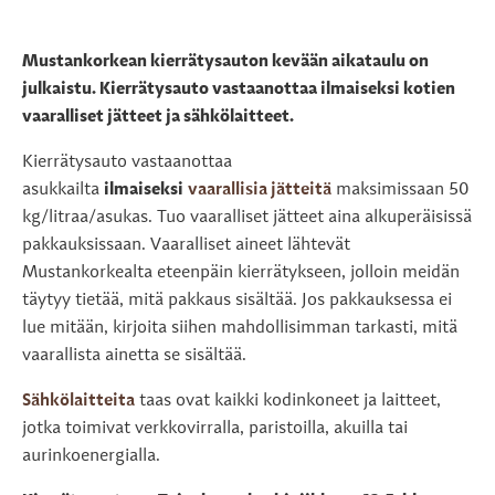
Mustankorkean kierrätysauton kevään aikataulu on
julkaistu. Kierrätysauto vastaanottaa ilmaiseksi kotien
vaaralliset jätteet ja sähkölaitteet.
Kierrätysauto vastaanottaa
asukkailta
ilmaiseksi
vaarallisia jätteitä
maksimissaan 50
kg/litraa/asukas. Tuo vaaralliset jätteet aina alkuperäisissä
pakkauksissaan. Vaaralliset aineet lähtevät
Mustankorkealta eteenpäin kierrätykseen, jolloin meidän
täytyy tietää, mitä pakkaus sisältää. Jos pakkauksessa ei
lue mitään, kirjoita siihen mahdollisimman tarkasti, mitä
vaarallista ainetta se sisältää.
Sähkölaitteita
taas ovat kaikki kodinkoneet ja laitteet,
jotka toimivat verkkovirralla, paristoilla, akuilla tai
aurinkoenergialla.