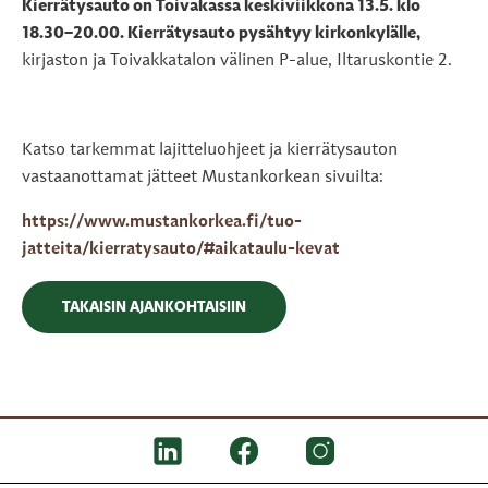
Kierrätysauto on Toivakassa keskiviikkona 13.5. klo
18.30–20.00. Kierrätysauto pysähtyy kirkonkylälle,
kirjaston ja Toivakkatalon välinen P-alue, Iltaruskontie 2.
Katso tarkemmat lajitteluohjeet ja kierrätysauton
vastaanottamat jätteet Mustankorkean sivuilta:
https://www.mustankorkea.fi/tuo-
jatteita/kierratysauto/#aikataulu-kevat
TAKAISIN AJANKOHTAISIIN