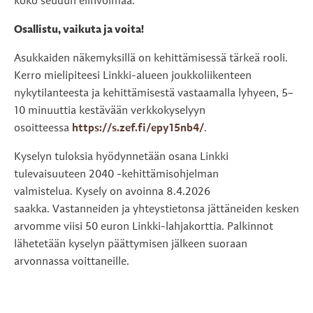
koko seudun elinvoimaa.
Osallistu, vaikuta ja voita!
Asukkaiden näkemyksillä on kehittämisessä tärkeä rooli.
Kerro mielipiteesi Linkki-alueen joukkoliikenteen
nykytilanteesta ja kehittämisestä vastaamalla lyhyeen, 5–
10 minuuttia kestävään verkkokyselyyn
osoitteessa
https://s.zef.fi/epy15nb4/
.
Kyselyn tuloksia hyödynnetään osana Linkki
tulevaisuuteen 2040 -kehittämisohjelman
valmistelua. Kysely on avoinna 8.4.2026
saakka. Vastanneiden ja yhteystietonsa jättäneiden kesken
arvomme viisi 50 euron Linkki-lahjakorttia. Palkinnot
lähetetään kyselyn päättymisen jälkeen suoraan
arvonnassa voittaneille.