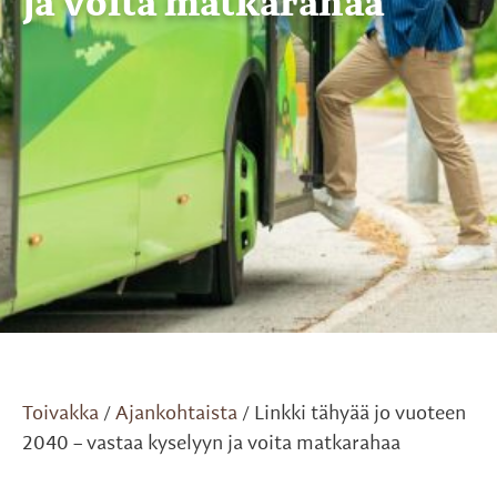
ja voita matkarahaa
Toivakka
Ajankohtaista
Linkki tähyää jo vuoteen
/
/
2040 – vastaa kyselyyn ja voita matkarahaa