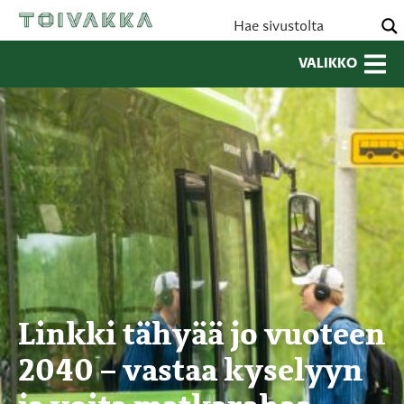
VALIKKO
Linkki tähyää jo vuoteen
2040 – vastaa kyselyyn