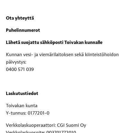
Ota yhteyttä
Puhelinnumerot
Lähetä suojattu sähköposti Toivakan kunnalle
Kunnan vesi- ja viemärilaitoksen sekä kiinteistöhoidon
päivystys:
0400 571 039
Laskutustiedot
Toivakan kunta
Y-tunnus: 0177201-0
Verkkolaskuoperaattori: CGI Suomi Oy
Verkkolaskuosoite: 003701772010