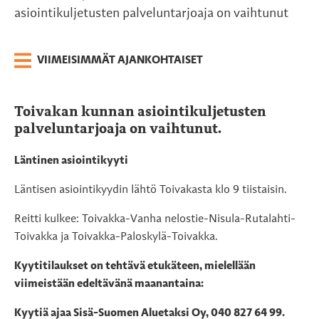
asiointikuljetusten palveluntarjoaja on vaihtunut
VIIMEISIMMÄT AJANKOHTAISET
Toivakan kunnan asiointikuljetusten
palveluntarjoaja on vaihtunut.
Läntinen asiointikyyti
Läntisen asiointikyydin lähtö Toivakasta klo 9 tiistaisin.
Reitti kulkee: Toivakka-Vanha nelostie-Nisula-Rutalahti-
Toivakka ja Toivakka-Paloskylä-Toivakka.
Kyytitilaukset on tehtävä etukäteen, mielellään
viimeistään edeltävänä maanantaina:
Kyytiä ajaa Sisä-Suomen Aluetaksi Oy, 040 827 64 99.