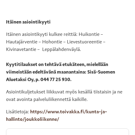
Itäinen asiointikyyti
Itäinen asiointikyyti kulkee reittiä: Huikontie –
Hautajärventie – Hohontie – Lievestuoreentie –
Kivinavetantie – Leppälahdenväylä.
Kyytitilaukset on tehtävä etukäteen, mielellään
viimeistään edeltävänä maanantaina: Sisä-Suomen
Aluetaksi Oy, p. 044 77 25 930.
Asiointikuljetukset liikkuvat myös kesällä tiistaisin ja ne
ovat avointa palveluliikennettä kaikille.
Lisätietoja:
https://www.toivakka.fi/kunta-ja-
hallinto/joukkoliikenne/