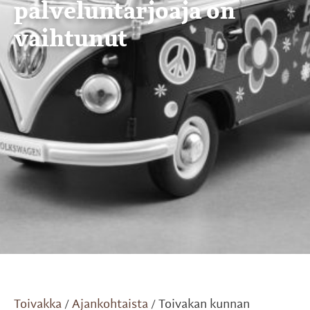
palveluntarjoaja on
vaihtunut
Toivakka
Ajankohtaista
Toivakan kunnan
/
/