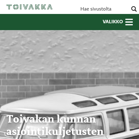
VALIKKO
Toivakan kunnan
asiointikuljetusten