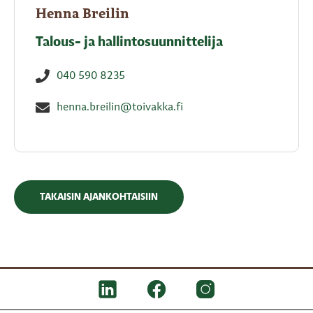
Henna Breilin
Talous- ja hallintosuunnittelija
040 590 8235
henna.breilin@toivakka.fi
TAKAISIN AJANKOHTAISIIN