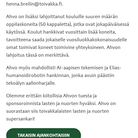
henna.breilin@toivakka.fi.
Ahvo on lisäksi lahjoittanut kouluille suuren määrän
oppilaskoneita (50 kappaletta), jotka ovat jokapäiväisessä
käytössä. Koulut hankkivat vuosittain lisää koneita,
tavoitteena saada jokaiselle vuosiluokkakokonaisuudelle
omat toimivat koneet toimivine yhteyksineen. Ahvon
lahjoitus tässä on merkittävä.
Ahvo myös mahdollisti AI-aapisen tekemisen ja Elias-
humanoidirobotin hankinnan, jonka avuin päästiin
tekoälyn aallonharjalle.
Olemme erittäin kiitollisia Ahvon tuesta ja
sponsoroinnista lasten ja nuorten hyväksi. Ahvo on
suorastaan siis toivakkalaisten lasten ja nuorten
supersankari!
TAKAISIN AJANKOHTAISIIN