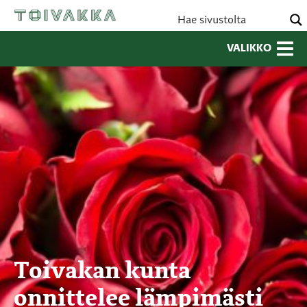
VALIKKO
Toivakan kunta
onnittelee lämpimästi