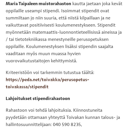
Maria Taipaleen muistorahaston
kautta jaetaan joka kevät
oppilaille useampi stipendi. Isoimmat stipendit ovat
summiltaan jo niin suuria, että niistä kilpaillaan ja ne
vaikuttavat positiivisesti koulumenestykseen. Stipendit
myönnetään matemaattis-luonnontieteellisissä aineissa ja
/ tai tietotekniikassa menestyneille perusopetuksen
oppilaille. Koulumenestyksen lisäksi stipendin saajalta
vaaditaan myös muun muassa hyvien
vuorovaikutustaitojen kehittymistä.
Kriteeristöön voi tarkemmin tutustua täältä:
https://peda.net/toivakka/perusopetus-
toivakassa/stipendit
Lahjoitukset stipendirahastoon
Rahastoon voi tehdä lahjoituksia. Kiinnostuneita
pyydetään ottamaan yhteyttä Toivakan kunnan talous- ja
hallintosuunnittelijaan: 040 590 8235,